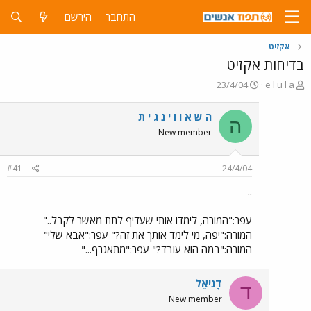
התחבר
הירשם
אקזיט
בדיחות אקזיט
פ
פ
23/4/04
e l u l a
ו
ו
ת
ר
ה ש א ו ו י נ ג י ת
ה
ח
ס
New member
ה
ם
נ
ב
ו
ת
#41
24/4/04
ש
א
א
ר
..
י
ך
עפר:"המורה, לימדו אותי שעדיף לתת מאשר לקבל.."
המורה:"יפה, מי לימד אותך את זה?" עפר:"אבא שלי"
המורה:"במה הוא עובד?" עפר:"מתאגרף..."
דָניאֵל
ד
New member