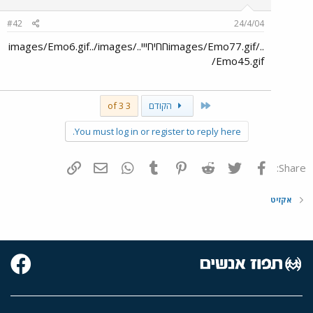
#42
24/4/04
../images/Emo77.gifחחיחייי../images/Emo6.gif../images
/Emo45.gif
First
הקודם
3 of 3
You must log in or register to reply here.
פייסבוק
Twitter
Reddit
Pinterest
Tumblr
WhatsApp
דואר אלקטרוני
הוסף קישור
Share:
אקזיט