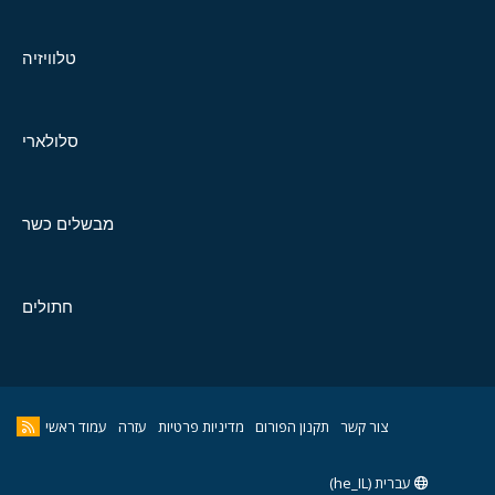
טלוויזיה
סלולארי
מבשלים כשר
חתולים
צור קשר
תקנון הפורום
מדיניות פרטיות
עזרה
עמוד ראשי
עברית (he_IL)