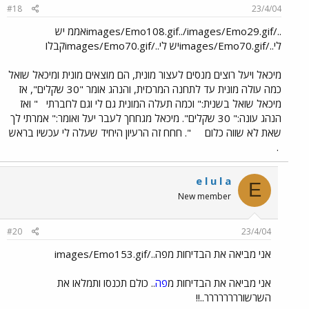
#18
23/4/04
../images/Emo108.gif../images/Emo29.gifאממ יש
לי../images/Emo70.gifיש לי../images/Emo70.gifקבלו
מיכאל ויעל רוצים מנסים לעצור מונית, הם מוצאים מונית ומיכאל שואל
כמה עולה מונית עד לתחנה המרכזית, והנהג אומר "30 שקלים", אז
מיכאל שואל בשנית:" וכמה תעלה המונית גם לי וגם לחברתי
" ואז
הנהג עונה:" 30 שקלים". מיכאל מגחחך לעבר יעל ואומר:" אמרתי לך
שאת לא שווה כלום
". חחח זה הרעיון היחיד שעלה לי עכשיו בראש
.
e l u l a
E
New member
#20
23/4/04
אני מביאה את הבדיחות מפה../images/Emo153.gif
אני מביאה את הבדיחות מ
פה
.. כולם תכנסו ותמלאו את
השרשורררררררר..!!