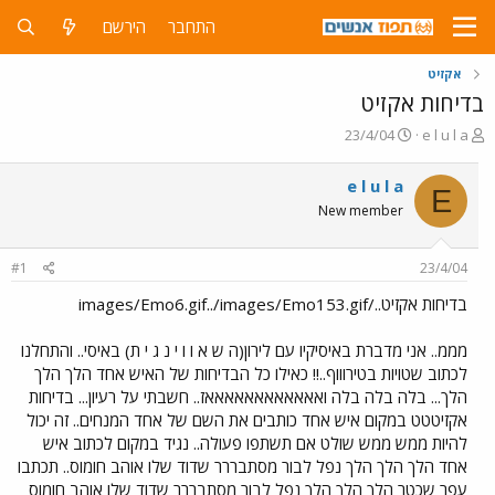
התחבר
הירשם
אקזיט
בדיחות אקזיט
פ
פ
23/4/04
e l u l a
ו
ו
ת
ר
e l u l a
E
ח
ס
New member
ה
ם
נ
ב
ו
ת
#1
23/4/04
ש
א
א
ר
בדיחות אקזיט../images/Emo6.gif../images/Emo153.gif
י
ך
מממ.. אני מדברת באיסיקיו עם לירון(ה ש א ו ו י נ ג י ת) באיסי.. והתחלנו
לכתוב שטויות בטירוווף..!! כאילו כל הבדיחות של האיש אחד הלך הלך
הלך... בלה בלה בלה ואאאאאאאאאאאאז.. חשבתי על רעיון... בדיחות
אקזיטטט במקום איש אחד כותבים את השם של אחד המנחים.. זה יכול
להיות ממש ממש שולט אם תשתפו פעולה.. נגיד במקום לכתוב איש
אחד הלך הלך הלך נפל לבור מסתבררר שדוד שלו אוהב חומוס.. תכתבו
עפר שכטר הלך הלך הלך נפל לבור מסתבררר שדוד שלו אוהב חומוס