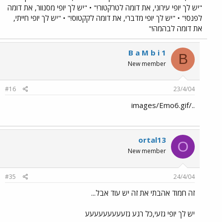
"יש לך יופי עירוני, את דומה לטרקטור!" • "יש לך יופי מסנוור, את דומה
לפנס!" • "יש לך יופי מדברי, את דומה לקקטוס!" • "יש לך יופי חייתי,
את דומה לבהמה!"
B a M b i 1
B
New member
#16
23/4/04
../images/Emo6.gif
ortal13
O
New member
#35
24/4/04
זה חמוד אהבתי את זה יש עוד אבל...
יש לך יופי גזעי,כל רגע גזעעעעעעעעע