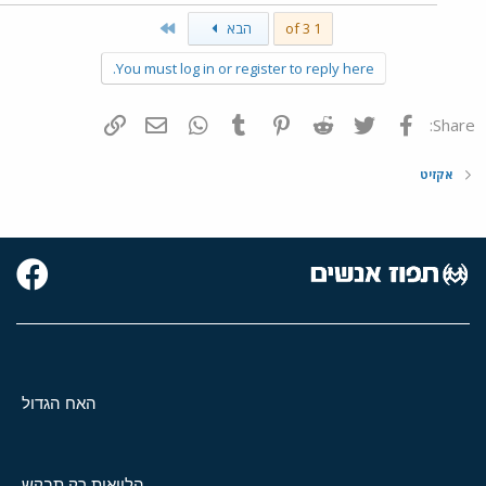
Last
1 of 3
הבא
You must log in or register to reply here.
פייסבוק
Twitter
Reddit
Pinterest
Tumblr
WhatsApp
דואר אלקטרוני
הוסף קישור
Share:
אקזיט
האח הגדול
הלוואות רק תבקש