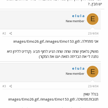
יש מבין...?
e l u l a
E
New member
#2
23/4/04
אני מתחילה../images/Emo26.gif../images/Emo153.gif
מושיק גלאמין שחה שחה שחה הגיע לחוף תבע
(קרדיט ללירון היא
נתנה לי את הבדיחה הזאת-יענו את המקור)
e l u l a
E
New member
#3
23/4/04
בגלל שאין
תגובות.ממשיכה../images/Emo26.gif../images/Emo153.gif