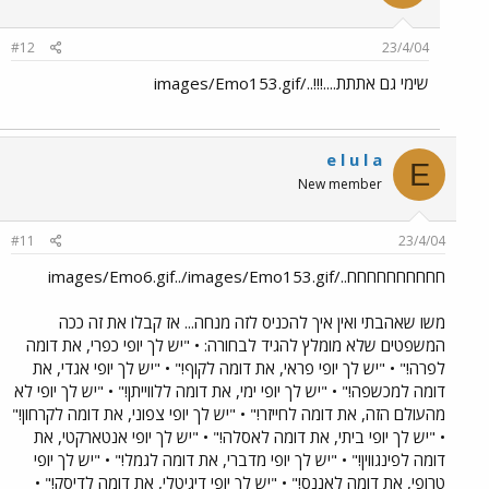
#12
23/4/04
שימי גם אתתת....!!!../images/Emo153.gif
e l u l a
E
New member
#11
23/4/04
חחחחחחחחחח../images/Emo6.gif../images/Emo153.gif
משו שאהבתי ואין איך להכניס לזה מנחה... אז קבלו את זה ככה
המשפטים שלא מומלץ להגיד לבחורה: • "יש לך יופי כפרי, את דומה
לפרה!" • "יש לך יופי פראי, את דומה לקוף!" • "יש לך יופי אגדי, את
דומה למכשפה!" • "יש לך יופי ימי, את דומה ללווייתן!" • "יש לך יופי לא
מהעולם הזה, את דומה לחייזר!" • "יש לך יופי צפוני, את דומה לקרחון!"
• "יש לך יופי ביתי, את דומה לאסלה!" • "יש לך יופי אנטארקטי, את
דומה לפינגווין!" • "יש לך יופי מדברי, את דומה לגמל!" • "יש לך יופי
טרופי, את דומה לאננס!" • "יש לך יופי דיגיטלי, את דומה לדיסק!" •