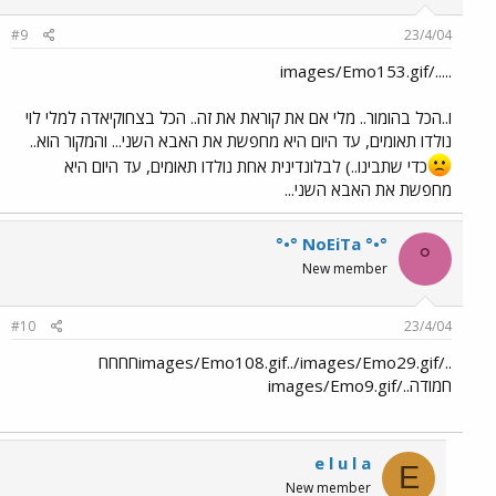
#9
23/4/04
...../images/Emo153.gif
ו..הכל בהומור.. מלי אם את קוראת את זה.. הכל בצחוקיאדה למלי לוי
נולדו תאומים, עד היום היא מחפשת את האבא השני... והמקור הוא..
כדי שתבינו..) לבלונדינית אחת נולדו תאומים, עד היום היא
מחפשת את האבא השני...
°•° NoEiTa °•°
°
New member
#10
23/4/04
../images/Emo108.gif../images/Emo29.gifחחחח
חמודה../images/Emo9.gif
e l u l a
E
New member