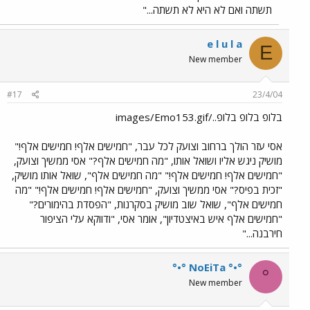
תשתה ואם לא היא לא תשתה..."
e l u l a
E
New member
#17
23/4/04
בלופ בלופ בלופ../images/Emo153.gif
אסי עזר הולך ברחוב וצועק לכל עבר, "חמישים אלף! חמישים אלף!"
מושיק ניגש אליו ושואל אותו, "מה חמישים אלף?" אסי ממשיך וצועק,
"חמישים אלף! חמישים אלף!" "מה חמישים אלף", שואל אותו מושיק,
"זכית בפיס?" אסי ממשיך וצועק, "חמישים אלף! חמישים אלף!" "מה
חמישים אלף", שואל שוב מושיק בסקרנות, "הפסדת בהימורים?"
"חמישים אלף איש באיצטדיון", אומר אסי, "ודווקא עלי הציפור
חירבנה..."
°•° NoEiTa °•°
°
New member