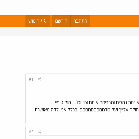
התחבר
הירשם
חיפוש
#1
אונסת גמלים ומבריחה אותם וכו` וכו`.... מזל טוף!!
ולה עלייך ועל כולםםםםםםםםם ובכלל אני ילדה מאושרת
#2