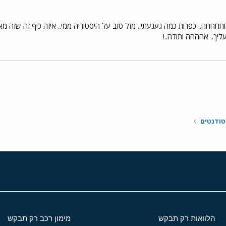
כפרות כמה געגעתי.. מזל טוב על היסטוריה ממי.. איזה כיף זה שזה מאחורינו
יך.. אהההה ותודה..!
י
שור
טודנטים
הלוואות רק תבקש
מימון רכב רק תבקש