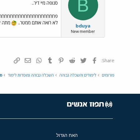
B
סנופה מיי דיר..
פחחחחחחחחחחחחחחחחחחחחחחחחח.. 
לא רואה אותם ממטר..
מתה על
bduya
New member
פייסבוק
Twitter
Reddit
Pinterest
Tumblr
WhatsApp
דואר אלקטרונ
הוסף קי
Share:
פורומים
לימודים והשכלה גבוהה
השכלה גבוהה ומוסדות לימוד
ס
האח הגדול