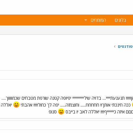
בלוגים
המומחים
טודנטים
! תגעגעתייייי.... בדויה שילייייייייייייי יפיופה קטנה שורפת מטבחים שכמוווווך..... 
ככה חינכתי אותך!! חחחחח...... וחוצמזה...... יפה לך כחול!!!!! אהבתי
יאללה ח
איזה כייייייייף!!!! יאללה לאב יו בייבס
סנופ