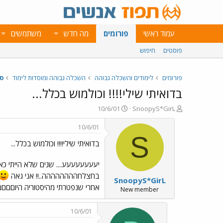
עמוד ראשי
פורומים
מה חדש
משתמשים
פוסטים
חיפוש
פורומים
לימודים והשכלה גבוהה
השכלה גבוהה ומוסדות לימוד
ס
בדואיתי שילי!!!! וכולמוש בכלל...
פ
פ
10/6/01
SnoopyS*GirL
ו
ו
ת
ר
10/6/01
ח
ס
S
בדואיתי שילי!!!! וכולמוש בכלל...
ה
ם
נ
ב
ו
ת
יעעעעעעעע.... שנים שלא הייתי כאן!!!!!
ש
א
בחצלחהההההההה..!! אני גאה
SnoopyS*GirL
א
ר
אחרי שנפטרתי מהיסטוריה היוםםםםםם 
י
New member
ך
10/6/01