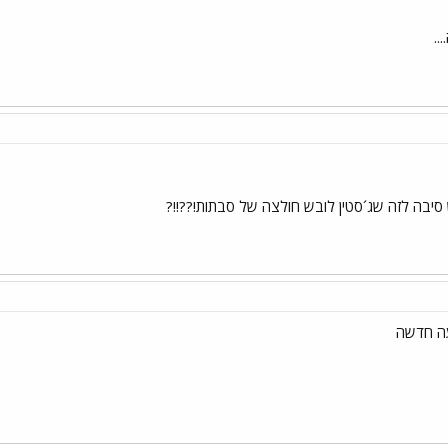
..
סיבה לזה שג´סטין לובש חולצה של סבתות!??!!?
עה חדשה