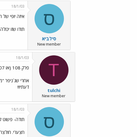
18/1/03
ס
איזה יופי של ת
תודו שזו יכול
סילביא
New member
18/1/03
T
פרק 108 (או 107)
אחרי שג´ניפר "מו
דעתי!!!
tulchi
New member
18/1/03
ס
תודה- פשוט לא
חצערי. חולצה מ