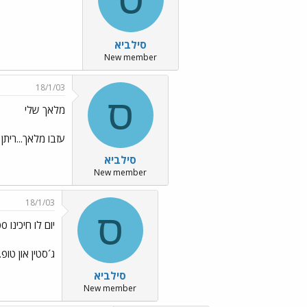
סילביא
New member
18/1/03
ס
מלאך שלי
עזבו מלאך...ריתן 
סילביא
New member
18/1/03
ס
יום לו חיכינו 2000 שנה
ג´סטין און טופ.
סילביא
New member