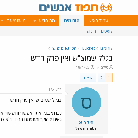
עמוד ראשי
פורומים
מה חדש
משתמשים
פוסטים
חיפוש
פורומים
Bucket
הכי גאים שיש
בגלל שמוצ"ש ואין פרק חדש
פ
פ
סילביא
18/1/03
ו
ו
1
2
הבא
ת
ר
ח
ס
ה
ם
18/1/03
נ
ב
ס
בגלל שמוצ"ש ואין פרק חדש
ו
ת
ש
א
א
ר
י
גאים שהולך ומתפתח תהנו- ולא לה
סילביא
ך
New member