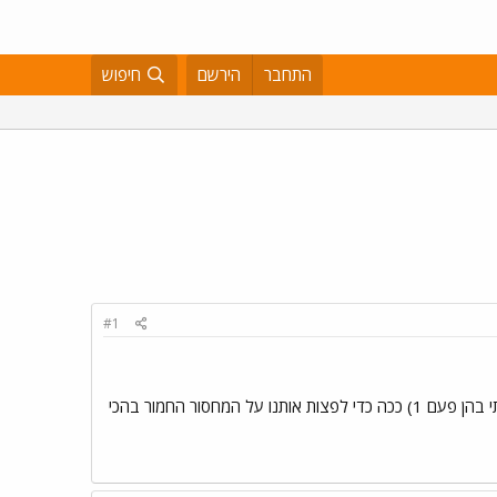
התחבר
הירשם
חיפוש
#1
נברתי בכל אתר אפשרי וחיפשתי את התמונות שהכי פחות רינו בפורום (סליחה בפני אלו שיש להן אותן- אני ניתקלתי בהן פעם 1) ככה כדי לפצות אותנו על המחסור החמור בהכי