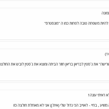
מונה
ה להיות משפחה טובה לפחות כמו ה "מונסטרס"
רישה" את ג´סטין לבריאן בריאן חוזר הביתה ומוצא את ג´סטין לובש את החולצה 
 ראיתי עונה1
זוויע , בחיי - לאוייב הכי גדול שלי (אית´ן) אני לא מאחלת חולצה כזו