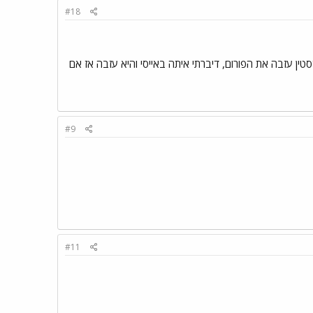
#18
 על מי אני מדברת אבל מעיין מהמרכז שהייתה פה בכינוייה maayan15 משונאי ג´סטין עזבה את הפורום, דיברתי איתה באייסי והיא עזבה אז אם
#9
#11