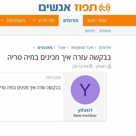
עמוד ראשי
פורומים
מה חדש
משתמשים
פוסטים
חיפוש
פורומים
אוכל ומשקאות
אוכל
מתכונים
בבקשה עזרה איך מכינים במיה טריה
פ
פ
29/12/04
yifati1
ו
ו
ת
ר
29/12/04
ח
ס
Y
בבקשה עזרה איך מכינים במיה טרי
ה
ם
נ
ב
ו
ת
ש
א
yifati1
א
ר
י
New member
ך