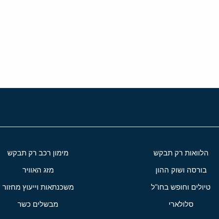
י
שור
הלוואות רק תבקש
מימון רכב רק תבקש
בורסה ושוק ההון
מזג האוויר
טיולים וחופש בחו"ל
משכנתאות וייעוץ מחזור
סלולארי
מבשלים כשר