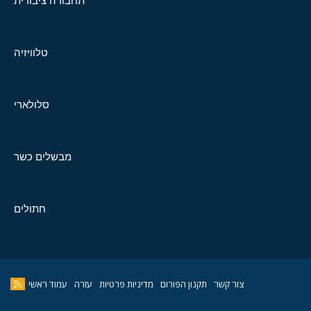
תחבורה ציבורית
טלוויזיה
סלולארי
מבשלים כשר
חתולים
צור קשר
תקנון הפורום
מדיניות פרטיות
עזרה
עמוד ראשי