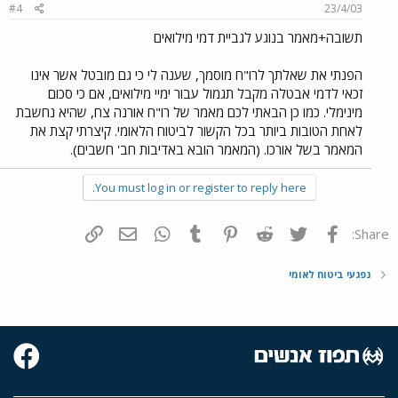
#4
23/4/03
תשובה+מאמר בנוגע לגביית דמי מילואים
הפנתי את שאלתך לרו"ח מוסמך, שענה לי כי גם מובטל אשר אינו
זכאי לדמי אבטלה מקבל תגמול עבור ימיי מילואים, אם כי סכום
מינימלי. כמו כן הבאתי לכם מאמר של רו"ח אורנה צח, שהיא נחשבת
לאחת הטובות ביותר בכל הקשור לביטוח הלאומי. קיצרתי קצת את
המאמר בשל אורכו. (המאמר הובא באדיבות חב' חשבים).
You must log in or register to reply here.
פייסבוק
Twitter
Reddit
Pinterest
Tumblr
WhatsApp
דואר אלקטרוני
הוסף קישור
Share:
נפגעי ביטוח לאומי