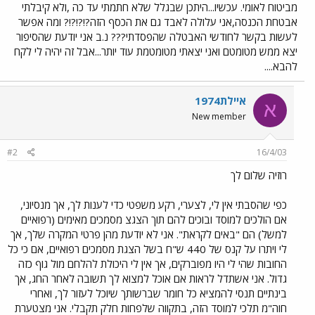
מביטוח לאומי. עכשיו...היתכן שבגלל שלא חתמתי עד כה ,ולא קיבלתי
אבטחת הכנסה,אני עלולה לאבד גם את הכסף הזה?!?!?!? ומה אפשר
לעשות בקשר לחודשי האבטלה שהפסדתי??? נ.ב אני יודעת שהסיפור
יצא ממש מטומטם ואני יצאתי מטומטמת עוד יותר...אבל זה יהיה לי לקח
להבא....
איילת1974
א
New member
#2
16/4/03
רוזיה שלום לך
כפי שהסבתי אין לי, לצערי, רקע משפטי כדי לענות לך, אך מנסיוני,
אם הולכים למוסד ובוכים להם תוך הצגצ מסמכים מאימים (רפואיים
למשל) הם "באים לקראת". אני לא יודעת מהן פרטי המקרה שלך, אך
לי ויתרו על קנס של 440 ש"ח בשל הצגת מסמכים רפואיים, אם כי כל
החובות שהי לי היו מפוברקים, אך אין לי היכולת להלחם מול גוף כזה
גדול. אני אשתדל לראות אם אוכל למצוא לך תשובה לאחר החג, אך
בינתיים תנסי להמציא כל חומר שברשותך שיוכל לעזור לך, ואחרי
חוה"מ תלכי למוסד הזה, בתקווה שלפחות חלק תקבלי. אני מצטערת