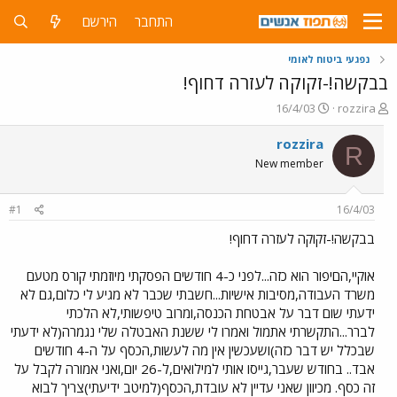
התחבר
הירשם
נפגעי ביטוח לאומי
בבקשה!-זקוקה לעזרה דחוף!
פ
פ
16/4/03
rozzira
ו
ו
ת
ר
rozzira
R
ח
ס
New member
ה
ם
נ
ב
ו
ת
#1
16/4/03
ש
א
א
ר
בבקשה!-זקוקה לעזרה דחוף!
י
ך
אוקיי,הםיפור הוא כזה...לפני כ-4 חודשים הפסקתי מיוזמתי קורס מטעם
משרד העבודה,מסיבות אישיות...חשבתי שכבר לא מגיע לי כלום,גם לא
ידעתי שום דבר על אבטחת הכנסה,ומרוב טיפשותי,לא הלכתי
לברר...התקשרתי אתמול ואמרו לי ששנת האבטלה שלי נגמרה(לא ידעתי
שבכלל יש דבר כזה)ושעכשין אין מה לעשות,הכסף על ה-4 חודשים
אבד.. בחודש שעבר,גייסו אותי למילואים,ל-26 יום,ואני אמורה לקבל על
זה כסף. מכיוון שאני עדיין לא עובדת,הכסף(למיטב ידיעתי)צריך לבוא