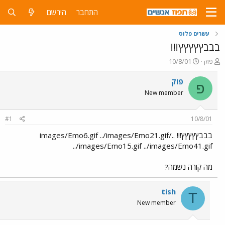
התחבר
הירשם
עשרים פלוס
בבבץץץץץ!!!
פ
פ
פוק
10/8/01
ו
ו
ת
ר
פוק
פ
ח
ס
New member
ה
ם
נ
ב
ו
ת
#1
10/8/01
ש
א
א
ר
בבבץץץץץ!!! ../images/Emo6.gif ../images/Emo21.gif
י
../images/Emo15.gif ../images/Emo41.gif
ך
מה קורה נשמה?
tish
T
New member