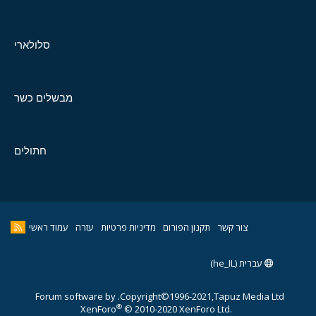
סלולארי
מבשלים כשר
חתולים
צור קשר
תקנון הפורום
מדיניות פרטיות
עזרה
עמוד ראשי
עברית (he_IL)
Forum software by
Copyright©1996-2021,Tapuz Media Ltd.
®
XenForo
© 2010-2020 XenForo Ltd.