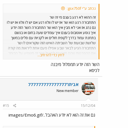
נכתב ע"י gsx750f:
זה ההוא לא רגע בעצם מי זה שר
התחבורה רגע הוא שר אז יש לו וולוו רגע אם יש לו וולוו אז יש לו
גם נהג אז אני לא מבין איך הוא שר התחבורה השר הזה יודע
איך נוסע אוטובוס בעצם איך עומדים שעה בחום או בגשם
בתחנת עמוד בדרך לקופת חולים או לקניות עם סלים במשך
שלושת שבועות של השביתה האיש הזה שקוראים לו שר
התחבורה הגיע לבאר שבע אפילו פעם אחת ליראות מה קורה
אם ההפרטות שהם מוציעים לפועל ואיך זה משפיע על הבוחר
לחץ כדי להרחיב...
הקטן לא ולא למה כי הם בוחרים ליכוד גם ככה זה בדם אי
אפשר לשנות אז מי זה השר בעצם אז שלא יעבדו עלכם
השר הזה יודע תמסלול מיבנה
לכיסא
אביתר777777777777777
New member
#15
15/12/04
גם את זה הוא לא יודע האהבל../images/Emo6.gif