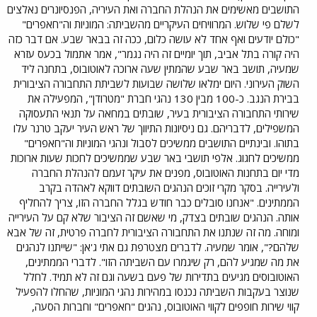
התושבים מאשימים את הנהלת החברה ואת העיריה, הפנסיונרים נאלצים
לשלם פי שלוש. המרוויחים העיקריים מהשביתה: המוניות וה"חאפרים"
"כולם יודעים ואף אחד לא עושה כלום, ככה זה בבאר שבע. אם דבר כזה
היה קורה בתל אביב, תוך יומיים זה היה נגמר", אמר אתמול בכעס עזרא
שמעיה, תושב באר שבע שהמתין שעה ארוכה לאוטובוס, בתחנה ליד
השוק העירוני. היום ימלאו שלושה שבועות לשביתת התחבורה הציבורית
בבירת הנגב. כ-100 מבין 130 נהגי חברת "מטרודן", המפעילה את
שירותי התחבורה הציבורית בעיר, שובתים במחאה על תנאי התעסוקה
המשפילים, לדבריהם. גם ניסיונות התיווך של ראש העיר יעקב טרנר עלו
בתוהו. ובינתיים התושבים ממשיכים לסבול ונהגי המוניות וה"חאפרים"
ממשיכים לחגוג. אלפי תושבי באר שבע שממשיכים לחכות שעות ארוכות
מדי יום בתחנות האוטובוס, מפנים את עיקר זעמם להנהלת החברה
ולעירייה. בסקר מקרי זוכים הנהגים השובתים דווקא לאהדה בקרב
הממתינים. "אנחנו סובלים כבר חודש בגלל החברה הזו, צריך להחליף
אותה. הנהגים שובתים בצדק, מי שאשם זה הציבור שלא קם על העירייה
ומוחה. מה זה שנתנו את התחבורה הציבורית לחברה פרטית, זה של אבא
שלהם?", אומר שמעיה. לדברים מצטרפת גם אתי ג'אן: "שייתנו לנהגים
את מה שמגיע להם, רק שיגמרו עם השביתה הזו". לדברי הממתינים,
האוטובוסים מגיעים בתדירות של פעם בשעה וגם זה לא תמיד. לחלל
שנוצר בעקבות השביתה נכנסו במהירות נהגי המוניות, שהחלו להפעיל
קווי שירות חופפים לקווי האוטובוס, נהגים "חאפרים" וחברות הסעה,