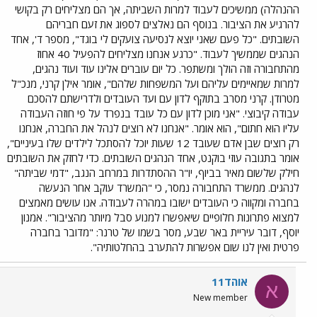
ההנהלה) ממשיכים לעבוד למרות השביתה, אך הם מצליחים רק בקושי
להרגיע את הציבור. בנוסף הם נאלצים לספוג את זעם חבריהם
השובתים. "כל פעם שאני יוצא לנסיעה צועקים לי בוגד", מספר ד', אחד
הנהגים שממשיך לעבוד. "כרגע אנחנו מצליחים להפעיל 40 אחוז
מהתחבורה וזה הולך ומשתפר. כל יום עוברים אלינו עוד ועוד נהגים,
למרות שמאיימים עליהם ועל המשפחות שלהם", אומר אילן קרני, מנכ"ל
מטרודן. קרני מסרב בתוקף לדון עם ועד העובדים ולדרישתם להסכם
עבודה קיבוצי. "אני מוכן לדון עם כל עובד בנפרד על פי חוזה העבודה
עליו הוא חתום", הוא אומר. "אנחנו לא רוצים לנהל את החברה, אנחנו
רק רוצים שבן אדם שעובד 12 שעות יוכל להסתכל לילדים שלו בעיניים",
אומר בתגובה עוזי בוקנט, אחד הנהגים השובתים. כדי לחזק את השובתים
חילק שלשום מאיר בביוף, יו"ר ההסתדרות במרחב הנגב, "דמי שביתה"
לנהגים. ממשרד התחבורה נמסר, כי "המשרד עוקב אחר הנעשה
בחברה ומקווה כי העובדים ישובו במהרה לעבודה. אנו עושים מאמצים
למצוא פתרונות חלופיים שיאפשרו למנוע סבל מיותר מהציבור". אמנון
יוסף, דובר עיריית באר שבע, מסר בשמו של טרנר: "מדובר בחברה
פרטית ואין לנו שום אפשרות להתערב בהחלטותיה".
אוהד11
א
New member