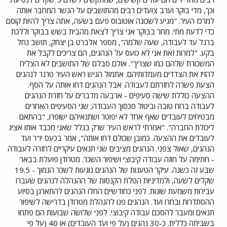
וכך, מדי בוקר וערב צועדים רבים מהתושבים על הגשר המחבר אותה
למרכז העיר. "מגיע לשכונה אוטובוס פעם בשעה, אתה צריך להיות קוסם
כדי לדעת מתי. מחר בבוקר אני צריך לצאת מהבית בשש בבוקר וללכת
ברגל עד לעבודה, שעה שלמה", מספר אלברט בן יצחק, תושב נחל
בקע. "למרות זאת אני לא כועס על הנהגים, הם צריכים לקבל את
המשכורת שלהם כמו שצריך". אולם סבלם של התושבים לא הצליח
להזיז את הצדדים מעמדותיהם. אתמול הגיש ראש העיר טרנר לנהגים
הצעת פשרה לחזרתם לעבודה. אבל הנהגים דחו אותה על הסף.
ההצעה כוללת שישה סעיפים - ארבעה מדברים על חזרת הנהגים
לעבודה ברוח טובה וביטול סכסוך העבודה; שני הסעיפים האחרים
מבטיחים לעובדים שאף אחד לא יפוטר ושתנאיהם ישופרו, "בהתאם
ליכולת החברה". "אמרתי לראש העיר שרק בגלל שאני מכבד אותו אציג
לעובדים את ההצעה. כמובן שכולם דחו אותה", אמר בכעס יו"ר ועד
הנהגים, שאול צפני. הנהגים מציבים שני תנאים עיקריים לחזרה לעבודה
- חתימה על חוזה עבודה קיבוצי ושיפור השכר. מטרודן פועלת בבאר
שבע זה כשנה. עיקר הטענות של הנהגים נוגעות לשכר הנמוך - 19.5
שקלים לשעה, ולמדיניות הטלת הקנסות של ההנהלה לנהגים שעברו
עבירות משמעת שונות. לפני כחודשיים החלו הנהגים להתארגן בסיוע
ההסתדרות ובחרו ועד. הנהגים פנו להנהלת מטרודן בדרישה לשיפור
תנאים ומעבר להסכם עבודה קיבוצי. לפני שלושה שבועות הם פתחו
בשביתה כללית. כ-30 נהגים (על פי ועד העובדים) או 40 (על פי