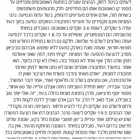
לעתים בניגוד לחוק. הנהגים עוצרים בתחנות האוטובוסים ומכריזים על
מספר קו האוטובוס אותו הם מחליפים. חלק מהנוסעים משתמשים
בשירות הזה, אולם אחרים מעדיפים להמתין, בשל עלות הנסיעה. נהגי
המוניות אינם מקפידים על תעריפי התחבורה החוקיים. נסיעה בתוך העיר
עולה 5 שקלים, לעומת 3.6 שקלים באוטובוס. הסובלים במיוחד
מהשביתה הם הפנסיונרים, ששילמו עד כה 1.8 שקלים בלבד לנסיעה
ועתה נאלצים לשלם פי שלושה. חלקם גם רכשו בתחילת החודש מנוי
חופשי-חודשי, שעתה מונח בארנק כמעט ללא שימוש. אברהם טביביאן
מסרב להצעת ההסעה של המוניות. "קניתי מינוי, למה שאני אשלם?
הזמן שלנו הולך ואף אחד לא מטפל בזה, כאילו לא קרה כלום", הוא
אומר. במשרד התחבורה אומרים שהם לא נתנו אישור למתן שירותי
תחבורה למוניות, "אולם מאחר והדבר משרת את הציבור שאין לו
אלטרנטיבה, אנו נמנעים בשלב זה מלאכוף זאת", אמר דובר המשרד,
אבנר עובדיה. "מאז תחילת השביתה היתה אצלנו עלייה של 60 אחוז",
מספר יוסף מרציאנו, סדרן בתחנת מוניות גדולה בעיר, "זה אולי יותר טוב
בשבילנו, אבל כואב לי הלב על הבן אדם שצריך ללכת לקנות חלב
ולחם ולשלם 30 שקלים רק כדי להגיע ולחזור. השביתה הזו זה סקנדל".
שכר הנהגים: 19.5 שקלים לשעה טרנר. הנהגים דחו את הצעת הפשרה
שהגיש (צילום: אתר עיריית ב"ש) תושבי שכונת נחל בקע, שכונת עולים
חדשים בדרום העיר, סובלים במיוחד. השכונה מרוחקת מהעיר, ואין בה
שום שירותים מלבד שתי מכולות קטנות. תושביה תלויים באוטובוסים בכל.
רבים מהדיירים הם עולים קשישים, שמתקשים לשלם 5 שקלים לנסיעה.