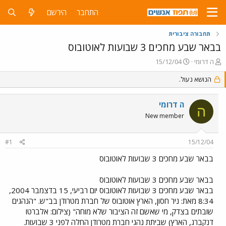
התחבר
הירשם
תחבורה ציבורית
בבאר שבע מחכים 3 שבועות לאוטובוס
פ
פ
ה דרומי
15/12/04
ו
ו
ת
הנושא נעול.
ר
ח
ס
ה
ם
ה דרומי
נ
ב
ה
ו
ת
New member
ש
א
א
ר
#1
15/12/04
י
ך
בבאר שבע מחכים 3 שבועות לאוטובוס
בבאר שבע מחכים 3 שבועות לאוטובוס
בבאר שבע מחכים 3 שבועות לאוטובוס יום רביעי, 15 בדצמבר 2004,
8:34 מאת: ניר חסון, הארץ אוטובוס של חברת מטרודן בב"ש. "הנהגים
שובתים בצדק, מי שאשם זה הציבור שלא מוחה" (צילום: אלברטו
דנקברג, הארץ) שביתת נהגי חברת מטרודן החלה לפני 3 שבועות.