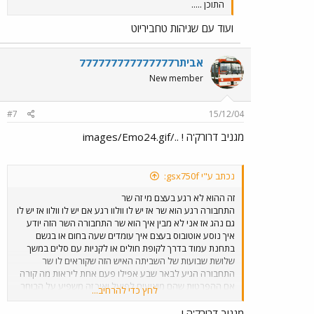
התוכן .....
ועוד עם שגיהות טחביריוט
אביתר777777777777777
New member
#7
15/12/04
מגניב דרורק'ה ! ../images/Emo24.gif
נכתב ע"י gsx750f:
זה ההוא לא רגע בעצם מי זה שר
התחבורה רגע הוא שר אז יש לו וולוו רגע אם יש לו וולוו אז יש לו
גם נהג אז אני לא מבין איך הוא שר התחבורה השר הזה יודע
איך נוסע אוטובוס בעצם איך עומדים שעה בחום או בגשם
בתחנת עמוד בדרך לקופת חולים או לקניות עם סלים במשך
שלושת שבועות של השביתה האיש הזה שקוראים לו שר
התחבורה הגיע לבאר שבע אפילו פעם אחת ליראות מה קורה
אם ההפרטות שהם מוציעים לפועל ואיך זה משפיע על הבוחר
לחץ כדי להרחיב...
הקטן לא ולא למה כי הם בוחרים ליכוד גם ככה זה בדם אי
אפשר לשנות אז מי זה השר בעצם אז שלא יעבדו עלכם
מגניב דרורק'ה !