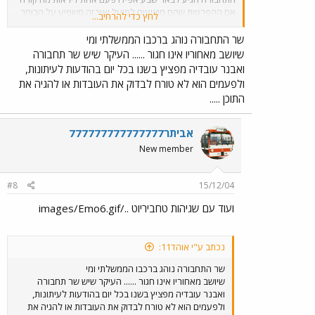
אם ההפרטות שהם מוציעים לפועל ואיך זה משפיע על הבוחר
לחץ כדי להרחיב...
הקטן לא ולא למה כי הם בוחרים ליכוד גם ככה זה בדם אי
אפשר לשנות אז מי זה השר בעצם אז שלא יעבדו עלכם
שר התחבורה נוהג ברכבו הממשלתי ומי
שיושב מאחוריו אינו חגור ...... העיקר שיש שר תחבורה
ואבנר עובדיה מפציץ בשנו בכל יום בהודעות לעיתונות,
ולפעמים הוא לא טורח לבדוק את העובדות או להגיה את
התוכן .....
אביתר777777777777777
New member
#8
15/12/04
ועוד עם שגיהות טחביריוט ../images/Emo6.gif
נכתב ע"י אוהד11:
שר התחבורה נוהג ברכבו הממשלתי ומי
שיושב מאחוריו אינו חגור ...... העיקר שיש שר תחבורה
ואבנר עובדיה מפציץ בשנו בכל יום בהודעות לעיתונות,
ולפעמים הוא לא טורח לבדוק את העובדות או להגיה את