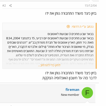
#2
15/12/04
בזיון כיצד משרד התחבורה נותן את ידו
נכתב ע"י ה דרומי:
בבאר שבע מחכים 3 שבועות לאוטובוס
בבאר שבע מחכים 3 שבועות לאוטובוס יום רביעי, 15 בדצמבר 2004, 8:34
מאת: ניר חסון, הארץ אוטובוס של חברת מטרודן בב"ש. "הנהגים שובתים
בצדק, מי שאשם זה הציבור שלא מוחה" (צילום: אלברטו דנקברג, הארץ)
שביתת נהגי חברת מטרודן החלה לפני 3 שבועות. התושבים מאשימים את
הנהלת החברה ואת העיריה, הפנסיונרים נאלצים לשלם פי שלוש.
המרוויחים העיקריים מהשביתה: המוניות וה"חאפרים" "כולם יודעים ואף
אחד לא עושה כלום, ככה זה בבאר שבע. אם דבר כזה היה קורה בתל אביב,
לחץ כדי להרחיב...
תוך יומיים זה היה נגמר", אמר אתמול בכעס עזרא שמעיה, תושב באר שבע
שהמתין שעה ארוכה לאוטובוס, בתחנה ליד השוק העירוני. היום ימלאו
בזיון כיצד משרד התחבורה נותן את ידו
שלושה שבועות לשביתת התחבורה הציבורית בבירת הנגב. כ-100 מבין 130
לדבר כזה על חשבון האוכלוסיה הנזקקת.
נהגי חברת "מטרודן", המפעילה את שירותי התחבורה הציבורית בעיר,
שובתים במחאה על תנאי התעסוקה המשפילים, לדבריהם. גם ניסיונות
התיווך של ראש העיר יעקב טרנר עלו בתוהו. ובינתיים התושבים ממשיכים
fireman
F
לסבול ונהגי המוניות וה"חאפרים" ממשיכים לחגוג. אלפי תושבי באר שבע
New member
שממשיכים לחכות שעות ארוכות מדי יום בתחנות האוטובוס, מפנים את
עיקר זעמם להנהלת החברה ולעירייה. בסקר מקרי זוכים הנהגים השובתים