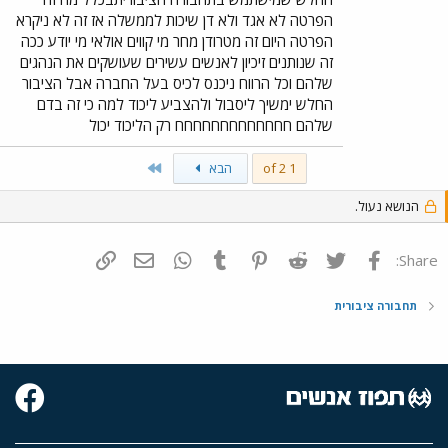
הפרטה לא אגד ולא דן שיכות לממשלה אז זה לא ניקרא
הפרטה היום זה מטרודן מחר מי קווים אולאי מי יודע ככה
זה שנותנים זיכיון לאנשים עשירים שעושקים את הנהגים
שלהם וכל הרווח ניכנס לכיס בעל החברה אבל הציבור
החלש ימשיך ליסבול ולהצביע ליכוד למה כי זה בדם
שלהם חחחחחחחחחחחחח רק הליכוד יכול
Last
1 of 2
הבא
הנושא נעול.
פייסבוק
Twitter
Reddit
Pinterest
Tumblr
WhatsApp
דואר אלקטרוני
הוסף קישור
Share:
תחבורה ציבורית