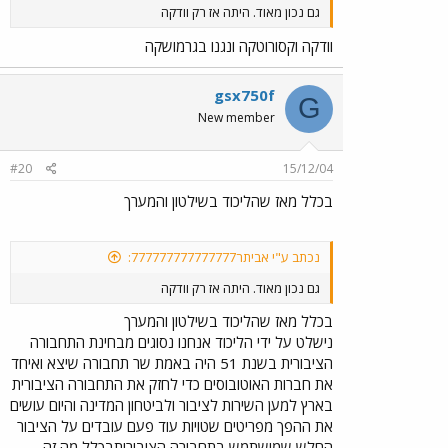
גם נכון מאוד. היתה אז רק וודקה
וודקה וקסורוטקה ונגנו בגרמושקה
gsx750f
G
New member
#20
15/12/04
בכלל מאז שהליכוד בשילטון והמערך
נכתב ע"י אביתר777777777777777:
גם נכון מאוד. היתה אז רק וודקה
בכלל מאז שהליכוד בשילטון והמערך
נישלט על ידי הליכוד אנחנו נסוגים מבחינת התחבורה
הציבורית בשנת 51 היה באמת שר תחבורה שיצא ואיחד
את חברות האוטובוסים כדי לחזק את התחבורה הציבורית
בארץ למען השירות לציבור ולביטחון המדינה והיום עושים
את ההפך מפריטים שטויות עוד פעם עובדים על הציבור
החלש שמישתמש בתחבורה הציבוריתבכלל מה זה