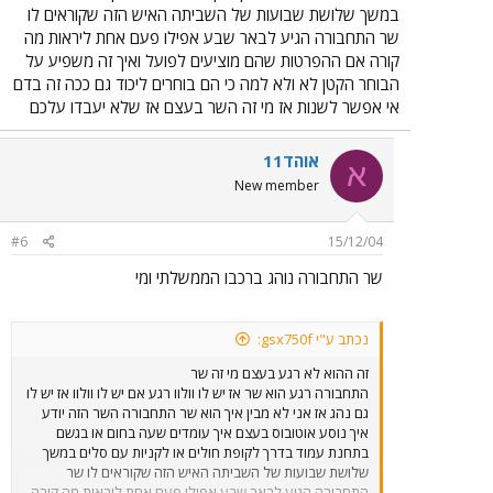
מצליחים רק בקושי להרגיע את הציבור. בנוסף הם נאלצים לספוג את זעם
במשך שלושת שבועות של השביתה האיש הזה שקוראים לו
חבריהם השובתים. "כל פעם שאני יוצא לנסיעה צועקים לי בוגד", מספר
שר התחבורה הגיע לבאר שבע אפילו פעם אחת ליראות מה
ד', אחד הנהגים שממשיך לעבוד. "כרגע אנחנו מצליחים להפעיל 40 אחוז
קורה אם ההפרטות שהם מוציעים לפועל ואיך זה משפיע על
מהתחבורה וזה הולך ומשתפר. כל יום עוברים אלינו עוד ועוד נהגים, למרות
הבוחר הקטן לא ולא למה כי הם בוחרים ליכוד גם ככה זה בדם
שמאיימים עליהם ועל המשפחות שלהם", אומר אילן קרני, מנכ"ל מטרודן.
קרני מסרב בתוקף לדון עם ועד העובדים ולדרישתם להסכם עבודה קיבוצי.
אי אפשר לשנות אז מי זה השר בעצם אז שלא יעבדו עלכם
"אני מוכן לדון עם כל עובד בנפרד על פי חוזה העבודה עליו הוא חתום",
הוא אומר. "אנחנו לא רוצים לנהל את החברה, אנחנו רק רוצים שבן אדם
אוהד11
שעובד 12 שעות יוכל להסתכל לילדים שלו בעיניים", אומר בתגובה עוזי
א
בוקנט, אחד הנהגים השובתים. כדי לחזק את השובתים חילק שלשום מאיר
New member
בביוף, יו"ר ההסתדרות במרחב הנגב, "דמי שביתה" לנהגים. ממשרד
התחבורה נמסר, כי "המשרד עוקב אחר הנעשה בחברה ומקווה כי
#6
15/12/04
העובדים ישובו במהרה לעבודה. אנו עושים מאמצים למצוא פתרונות
חלופיים שיאפשרו למנוע סבל מיותר מהציבור". אמנון יוסף, דובר עיריית
שר התחבורה נוהג ברכבו הממשלתי ומי
באר שבע, מסר בשמו של טרנר: "מדובר בחברה פרטית ואין לנו שום
אפשרות להתערב בהחלטותיה".
נכתב ע"י gsx750f:
זה ההוא לא רגע בעצם מי זה שר
התחבורה רגע הוא שר אז יש לו וולוו רגע אם יש לו וולוו אז יש לו
גם נהג אז אני לא מבין איך הוא שר התחבורה השר הזה יודע
איך נוסע אוטובוס בעצם איך עומדים שעה בחום או בגשם
בתחנת עמוד בדרך לקופת חולים או לקניות עם סלים במשך
שלושת שבועות של השביתה האיש הזה שקוראים לו שר
התחבורה הגיע לבאר שבע אפילו פעם אחת ליראות מה קורה