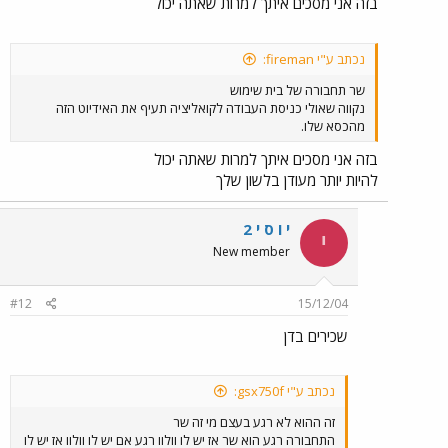
בזה אני מסכים איתך למרות שאתה יכול
נכתב ע"י fireman:
שר תחבורה של בית שימוש
נקווה שאולי כניסת העבודה לקואליציה תעיף את האידיוט הזה
מהכסא שלו.
בזה אני מסכים איתך למרות שאתה יכול
להיות יותר מעודן בלשון שלך
י ו ס י 2
י
New member
#12
15/12/04
שכירים בדן
נכתב ע"י gsx750f:
זה ההוא לא רגע בעצם מי זה שר
התחבורה רגע הוא שר אז יש לו וולוו רגע אם יש לו וולוו אז יש לו