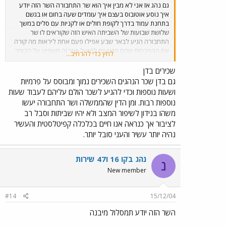
גם נהג אז אני לא מבין איך הוא שר התחבורה השר הזה יודע
איך נוסע אוטובוס בעצם איך עומדים שעה בחום או בגשם
בתחנת עמוד בדרך לקופת חולים או לקניות עם סלים במשך
שלושת שבועות של השביתה האיש הזה שקוראים לו שר
התחבורה הגיע לבאר שבע אפילו פעם אחת ליראות מה קורה
אם ההפרטות שהם מוציעים לפועל ואיך זה משפיע על הבוחר
לחץ כדי להרחיב...
הקטן לא ולא למה כי הם בוחרים ליכוד גם ככה זה בדם אי
אפשר לשנות אז מי זה השר בעצם אז שלא יעבדו עלכם
שכירים בדן
גם בדן שכר הנהגים השכירים נמוך ומבוסס על פרמיות
ושעות נוספות וכדי להגיע לשכר הולם עליהם לעבוד שעות
נוספות רבות. ומן הדין שהממשלה ושר התחבורה יעשו
משהו בנידון לשיפור המצב ולא יהיו שביתות וסבל רב
לציבור אך כנראה אנו חיים בכלכלה קפיטלסטית והעשיר
נהיה יותר עשיר והעני סובל יותר.
נהג בקו 16 ו47 שירות
נ
New member
#14
15/12/04
השר הזה יודע תמסלול מיבנה