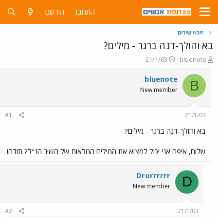
התחבר
הירשם
זיהוי שירים
בא והולך-דנה ברגר - מילים?
פ
פ
21/1/03
bluenote
ו
ו
ת
ר
bluenote
B
ח
ס
New member
ה
ם
נ
ב
ו
ת
#1
21/1/03
ש
א
א
ר
בא והולך-דנה ברגר - מילים?
י
ך
שלום, איפה אני יכול למצוא את המילים המלאות של השיר הנ"ל? תודה!
Drorrrrrr
D
New member
#2
21/1/03