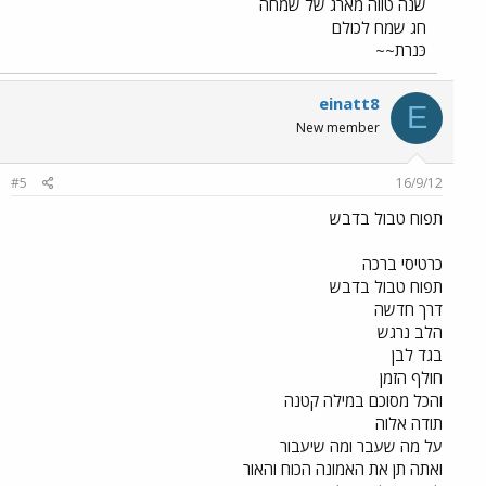
שנה טווה מארג של שמחה
חג שמח לכולם
כּנרת~~
einatt8
E
New member
#5
16/9/12
תפוח טבול בדבש
כרטיסי ברכה
תפוח טבול בדבש
דרך חדשה
הלב נרגש
בגד לבן
חולף הזמן
והכל מסוכם במילה קטנה
תודה אלוה
על מה שעבר ומה שיעבור
ואתה תן את האמונה הכוח והאור