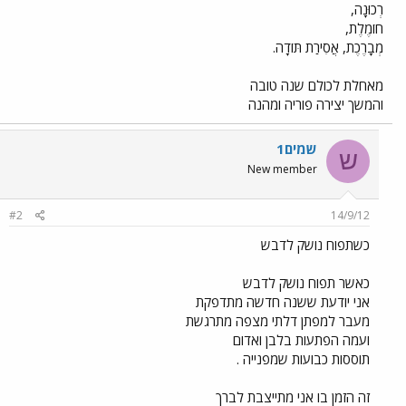
רְכוּנָה,
חוֹמֶלֶת,
מְבָרֶכֶת, אֲסִירַת תּוֹדָה.
מאחלת לכולם שנה טובה
והמשך יצירה פוריה ומהנה
שמים1
ש
New member
#2
14/9/12
כשתפוח נושק לדבש
כאשר תפוח נושק לדבש
אני יודעת ששנה חדשה מתדפקת
מעבר למפתן דלתי מצפה מתרגשת
ועמה הפתעות בלבן ואדום
תוססות כבועות שמפנייה .
זה הזמן בו אני מתייצבת לברך