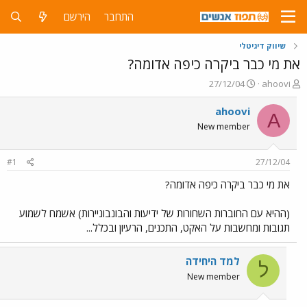
התחבר
הירשם
שיווק דיגיטלי
את מי כבר ביקרה כיפה אדומה?
פ
פ
27/12/04
ahoovi
ו
ו
ת
ר
ahoovi
A
ח
ס
New member
ה
ם
נ
ב
ו
ת
#1
27/12/04
ש
א
א
ר
את מי כבר ביקרה כיפה אדומה?
י
ך
(ההיא עם החוברות השחורות של ידיעות והבונבוניירות) אשמח לשמוע
תגובות ומחשבות על האקט, התכנים, הרעיון ובכלל...
למד היחידה
ל
New member