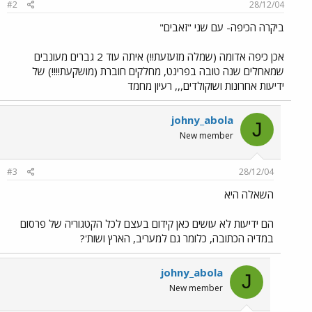
#2
28/12/04
ביקרה הכיפה- עם שני "זאבים"
אכן כיפה אדומה (שמלה מזעזעת!!) איתה עוד 2 גברים מעונבים
שמאחלים שנה טובה בפרינט, מחלקים חוברת (מושקעת!!!!) של
ידיעות אחרונות ושוקולדים,,, רעיון מחמד
johny_abola
J
New member
#3
28/12/04
השאלה היא
הם ידיעות לא עושים כאן קידום בעצם לכל הקטגוריה של פרסום
במדיה הכתובה, כלומר גם למעריב, הארץ ושות'?
johny_abola
J
New member