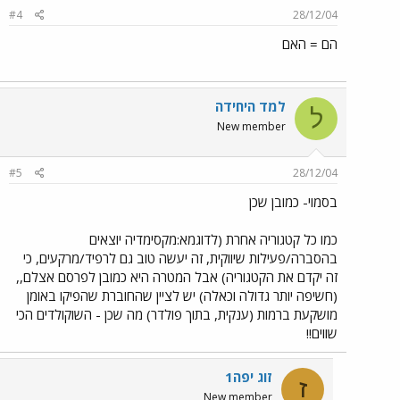
#4
28/12/04
הם = האם
למד היחידה
ל
New member
#5
28/12/04
בסמוי- כמובן שכן
כמו כל קטגוריה אחרת (לדוגמא:מקסימדיה יוצאים
בהסברה/פעילות שיווקית, זה יעשה טוב גם לרפיד/מרקעים, כי
זה יקדם את הקטגוריה) אבל המטרה היא כמובן לפרסם אצלם,,
(חשיפה יותר גדולה וכאלה) יש לציין שהחוברת שהפיקו באומן
מושקעת ברמות (ענקית, בתוך פולדר) מה שכן - השוקולדים הכי
שווים!!
זוג יפה1
ז
New member