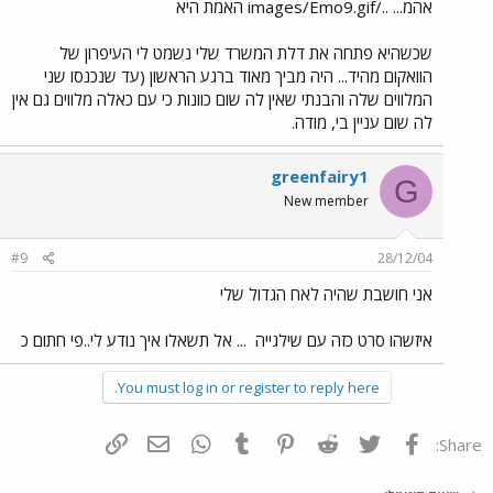
אהמ... ../images/Emo9.gif האמת היא
שכשהיא פתחה את דלת המשרד שלי נשמט לי העיפרון של
הוואקום מהיד... היה מביך מאוד ברגע הראשון (עד שנכנסו שני
המלווים שלה והבנתי שאין לה שום כוונות כי עם כאלה מלווים גם אין
לה שום עניין בי, מודה.
greenfairy1
G
New member
#9
28/12/04
אני חושבת שהיה לאח הגדול שלי
איזשהו סרט כזה עם שילגייה
... אל תשאלו איך נודע לי..פי חתום כ
You must log in or register to reply here.
פייסבוק
Twitter
Reddit
Pinterest
Tumblr
WhatsApp
דואר אלקטרוני
הוסף קישור
Share: