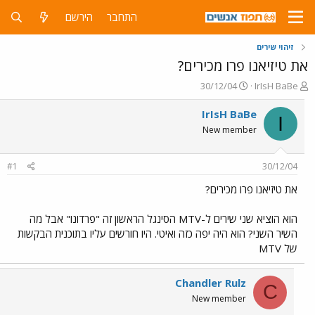
התחבר
הירשם
זיהוי שירים
את טיזיאנו פרו מכירים?
פ
פ
30/12/04
IrIsH BaBe
ו
ו
ת
ר
IrIsH BaBe
I
ח
ס
New member
ה
ם
נ
ב
ו
ת
#1
30/12/04
ש
א
א
ר
את טיזיאנו פרו מכירים?
י
ך
הוא הוציא שני שירים ל-MTV הסינגל הראשון זה "פרדונו" אבל מה
השיר השני? הוא היה יפה כזה ואיטי. היו חורשים עליו בתוכנית הבקשות
של MTV
Chandler Rulz
C
New member