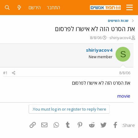
התחבר
הירשם
שנות השישים
את הסרט הזה לא אישרו לפרסום
פ
פ
8/8/06
shiriyacov4
ו
ו
ת
ר
shiriyacov4
S
ח
ס
New member
ה
ם
נ
ב
ו
ת
#1
8/8/06
ש
א
א
ר
את הסרט הזה לא אישרו לפרסום
י
ך
movie
You must log in or register to reply here.
פייסבוק
Twitter
Reddit
Pinterest
Tumblr
WhatsApp
דואר אלקטרוני
הוסף קישור
Share: