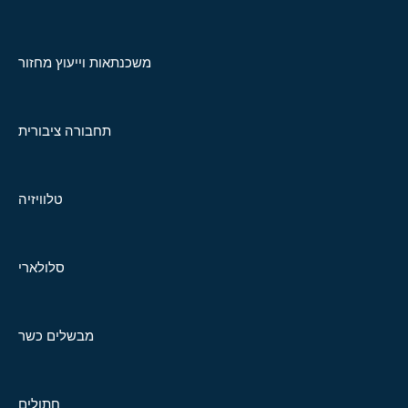
משכנתאות וייעוץ מחזור
תחבורה ציבורית
טלוויזיה
סלולארי
מבשלים כשר
חתולים