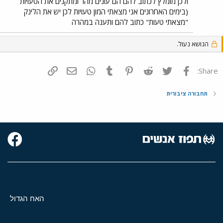
ולכן מומלץ לכתוב להם הם עונים מהר ומתקנים את הטעויות
מחדרה/נתניה לחיפה ללא החלפה. חבל מאוד !
(בימים האחרונים אני מצאתי המון טעויות לכן יש את הלינק
"מצאתי טעות" כתוב להם ותענה במהרה
הנושא נעול.
פייסבוק
Twitter
Reddit
Pinterest
Tumblr
WhatsApp
דואר אלקטרוני
הוסף קישור
Share:
תחבורה ציבורית
האח הגדול