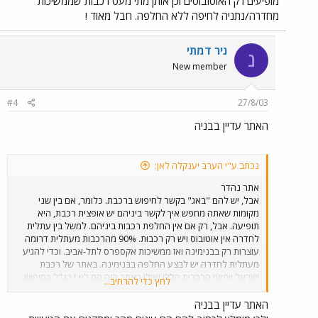
מופיעים רק האוטובוסים וכן אותן מתי מעט רכבות שממשיכות
מחדרה/נתניה לחיפה ללא החלפה. חבל מאוד !
ניר דמתי
נ
New member
#4
27/8/03
האתר עדיין בבניה
נכתב ע"י הערב יענקלה לאן:
אתר נהדר
אבל, יש להם "באג" בקשר לחיפוש ברכבת. כלומר, אם בין שני
מקומות שאתה מחפש איך לקשר ביניהם יש אופצית רכבת, היא
תופיעה. אבל, רק אם אין החלפת רכבות ביניהם. למשל בין עתלית
לחדרה אין אוטובוס ויש רק רכבות. 90% מהרכבות מעתלית דרומה
עוצרות רק בבנימינה ואז ממשיכות אקספרס לתל-אביב. וכדי להגיע
מעתלית לחדרה יש לבצע החלפה בבנימינה. באתר של רכבת
ישראל יופיעו הרכבות הללו ואילו באתר הזה הם לא ! כנ"ל בחיפוש
לחץ כדי להרחיב...
מחדרה לחיפה או מנתניה לחיפה. כל אותן רכבות שצריך להחליף
בבנימינה על מנת להמשיך לחיפה לא מופיעות בתוצאות החיפוש.
האתר עדיין בבניה
מופיעים רק האוטובוסים וכן אותן מתי מעט רכבות שממשיכות