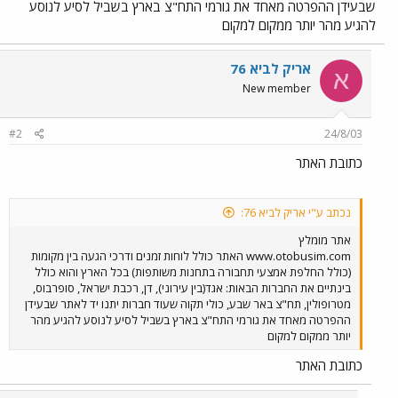
שבעידן ההפרטה מאחד את גורמי התח"צ בארץ בשביל לסיע לנוסע
להגיע מהר יותר ממקום למקום
אריק לביא 76
א
New member
#2
24/8/03
כתובת האתר
נכתב ע"י אריק לביא 76:
אתר מומלץ
www.otobusim.com האתר כולל לוחות זמנים ודרכי הגעה בין מקומות
(כולל החלפת אמצעי תחבורה בתחנות משותפות) בכל הארץ והוא כולל
בינתיים את החברות הבאות: אגד(בין עירוני), דן, רכבת ישראל, סופרבוס,
מטרופולין, תח"צ באר שבע, כולי תקוה שעוד חברות יתנו יד לאתר שבעידן
ההפרטה מאחד את גורמי התח"צ בארץ בשביל לסיע לנוסע להגיע מהר
יותר ממקום למקום
כתובת האתר