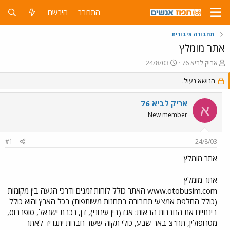
התחבר
הירשם
תחבורה ציבורית
אתר מומלץ
פ
פ
אריק לביא 76
24/8/03
ו
ו
ת
הנושא נעול.
ר
ח
ס
ה
ם
אריק לביא 76
א
נ
ב
New member
ו
ת
ש
א
א
ר
#1
24/8/03
י
ך
אתר מומלץ
אתר מומלץ
www.otobusim.com האתר כולל לוחות זמנים ודרכי הגעה בין מקומות
(כולל החלפת אמצעי תחבורה בתחנות משותפות) בכל הארץ והוא כולל
בינתיים את החברות הבאות: אגד(בין עירוני), דן, רכבת ישראל, סופרבוס,
מטרופולין, תח"צ באר שבע, כולי תקוה שעוד חברות יתנו יד לאתר