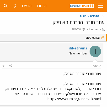
התחבר
הירשם
תחבורה ציבורית
אתר חובבי הרכבת האיטלקי
פ
פ
8/6/02
iliketrains
ו
ו
ת
הנושא נעול.
ר
ח
ס
ה
ם
iliketrains
I
נ
ב
New member
ו
ת
ש
א
א
ר
#1
8/6/02
י
ך
אתר חובבי הרכבת האיטלקי
אתר חובבי הרכבת האיטלקי
חובבי הרכבת (לאו דווקא רכבת ישראל) יוכלו למצוא עניין רב באתר זה,
שכתוב באנגלית ובאיטלקית. יש בו תמונות רבות מאוד והסברים:
http://www.i-ra.org/indexuk.html