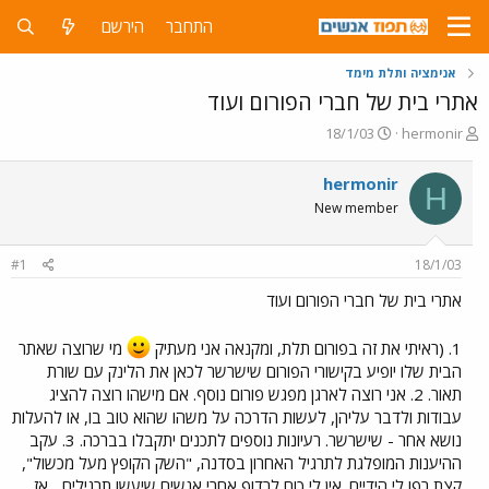
התחבר
הירשם
אנימציה ותלת מימד
אתרי בית של חברי הפורום ועוד
פ
פ
18/1/03
hermonir
ו
ו
ת
ר
hermonir
H
ח
ס
New member
ה
ם
נ
ב
ו
ת
#1
18/1/03
ש
א
א
ר
אתרי בית של חברי הפורום ועוד
י
ך
1. (ראיתי את זה בפורום תלת, ומקנאה אני מעתיק
מי שרוצה שאתר
הבית שלו יופיע בקישורי הפורום שישרשר לכאן את הלינק עם שורת
תאור. 2. אני רוצה לארגן מפגש פורום נוסף. אם מישהו רוצה להציג
עבודות ולדבר עליהן, לעשות הדרכה על משהו שהוא טוב בו, או להעלות
נושא אחר - שישרשר. רעיונות נוספים לתכנים יתקבלו בברכה. 3. עקב
ההיענות המופלגת לתרגיל האחרון בסדנה, "השק הקופץ מעל מכשול",
קצת רפו לי הידיים. אין לי כוח לרדוף אחרי אנשים שיעשו תרגילים... אז