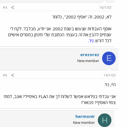
#4
18/1/03
לא, 2002. זה "אסיף 2002", כלומר
אוסף העבודות שנעשו בשנת 2002. אני יודע, מבלבל. לקח לי
שנתיים להבין את זה בעצמי. הכתובת שלי תינתן במסרים אישיים
לכל דורש.
ניר.
erezorez
E
New member
#6
19/1/03
היי, ניר.
אני עבדתי בפלאש אפשר לשלוח לך את הFLA באימייל? ואגב, למתי
צפוי האסיף? פבואר?
hermonir
H
New member