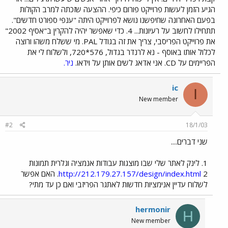
הגיע הזמן לעשות פרוייקט פורום כיפי. ההצעה שזכתה למרב הקולות
בפעם האחרונה שחיפשנו נושא לפרוייקט היתה "ענפי ספורט חדשים".
תתחילו לחשוב על רעיונות... 4. כדי שאפשר יהיה להקרין ב"אסיף 2002"
את פרוייקט הפריסבי, צריך את זה בגודל PAL. מי ששלח משהו ורוצה
לכלול אותו באוסף - נא לרנדר בגדול, 576*720, ולשלוח לי את
הפריימים על CD. אני אדאג לשים אותן על וידאו.
ניר.
ic
I
New member
#2
18/1/03
שני דברים....
1. לינק לאתר שלי שבו מוצגות עבודות אנמציה וגלרית תמונות
http://212.179.27.157/design/index.html
2. האם אפשר
לשלוח עדיין אנימציות חדשות לאתגר הפריזבי ואם כן עד מתי?
hermonir
H
New member