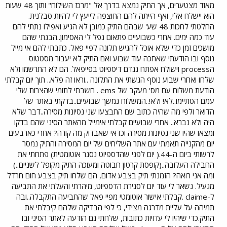
מאוד מצטערים, אך התיק נמצא בדרך אל "מרכז השילוח" ותוך 48 שעות
הוא יישלח אלי, ואף הייתה להם החוצפה לייעץ לי להיות סבלנית.
החלטתי לחכות 48 שע' שבהם התיק כמובן לא הגיע ואפילו נתתי להם
עוד כמה ימים. אחרי כשבועיים פתאום נפל לי האסימון..הבנתי שהם
מושכים זמן כדי שלא אוכל להגיש תלונה לפיי פאל. כתבתי להם אי מייל
נוסף ובו הודעתי שאחכה עוד שבוע ואם התיק לא יעבור מסטטוס
הprocess וישולח אפתח נגדם דיספיוט בפייפאל. הם לא התרשמו ולא
שלחו ואחרי שבוע נוסף הגשתי את התלונה ..וראו זה פלא.. תוך יום קבלתי
הודעת משלוח עם מס' מעקב של ems . חשבתי לתומי שהצרות שלי
עמם הסתיימו..לא! ולא!..המשלוח נמשך שבועיים..בדקתי באתר של
הדואר ולפי מה שהיה כתוב שם התבצעו שני נסיונות מסירה..דבר שלא
היה ולא נברא.. אחרי שבועיים קבלתי אימייל מהאתר הסיני שהם בדקו
ומצאו שהיו שני נסיונות מסירה וכדאי שאבדוק מה קורה? אחרי כארבעים
יום מהקנייה תאמתי עם אתר השליחים של יום המסירה והתיק נמסר
לרשותי ביום ה-44.( יום לפני שהדספיוט נסגר אוטומטית) פתחתי את
החבילה העלובה..(קופסת קרטון חבוטה ומעוכה התיק מקופל לשניים..)
ומה אני רואה? הזמנתי תיק בצבע אדום, הם שלחו תיק בצבע חום חרדל
מגעיל. נשאר לי עוד יום לסגירת הדספיוט, מיהרתי והעלתי את התביעה
ל-claime .קבלתי אישור אוטומטי מפיי פאל שהתביעה התקבלה..ובה
תמיהה על עליית מדרגה מצידי, כי לפי הבדיקה שלהם קיבלתי את
התיק.כדי שיהיו לי עדויות כתובות, שלחתי גם הודעה לאתר הסיני ובו