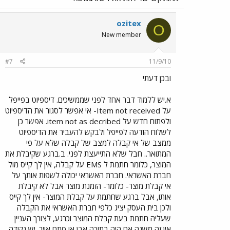
ozitex
O
New member
#7
11/9/10
ובכן דעתי
א.יש ללמוד דבר אחד לפני שממשיכים. דיספיוט בפייפל
על Item not received- אי אפשר לסגור את הדיספיוט
ולפתוח חדש על item not as decribed. אפשר כן
לשלוח הודעה לפייפל ולבקש להעביר את הדיספיוט
ממצב של אי קבלה למצב של קבלה שלא על פי
המתואר.. חבל שלא התייעצת לפני. ב.ברגע שקיבלת את
המוצר, כלומר חתמת ל EMS על קבלה, אין לך קייס מול
חברת האשראי. חברת האשראי יכולה לשפות אותך על
אי קבלת מוצר- כלומר- הזמנת מוצר אבל לא קיבלת
אותו, אבל ברגע שחתמת על קבלת המוצר- אין לך קייס
ולכן בית העסק יציג כלפי חברת האשראי את הקבלה
שעליה חתמת בעת קבלת המוצר וכרגע, לצורך העניין
אין זה משנה אם היה בתוכה אבן או סתם אויר. יש נקודה