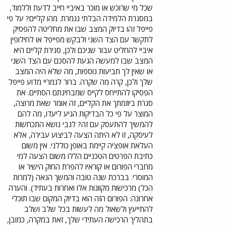
שכל מי שרוכש או מוכר באיביי חייב לדעת וללמוד,
במסגרת הלמידה הבלתי נגמרת. מהו קליים? על פי
פייפל זהו בדיוק המצב שבו את מחליטה להפסיק
לתקשר עם הצד השני ולבקש מפייפל או לחילופין
איביי להחליט עבור שניכם ולכן, סגירת קליים היא
המצב שבו למעשה הגעת להסכם עם הצד השני
או שאין לך תביעות נוספות, מה שלא היה המצב
שלך ולכן, קרה מה שקרה. ברור לגמריי מדוע פייפל
הפסיקו להתייחס לקייס שמבחינתם הסתיים. את
סגרת ביוזמתך את הקליים, זה אומר שאת מרוצה,
המוצר על פי כל הבדיקות הגיע ליעדו, מה להם
להמשיך להתעסק עם זה? לגבי נושא התכחשות
לעיסקה, זו לא היתה הצעה לביצוע עבירה, אלא
העלאת אופציה קיימת באופן כוללני. אין משום
כתיבת הפרטים הטכניים הללו משום הצעה למי
מחברי הפורום או קוראיו להפרת החוק הישיר או
המוסרי. בברכת שנה טובה והמשך הנאה (למרות
הכל) מרכישות מקוונות אלו ואחרות בעתיד). והערה
אחרונה: הפורום הזה הוא בדיוק המקום שבו תוכלי
להתייעץ ולשאול מה לעשות בכל שלב ושלב
בתהליך הרכישה העתידי שלך, זאת במקרה, כמובן,