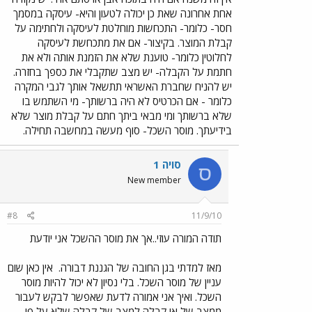
אחת אחרונה שאת כן יכולה לטעון והיא- עיסקה במסמך
חסר- כלומר- התכחשות מוחלטת לעיסקה ולחתימה על
קבלת המוצר. בקיצור- אם את מתכחשת לעיסקה
לחלוטין כלומר- טוענת שלא את הזמנת אותה ולא את
חתמת על הקבלה- יש מצב שתקבלי את כספך בחזרה.
יש להניח שחברת האשראי תתשאל אותך לגבי המקרה
כלומר - אם הכרטיס לא היה ברשותך- מי השתמש בו
שלא ברשותך ומי מבאי ביתך חתם על קבלת מוצר שלא
בידיעתך. מוסר השכל- סוף מעשה במחשבה תחילה.
סויה 1
ס
New member
#8
11/9/10
תודה המורה עוזי..אך את מוסר ההשכל אני יודעת
מאז למדתי בגן החובה של הגננת דבורה.
אין כאן שום
עניין של מוסר השכל. בלי נסיון לא יכול להיות מוסר
השכל. ואיך אני אמורה לדעת שאפשר לבקש לעבור
ממצב של אי קבלה למצב של קבלה שלא על פי