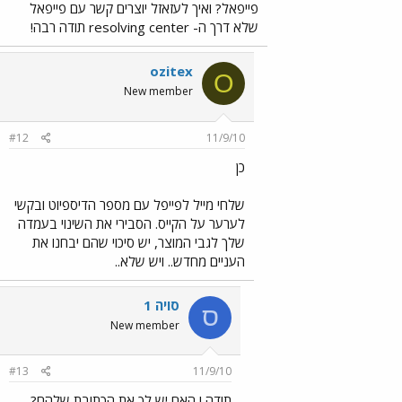
פייפאל? ואיך לעזאזל יוצרים קשר עם פייפאל
שלא דרך ה- resolving center תודה רבה!
ozitex
O
New member
#12
11/9/10
כן
שלחי מייל לפייפל עם מספר הדיספיוט ובקשי
לערער על הקייס. הסבירי את השינוי בעמדה
שלך לגבי המוצר, יש סיכוי שהם יבחנו את
העניים מחדש.. ויש שלא..
סויה 1
ס
New member
#13
11/9/10
תודה ! האם יש לך את הכתובת שלהם?..