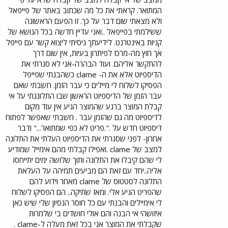
המתואר. קראתי את כל מה שכתוב באתר של פייפאל
ולא מצאתי שום דבר על כך. זו הפעם הראשונה
ששילמתי בפייפאל ..ואני עדיין חדשה בכל הנושא של
קניות באינטרנט. לידיעתך ניסיתי ליצוא קשר עם פייפל
אך חוץ מה-מרכז לפיתרון בעיות, אין שום דרך
להתקשר אליהם. ועוד הבהרה-אני לא סגרתי את
הדיספיוט אלא את ה- clame כשהבנתי שפייפל
הפסיקו לשלוח לי מיילים כי עבר הזמן. חשבתי שאם
עבר הזמן של הדיספיוט הראשון שבו התלוננתי על אי
קבלת המוצר ברגע שהמוצר הגיע אין עוד מקום
לדיספיוט מה גם שהזמן עבר . חשבתי שאפשר לפתוח
דיספיוט חדש על .".פריט לא כפי שמתואר..." ודבר
אחרון- לפני שסגרתי את הדיספיוט העלתי את התלונה
למצב של clame .ואפילו קבלתי מהם אימייל שמודיע
לי שהם קיבלו את התלונה ותוך שלושה ימים יתייחסו
אליה..יחד עם זאת הם מביעים תמיהה על העלאת
התלונה לסטטוס של clame מאחר וידוע להם
שהפריט הגיע אלי. ומאז שתיקה.. הם הפסיקו לשלוח
לי אימיילים והבנתי עם כל חוסר הנסיון שלי שיש כאן
איזושהי אי הבנה והם אולי חושדים בי שלמרות
שקבלתי את המוצר אני בכל זאת מעלה ל-clame .