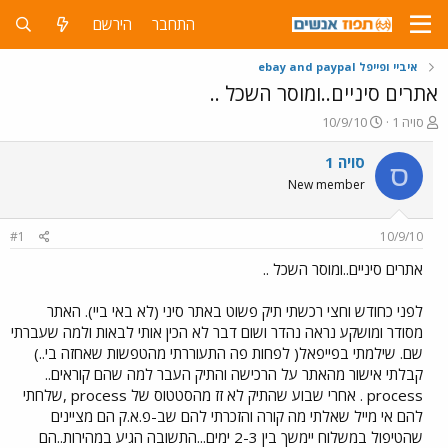
התחבר
הירשם
איביי ופייפל ebay and paypal
אתרים סיניים..ומוסר השכל ..
פ
פ
סויה 1
10/9/10
ו
ו
ת
ר
סויה 1
ס
ח
ס
New member
ה
ם
נ
ב
ו
ת
#1
10/9/10
ש
א
א
ר
אתרים סיניים..ומוסר השכל ..
י
ך
לפני כחודש וחצי רכשתי תיק פשוט באתר סיני (לא באי ביי). האתר
מסודר ומושקע נראה נהדר ושום דבר לא הכין אותי לבאות ולמה שעברתי
שם. שילמתי בפייפאל( לפחות פה התעוררתי מהטפשות שאחזה בי..)
קבלתי אישור מהאתר על הרכישה והתיק העבר למה שהם קוראים..
process . אחרי שבוע שהתיק לא זז מהסטטוס של process ,שלחתי
להם אי מייל שאלתי מה קורה והזכרתי להם שב-פ.א.ק הם מציינים
שהטיפול במשלוח יימשך בין 2-3 ימים...התשובה הגיע במהירות..הם