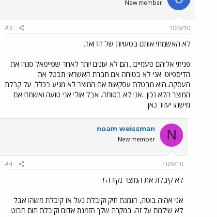
New member
#3
10/9/10
לא האשמתי אותם בטעויות של הדואר..
פניתי אליהם פעמיים ..הם לא עונים יותר לאחר שפייפאל סגרו את
הדיספיוט. אני לא בטוחה אם חברת האשראי תבטל את
העסקה..היא מבטלת עסקאות אם המוצר לא מגיע בכלל. על קבלת
המוצר הלא נכון ..אני לא בטוחה. אבל אולי אני טועה ואשמח אם
מישהו יעזור כאן.
noam weissman
N
New member
#4
10/9/10
לא קיבלת את המוצר נקודה !
אני אהיה בוטה, הזמנת תיק וקיבלת נעל אז קיבלת משהו אבל
לא שילמת על זה. במקרה שלך הזמנת אדום וקיבלת חום חבוט