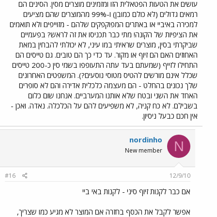
עושים את הטעות הפטאלית הזו ומזמינים מוצרים מסין. הסינים הם
רמאים גדולים (לא כולם כמובן) ו-99% מהמוצרים שהם מציעים
למכירה באיביי או באתרים המפוקפקים שלהם - מזוייפים ולא תואמים
את הציפיות של הקונה! מתי כבר תכניסו את זה לראש? בפעמיים
שביקרתי בסין, מוצרים שראיתי במו עיני, לא יכולתי להבחין במאת
האחוזים האם הם זיוף או מקור. עד כדי כך הם טובים. גם טייסים הם
התחילו לזייף (שמעתם בעד עתה התעופפו בשמי סין כ-200 טייסים
שכלל אינם מורשים להטיס מטוסי נוסעים?). המשפטים האחרונים
שלך נכונים בהחלט - הם מעצמה כלכלית אדירה והם לא סופרים
האחד את השני ובטח שלא אותנו המערביים. אנחנו שום כלום
בשבילם. לא כח קניה, לא משפיעים להם על הכלכלה. נאדה. ואכן -
אין חכם כבעל ניסיון.
nordinho
N
New member
#16
12/9/10
אם כבר לקנות זיוף סיני - לקנות באי ביי
אפשר לקבל את הכסף בחזרה אם המוצר לא מגיע כמו שצריך,