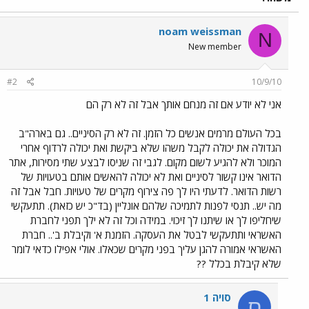
noam weissman
N
New member
#2
10/9/10
אני לא יודע אם זה מנחם אותך אבל זה לא רק הם
בכל העולם מרמים אנשים כל הזמן. זה לא רק הסיניים.. גם בארה"ב
הגדולה את יכולה לקבל משהו שלא ביקשת ואת יכולה לרדוף אחרי
המוכר ולא להגיע לשום מקום. לגבי זה שניסו לבצע שתי מסירות, אתר
הדואר אינו קשור לסיניים ואת לא יכולה להאשים אותם בטעויות של
רשות הדואר. לדעתי היו לך פה צירוף מקרים של טעויות. חבל אבל זה
מה יש.. תנסי לפנות לתמיכה שלהם אונליין (בד"כ יש כזאת). תתעקשי
שיחליפו לך או שיתנו לך זיכוי. במידה וכל זה לא ילך תפני לחברת
האשראי ותתעקשי לבטל את העסקה. הזמנת א' וקיבלת ב'.. חברת
האשראי אמורה להגן עליך בפני מקרים שכאלו. אולי אפילו כדאי לומר
שלא קיבלת בכלל ??
סויה 1
ס