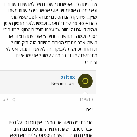
אם הייתה לי האפשרות לשלוח מייל לאנשים בשר ודם
ולא למכונה אוטומטית אולי אפשר היה לשנות משהו.
שויין.....שיחנקו להם הסינים עם ה- 38$ ששילמתי
להם + 43.40 ש"ח לדואר... ועכשיו ,לאור הנסיון הקטן
שהיה לי אם זה יחזור על עצמו תוכל סוףסוף
לכתוב לי
"סוף מעשה במחשבה תחילה" אולי אתה רוצה...או
מישהו אחר מחברי הפורום המיוחד הזה..תיק חום ?
תודה! והתכחשות לעסקה...זה לא אני! חתמתי ואני לא
מתכחשת לשום דבר מה לעשות? אני ישראלית
פריירית
ozitex
O
New member
#9
11/9/10
יפה
הגדרת יפה מאוד את המצב. אין חכם כבעל נסיון
אבל מסתבר שאת הלמידה ממשיכים גם הרבה
אחרי גן חובה..
נושא הדיספיוט-קליים הוא נושא