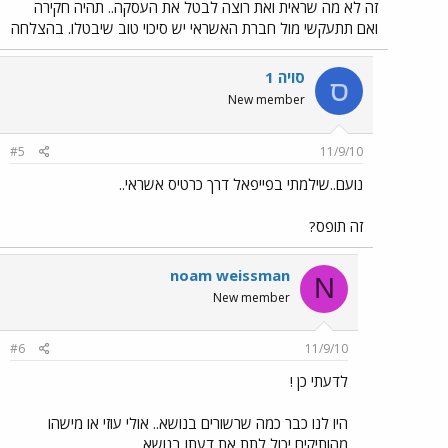
זה לא מה שראית ואת רוצה לבטל את העסקה.. תהיה חקירה
ואם תתעקשי מול חברת האשראי יש סיכוי טוב שיבטלו. בהצלחה
סויה 1
ס
New member
#5
11/9/10
נועם..שילמתי בפייפאל דרך כרטיס אשראי..
זה תופס?
noam weissman
N
New member
#6
11/9/10
לדעתי כן !
היו לנו כבר כמה שרשורים בנושא.. אולי עוזי או מישהו
מהותיקים יכול לתת את דעתו בנושא