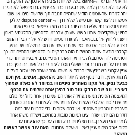
הודעתי להם על ה-clame בשל שליחת הצבע הלא נכון של התיק. הם
לא ענו ולא הגיבו (ולמה שיגיבו..עברו כבר 45 ימים) .גם פייפאל לא הגיבו
יותר למרות שהאוטומט הודיע שתהייה תגובה תוך שלושה ימים. אין שום
אפשרות ליצור קשר עם פייפל שלא דרך ה- dispute center // לכן
חיכיתי וכשהבנתי שלא תהייה יותר תגובה מצד פייפאל כי לפי האתר
הסיני (שמקדימים אותנו בשש שעות) עבר זמן הדספיוט, החלטתע באופן
רישמי ללחוץ על CANCEL 'ולפתוח דספיוט חדש לא על " קבלת המוצר
בצבע הלא נכון" הכנסתי כפי שהתבקשתי את מס' המשלוח של התיק
וקבלתי הודעה שמס' המשלוח הזה כבר קיים וכי הדספיוט הסתיים. זהו..כך
הסתיימה לה הטלנובלה .."התיק והאתר הסיני" .כתבתי בפירוט ייתר כדי
שתבינו על מה מדובר וכדי שאולי תוכלו לעזור לי בכל זאת.. זה הפך כבר
עניין עקרוני בשבילי(אולי הכבוד או משהו אחר שאתר סיני עלוב הצליח
לרמות אותי).. ודבר נוסף אפילו יותר חשוב מהראשון...
אנשים...אין חכם
כבעל נסיון..אל תקנו מאתרים סיניים !!! במיוחד לא כאלה שמחוץ
לאיביי.. וגם של תבדקו טוב טוב להיכן אתם שולחים את הכסף
.
המעצמה הסינית ממש מפחידה אותי הם שמים זין אחד גדול על כולם
מודעים לכוח הכלכלי העצום שלהם ומרשים לעצמם להתנהג כאחרון
העברינים והבריון השכונתי...אין להם אלוהים...כדי להרוויח עוד כמה
דולרים הם ירמו ישקרו יציגו תמונות כוזבות במחשב וישלחו משהו אחר
לגמרי..והכי מעצבן...הם מצליחים בזה. תודה על כך שהגעתם עד
הלום..אבל היה מעניין לא?
..ושאלה אחרונה..
האם עוד אפשר לעשות
משהו?