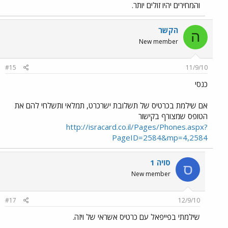
והמחירים יהיו זולים יותר.
הקשר
ה
New member
#15
11/9/10
כנסי
אם שילמת בכרטיס של תשלובת ישרכרט, תמלאי ותשלחי להם את
הטופס שמצורף בקישור
http://isracard.co.il/Pages/Phones.aspx?
PageID=2584&mp=4,2584
סויה 1
ס
New member
#17
12/9/10
שילמתי בפייפאל עם כרטיס אשראי של ויזה.