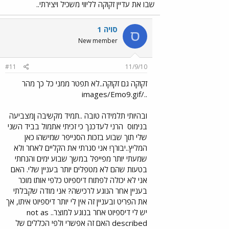
שבו את עדיין זקוקה לליווי משכיל ויצירתי..
סויה 1
ס
New member
#11
11/9/10
זקוקה גם זקוקה..לא תפטר ממני כל כך מהר
../images/Emo9.gif
ובהיותי תלמידה טובה ..תמיד מקשיבה ןמצביעה
בנימוס
הרני לעדכנך כי זכיתי אתמול בביד השני
שלי תוך שבוע בזכות הסנייפר שמישהו כאן
המליץ..יבורך! אני סגרתי את הקליים לאחר ולא
שמעתי יותר מפייפל במשך שבוע ימים והנחתי
בטעות שהם לא מטפלים יותר בעניין שלי. האם
אני לא יכולה לפתוח דיספיוט כלפי אותו מוכר
בעניין אחר הנוגע לרכישה? אני מודה שקבלתי
את הפריט ובעניין זה אין לי יותר דיספיוט איתו, אך
יש לי דיספיוט אחר בנוגע למוצר.. not as
described האם זה אפשרי ולפי הכללים של