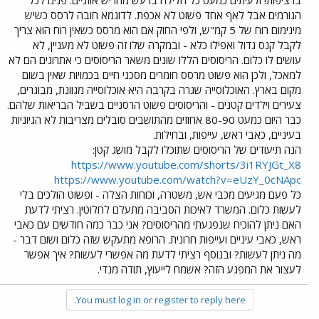
הגורמים אבל לאף אחד פשוט לא אכפת. לדוגמא חובה לרסס כשיש
מינימום רוח של 5 קמ"ש, ולפי החוק אם הוא מרסס כשאין רוח הוא צריך
לקבל קנס גדול ואפילו כלא - ובמקרה שלו זה פשוט לא מעניין, לא
עושים לו כלום. הריסוסים הללו שונים משאר הריסוסים כי אתרוגים הם לא
למאכל, ולכן הוא פשוט מרסס חומרים מסכני חיים בכמויות שאין בשום
מקום בארץ. האוכלוסייה שגרה בקרבה היא אוכלוסייה מגוונת, מבוגרים,
צעירים וילדים קטנים - והריסוסים פשוט הרסניים בשביל הבריאות שלהם.
כבר היום כמעט 80-90 אחוזים מהתושבים סובלים מצריבות לא הגיוניות
בעיניים, כאבי ראש, עייפות, ובחילות.
הנה תיעודים של הריסוסים שתוכלו לקבל מושג קטן:
https://www.youtube.com/shorts/3i1RYJGt_X8
https://www.youtube.com/watch?v=eUzY_0cNApc
כל פעם מגיעים מכבי אש, משטרה, וכוחות הצלה - ופשוט הולכים בלי
לעשות כלום. המשרד לאיכות הסביבה מתעלם לחלוטין. רציתי לדעת
האם ניתן להוכיח שנפגעתי מהריסוסים? אני כבר כמה חודשים עם כאבי
ראש, כאבי עיניים ועייפות חרונית. הרופא מתעקש שזה כלום ושום דבר -
מה ניתן לעשות? ובנוסף רציתי לדעת מה אפשרי לעשות? איך אפשר
לעצור את המפגע הזה? אשמח לייעוץ, תודה מנדי.
You must log in or register to reply here.