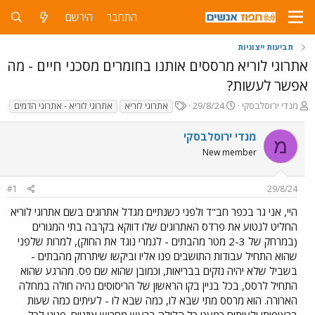
התחבר
הירשם
תביעות ייצוגיות
אתרוגי לוריא מרססים אותנו בחומרים מסכני חיים - מה
אפשר לעשות?
פ
פ
T
מנדי ירוסלבסקי
29/8/24
אתרוגי לוריא
אתרוגי לוריא - אתרוגי הדמים
ו
ו
a
ת
ר
g
מנדי ירוסלבסקי
מ
ח
ס
s
New member
ה
ם
נ
ב
ו
ת
#1
29/8/24
ש
א
א
ר
היי, אני גר בכפר חב"ד ולפני כשנתיים מגדל אתרוגים בשם אתרוגי לוריא
י
החליט לנטוע את פרדס האתרוגים שלו דווקא בקרבה בתי המגורים
ך
(במרחק של 2-3 מטר מהבתים - לגמרי נוגד את החוק), למרות שלפני
שהוא התחיל עבודות התושבים פנו אליו וביקשו שיתרחק מהבתים -
בשביל שלא יהיה נזקים בבריאות, וכמובן שהוא שם פס. מהרגע שהוא
התחיל לרסס, בכל בניין בקו הראשון של הריסוסים נהיה חולה במחלה
הארורה. הוא מרסס מתי שבא לו, כמה שבא לו - לעיתים כמה שעות
ברציפות! ולעיתים כמעט כל הלילה ברעש מחריש אוזניים. פנינו לכל