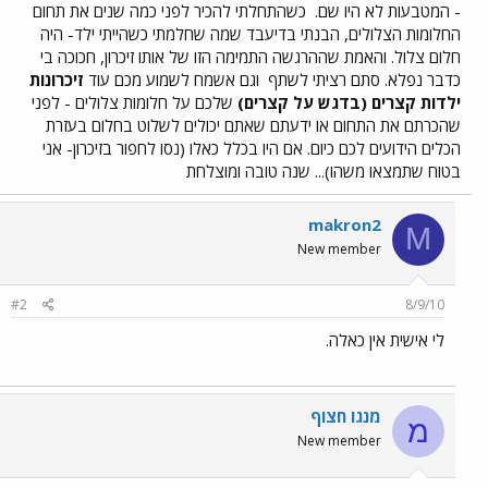
- המטבעות לא היו שם.
כשהתחלתי להכיר לפני כמה שנים את תחום
החלומות הצלולים, הבנתי בדיעבד שמה שחלמתי כשהייתי ילד- היה
חלום צלול. והאמת שההרגשה התמימה הזו של אותו זיכרון, חכוכה בי
כדבר נפלא. סתם רציתי לשתף
וגם אשמח לשמוע מכם עוד
זיכרונות
ילדות קצרים (בדגש על קצרים)
שלכם על חלומות צלולים - לפני
שהכרתם את התחום או ידעתם שאתם יכולים לשלוט בחלום בעזרת
הכלים הידועים לכם כיום. אם היו בכלל כאלו (נסו לחפור בזיכרון- אני
בטוח שתמצאו משהו)... שנה טובה ומוצלחת
makron2
M
New member
#2
8/9/10
לי אישית אין כאלה.
מנגו חצוף
מ
New member