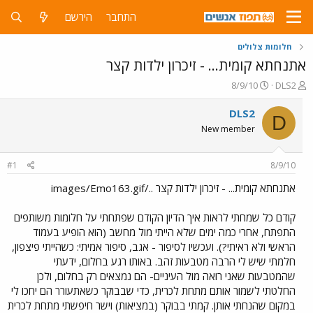
התחבר
הירשם
חלומות צלולים
אתנחתא קומית... - זיכרון ילדות קצר
פ
פ
8/9/10
DLS2
ו
ו
ת
ר
DLS2
D
ח
ס
New member
ה
ם
נ
ב
ו
ת
#1
8/9/10
ש
א
א
ר
אתנחתא קומית... - זיכרון ילדות קצר ../images/Emo163.gif
י
ך
קודם כל שמחתי לראות איך הדיון הקודם שפתחתי על חלומות משותפים
התפתח, אחרי כמה ימים שלא הייתי מול מחשב (הוא הופיע בעמוד
הראשי ולא ראיתי?). ועכשיו לסיפור - אגב, סיפור אמיתי: כשהייתי פיצפון,
חלמתי שיש לי הרבה מטבעות זהב. באותו רגע בחלום, ידעתי
שהמטבעות שאני רואה מול העיניים- הם נמצאים רק בחלום, ולכן
החלטתי לשמור אותם מתחת לכרית, כדי שבבוקר כשאתעורר הם יחכו לי
במקום שהנחתי אותן. קמתי בבוקר (במציאות) וישר חיפשתי מתחת לכרית