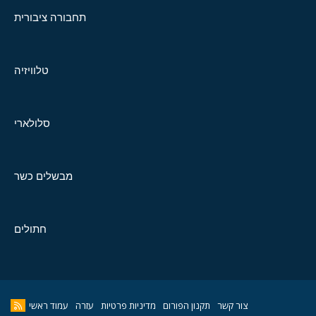
תחבורה ציבורית
טלוויזיה
סלולארי
מבשלים כשר
חתולים
צור קשר
תקנון הפורום
מדיניות פרטיות
עזרה
עמוד ראשי