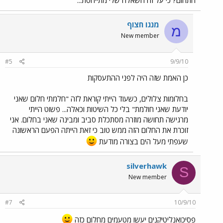
התחום? כי על זה השאלה שלי מתייחסת...
מנגו חצוף
מ
New member
#5
9/9/10
כן האמת שזה היה לפני ההתעסקות
בחלומות צלולים, כשעוד הייתי קוראת לזה "חלמתי חלום שאני
יודעת שאני חולמת" בלי כל השיטות וכאלה... פשוט הייתי
מרגישה תחושה מוזרה מסתכלת סביב ומבינה שאני בחלום. אני
זוכרת את החלום הזה ממש טוב כי זאת הייתה הפעם הראשונה
שעפתי מעל הים בצורה מודעת
silverhawk
S
New member
#7
10/9/10
פסיכואנליטיקנים יעשו מטעמים מחלום כזה