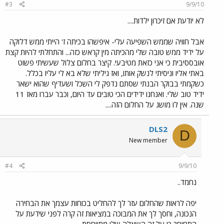
#3
9/9/10
לא יודעת אם זיכרון ילדות....
אבל חוויה שממש השפיעה עלי- איפשהו בכיתה ז' הייתי ממש דלוקה
על ידיד ממש טובה שלי מהכיתה מין קראש כזה... והתחלתי להיות קצת
אובססיבית כי אני כזאת מטיבעי. קיצר בחלום צלול שעשיתי פשוט
באתי אליו וניסיתי לנשק אותו, ואז גיליתי שלא בא לי עליו בכלל.
כשקמתי בבוקר הבנתי שסתם נדפק לי השכל ושעדיף שהוא ישאר
ידיד טוב שלי. ואנחנו ידידים הכי טובים עד היום, וכבר עברו מאז 11
שנה. אין לו מושג על החלום הזה....
DLS2
D
New member
#4
9/9/10
נחמד..
יפה לראות שהחלום עזר לך להחליט בכוחות עצמך את הבחירה
הנכונה, וחסך לך את המבוכה במציאות זה קרה לפני שידעת על