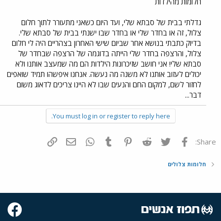
חלומות מהילדות
גדלתי בבית של סבתא שלי, ועד היום כשאני מתעורר לתוך חלום
צלול, זה או בחדר שלי או בחדר שבו ישנתי בבית של סבתא שלי.
בדיוק כתבתי בנושא אחר שביום שישי האחרון בצהריים היה לי חלום
צלול, והרצפה בחדר שלי הייתה בדוגמה של הרצפה שבחדר של
סבתא שלי! אני חושב שזיכרונות הילדות הם מה שמעצב אותנו ולא
יכולים לעזוב אותנו לא משנה מה נעשה. אנחנו איפשהו תמיד שואפים
לחזור לשם, למקום החם והנעים שבו לא היינו צריכים לדאוג משום
דבר...
You must log in or register to reply here.
פייסבוק
Twitter
Reddit
Pinterest
Tumblr
WhatsApp
דואר אלקטרוני
הוסף קישור
Share:
חלומות צלולים