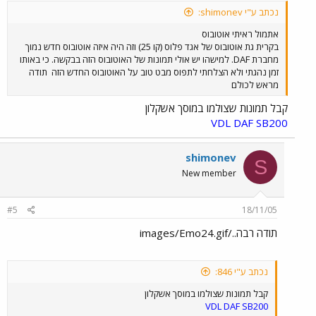
נכתב ע"י shimonev:
אתמול ראיתי אוטובוס
בקרית גת אוטובוס של אגד פלוס (קו 25) וזה היה איזה אוטובוס חדש נמוך
מחברת DAF. למישהו יש אולי תמונות של האוטובוס הזה בבקשה. כי באותו
זמן נהגתי ולא הצלחתי לתפוס מבט טוב על האוטובוס החדש הזה
תודה
מראש לכולם
קבל תמונות שצולמו במוסך אשקלון
VDL DAF SB200
shimonev
S
New member
#5
18/11/05
תודה רבה../images/Emo24.gif
נכתב ע"י 846:
קבל תמונות שצולמו במוסך אשקלון
VDL DAF SB200