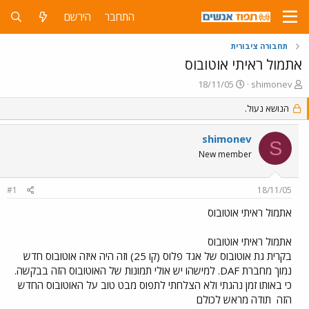
התחבר
הירשם
תחבורה ציבורית
אתמול ראיתי אוטובוס
פ
פ
18/11/05
shimonev
ו
ו
ת
הנושא נעול.
ר
ח
ס
ה
ם
shimonev
S
נ
ב
New member
ו
ת
ש
א
א
ר
#1
18/11/05
י
ך
אתמול ראיתי אוטובוס
אתמול ראיתי אוטובוס
בקרית גת אוטובוס של אגד פלוס (קו 25) וזה היה איזה אוטובוס חדש
נמוך מחברת DAF. למישהו יש אולי תמונות של האוטובוס הזה בבקשה.
כי באותו זמן נהגתי ולא הצלחתי לתפוס מבט טוב על האוטובוס החדש
הזה
תודה מראש לכולם