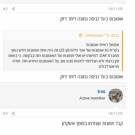
#3
18/11/05
אוטובוס בעל כניסה נמוכה ליתר דיוק
נכתב ע"י shimonev:
אתמול ראיתי אוטובוס
בקרית גת אוטובוס של אגד פלוס (קו 25) וזה היה איזה אוטובוס חדש נמוך
מחברת DAF. למישהו יש אולי תמונות של האוטובוס הזה בבקשה. כי באותו
זמן נהגתי ולא הצלחתי לתפוס מבט טוב על האוטובוס החדש הזה
תודה
מראש לכולם
אוטובוס בעל כניסה נמוכה ליתר דיוק
846
Active member
#4
18/11/05
קבל תמונות שצולמו במוסך אשקלון