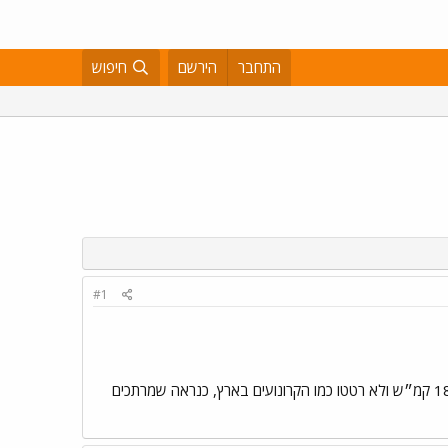
התחבר
הירשם
חיפוש
#1
מקופנהגן דרך מנהרה תת ימית וגשר אל העיר אודנסה שנמצא על האי פין, רכבות ה־IC3 וה־IR4 נסעו במהירות 180 קמ״ש ולא רטטו כמו הקרונועים בארץ, כנראה שמרתכים