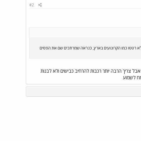
#2
ת ימית וגשר אל העיר אודנסה שנמצא על האי פין, רכבות ה־IC3 וה־IR4 נסעו במהירות 180 קמ״ש ולא רטטו כמו הקרונועים בארץ, כנראה שמרתכים שם את הפסים
 אבל צריך הרבה יותר רכבות להרחיב כבישים ולא לבנות
 לשמוע