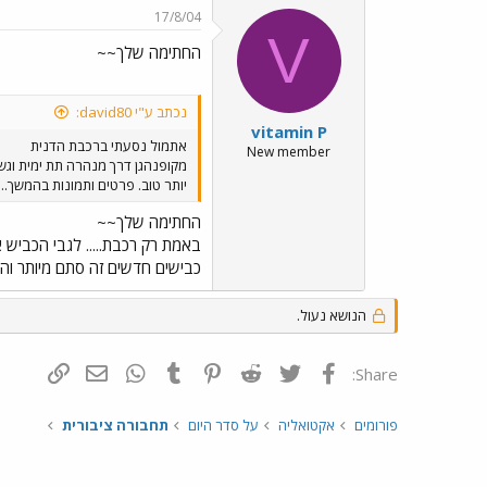
17/8/04
V
החתימה שלך~~
נכתב ע"י david80:
vitamin P
אתמול נסעתי ברכבת הדנית
New member
יותר טוב. פרטים ותמונות בהמשך...
החתימה שלך~~
באמת רק רכבת..... לגבי הכביש 
כבישים חדשים זה סתם מיותר והכי מעצבן שכביש 531 יעלה כסף!!!!!!!!!!!!!!!!!
הנושא נעול.
פייסבוק
Twitter
Reddit
Pinterest
Tumblr
WhatsApp
דואר אלקטרונ
הוסף קי
Share:
פורומים
אקטואליה
על סדר היום
תחבורה ציבורית