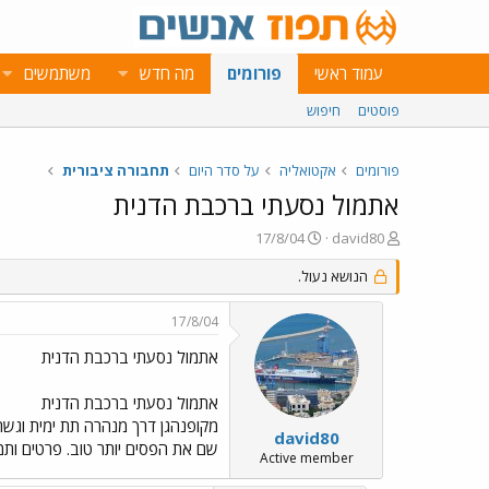
עמוד ראשי
פורומים
מה חדש
משתמשים
פוסטים
חיפוש
פורומים
אקטואליה
על סדר היום
תחבורה ציבורית
אתמול נסעתי ברכבת הדנית
פ
פ
17/8/04
david80
ו
ו
ת
הנושא נעול.
ר
ח
ס
ה
ם
17/8/04
נ
ב
ו
ת
אתמול נסעתי ברכבת הדנית
ש
א
א
ר
אתמול נסעתי ברכבת הדנית
י
ך
david80
שם את הפסים יותר טוב. פרטים ותמ
Active member