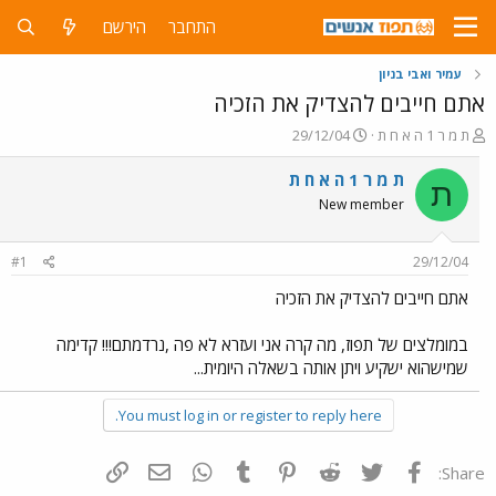
התחבר
הירשם
עמיר ואבי בניון
אתם חייבים להצדיק את הזכיה
פ
פ
ת מ ר 1 ה א ח ת
29/12/04
ו
ו
ת
ר
ת מ ר 1 ה א ח ת
ת
ח
ס
New member
ה
ם
נ
ב
ו
ת
#1
29/12/04
ש
א
א
ר
אתם חייבים להצדיק את הזכיה
י
ך
במומלצים של תפוז, מה קרה אני ועזרא לא פה ,נרדמתם!!! קדימה
שמישהוא ישקיע ויתן אותה בשאלה היומית...
You must log in or register to reply here.
פייסבוק
Twitter
Reddit
Pinterest
Tumblr
WhatsApp
דואר אלקטרוני
הוסף קישור
Share: