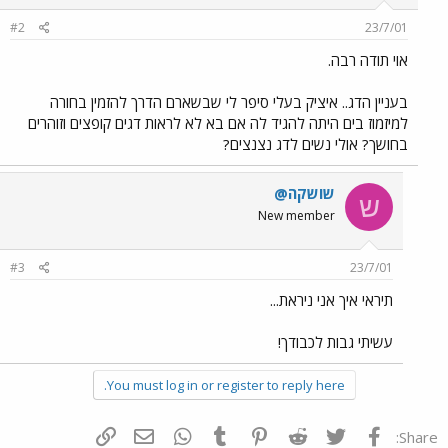
#2
23/7/01
אוי תודה רבה.
בעניין הדג.. איציק בעלי סיפר לי שבשארם הדרך להזמין בחורה
למיזמוז בים היתה להגיד לה אם בא לא לראות דגים קופצים וזוהרים
בחושך? אולי נשים לדג נצנצים?
שושקה@
ש
New member
#3
23/7/01
תיראי איך אני ניראת...
עשיתי גבות לכבודך!
You must log in or register to reply here.
פייסבוק
Twitter
Reddit
Pinterest
Tumblr
WhatsApp
דואר אלקטרוני
הוסף קישור
Share: