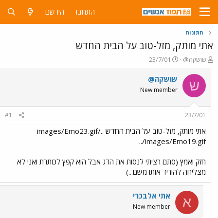
התחבר
הירשם
חתונות
אתי מותק, מזל-טוב על הבית החדש
פ
פ
שושקה@
23/7/01
ו
ו
ת
ר
שושקה@
ש
ח
ס
New member
ה
ם
נ
ב
ו
ת
#1
23/7/01
ש
א
א
ר
אתי מותק, מזל-טוב על הבית החדש ../images/Emo23.gif
י
../images/Emo19.gif
ך
חזק ואמץ (סתם רציתי לנסות את הדג אבל הוא קפץ לכותרת ואני לא
מצליחה להוריד אותו משם...)
אתי אלבכרי
א
New member