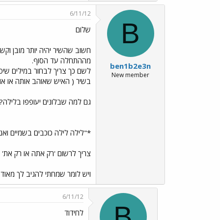
6/11/12
B
שלום
חשוב שהשיר יהיה יותר מובן וקשו
מההתחלה עד הסוף.
ben1b2e3n
לשם כך צריך לבחור במילים שיסבי
New member
בשיר ( האיש שאוהב אותה או אותו
גם למה שבלונים יעופפו בלילה? צ
*"לילה לילה כוכבים בשמיים ואני
צריך לרשום 'רק אתה או רק את' 
ויש לומר שמחתי להגיב לך מאוד
6/11/12
B
לחידוד