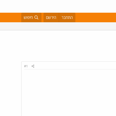
התחבר
הירשם
חיפוש
#1