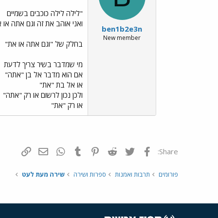
"לילה לילה כוכבים בשמיים
ואני אוהב את זה וגם אתה או א
ben1b2e3n
New member
בחלק של "וגם אתה או את"
מי שמדבר בשיר צריך לדעת
אם הוא מדבר אל בן "אתה"
או אל בת "את"
ולכן נכון לרשום או רק "אתה"
או רק "את"
פייסבוק
Twitter
Reddit
Pinterest
Tumblr
WhatsApp
דואר אלקטרונ
הוסף קי
Share:
פורומים
תרבות ואמנות
ספרות ושירה
שירה מעת לעט