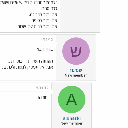
"למה? למה"? ילדים שואלים ושואלי
ככה סתם.
אולי נלך לבריכה.
אולי נלך לסופר
אולי נלך לבית של שלומי.
4/11/12
ש
ברוך הבא
הפרוזה השירית די בוסרית ...
אבל אל תפסיק לנסות ולכתוב .
שמים1
New member
5/11/12
A
תודה!
alonaski
New member