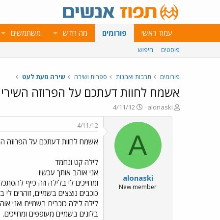
עמוד ראשי
פורומים
מה חדש
משתמשים
פוסטים
חיפוש
פורומים
תרבות ואמנות
ספרות ושירה
שירה מעת לעט
אשמח לחוות דעתכם על הפרוזה השירית 
פ
פ
4/11/12
alonaski
ו
ו
ת
ר
4/11/12
ח
ס
A
אשמח לחוות דעתכם על הפרוזה השי
ה
ם
נ
ב
ו
ת
לילה קט ונחמד
ש
א
אני אוהב אותך עכשיו
alonaski
א
ר
ומחייכים לי בלילה וזה כייף להסתכל
י
New member
כוכבים נוצצים בשמיים, זוהרים לי באו
ך
לילה לילה כוכבים בשמיים ואני אוה
בלונים בשמיים מעופפים ומחייכים.