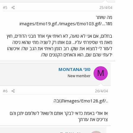
#5
25/4/04
מה שיותר
מוזר..../images/Emo19.gif../images/Emo103.gif
בחלום, אם אני לא טועה, לא ראיתי אף אחד מבני הדודים, חוץ
מאת מי שסיפרתי עליו... וגם אותו רק לשניה מתי שהוא ניסה
לעזור לי למצוא את שוקו. רוב הזמן ראיתי את הגב שלו. איכשהו
ידעתי שהם שם, הוא והאחים הקטנים שלו.
MONTANA טוני
M
New member
#6
26/4/04
../images/Emo128.gifתגובה
אז אולי באמת כדאי לבקר אותם ולשאול לשלומם יתכן והם
צריכים את עזרתך