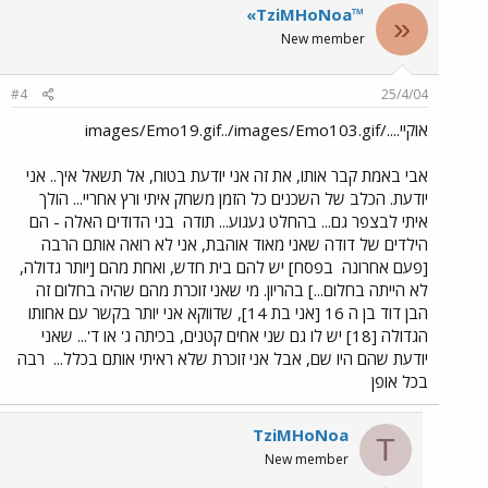
«TziMHoNoa™
«
New member
#4
25/4/04
אוקיי..../images/Emo19.gif../images/Emo103.gif
אבי באמת קבר אותו, את זה אני יודעת בטוח, אל תשאל איך.. אני
יודעת. הכלב של השכנים כל הזמן משחק איתי ורץ אחריי... הולך
איתי לבצפר גם... בהחלט געגוע... תודה
בני הדודים האלה - הם
הילדים של דודה שאני מאוד אוהבת, אני לא רואה אותם הרבה
[פעם אחרונה
בפסח] יש להם בית חדש, ואחת מהם [יותר גדולה,
לא הייתה בחלום...] בהריון. מי שאני זוכרת מהם שהיה בחלום זה
הבן דוד בן ה 16 [אני בת 14], שדווקא אני יותר בקשר עם אחותו
הגדולה [18] יש לו גם שני אחים קטנים, בכיתה ג' או ד'... שאני
יודעת שהם היו שם, אבל אני זוכרת שלא ראיתי אותם בכלל...
רבה
בכל אופן
TziMHoNoa
T
New member