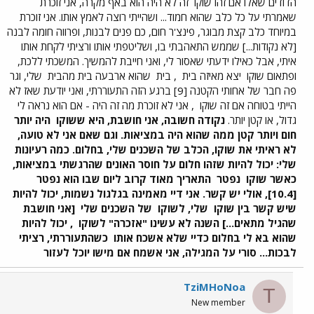
הדודים שאלו אם זהו שוקו
זה לא היה הוא באף מקרה, אני זוכרת
שאמרתי על כל כלב שהוא חמוד... ושהייתי רוצה לאמץ אותו. אני זוכרת
במיוחד כלב קצת מבוגר, פינצ'ר חום, כם פנים לבנות, ופרווה חומה לבנה
[לא נקודות...] שממש התאהבתי בו, ושליטפתי אותו ורציתי לקחת אותו
איתי, אבל כאילו ידעתי שאסור לי, ואני חייבת להמשיך. המשכתי ללכת,
ופתאום שוקו
יצא מאיזה בית
, בית
שהוא ארבעה בית מהבית
שלי, וגר
פה חבר של אחותי הקטנה [9] ברגע הזה התעוררתי, ואני יודעת שאז לא
הייתי בטוחה אם זה שוקו
, אני לא זוכרת מה זה היה - אם הוא נראה לי
גדול, או קטן יותר.
נקודה חשובה, אני חושבת, היא ששוקו
היה יותר
חום ויותר קטן ממה שהוא היה במציאות. וגם שאם אני לא טועה,
לא ראיתי את שוקו, הכלב של השכנים שלי, בחלום.
כמה רעיונות
שלי:
יכול להיות שזהו חלום על חוסר האונים שהרגשתי במציאות,
כאשר שוקו
נפטר
התאריך מאוד קרוב ליום שבו הוא נפטר
[10.4], אולי יש קשר. אני דיי מאמינה בגלגול נשמות, יכול להיות
שיש קשר בין שוקו
שלי, לשוקו
של השכנים שלי
[אני חושבת
שהגיל מתאים...] השנה לא עשינו "אזכרה" לשוקו
, יכול להיות
שהוא בא לי בחלום כדיי שלא אשכח אותו
כשהתעוררתי, רציתי
לבכות... סורי על המגילה, אני אשמח אם מישו יוכל לעזור
TziMHoNoa
T
New member