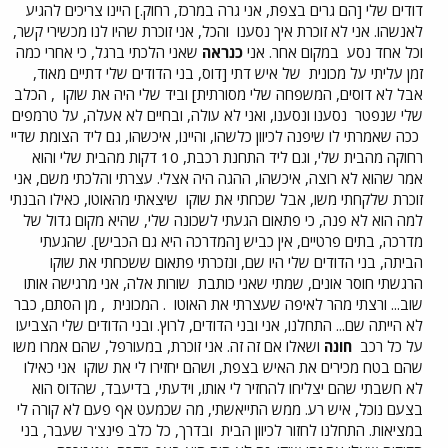
דודים שלי [הם גרים בצפת, אני גרה במרכז, רחוק.] היינו צריכים להגיע
לאנשהו. אני לא זוכרת איך נסענו
והכל, אני זוכרת שהיו לנו מכשירי קשר,
וכל אחד נסע
במקום אחר. אני
כנראה
שאני הלכתי ברגל, כי אחרי כמה
זמן עליתי על מכונית
של איש דתי [דוס, בני הדודים שלי דתיים מאוד,
אבל לא דוסים, המשפחה שלי מסורתית] וביד שלי היה את שוקו
, הכלב
שלי שנפטר
נסענו ונסענו, ואני לא עולה, ובחיים לא אעלה, על טרמפים
ככה שאמרתי לו שיפנה לכיוון כלשהו, והיינו, איכשהו, גם ליד הצומת שדיי
רחוקה מהבית שלי, וגם ליד התחנת רכבת, 10 דקות מהבית שלי והוא
אמר שהוא לא רוצה, איכשהו, ההגה היה אצלי. עצרתי והלכתי משם, אני
זוכרת שלקחתי משו, אבל שכחתי את שוקו
שיצאתי מהאוטו, כאילו הבנתי
למה הוא לא פנה, כי פתאום הגעתי לשכונה שלי, שהיא מקום גדול של
מדרכה, בתים פרטיים, אין כביש [המדרכה היא גם הכביש]. שהגעתי
הביתה, בני הדודים שלי היו שם, ונזכרתי פתאום ששכחתי את שוקו
הרגשתי חוסר אונים, שמתי שאני כותבת
שורות אלה, אני מרגישה אותו
שוב... ורצתי מהר לאיפה שעצרתי את האוטו
. המכונית
, מן הסתם, כבר
לא הייתה שם... התחלנו, אני ובני הדודים, לרוץ. ובני הדודים שלי הצביעו
על כל רכב
חונה
ושאלו אם זה זה. אני זוכרת, במעורפל, שהם אמרו משו
שהם בטח מכירים את האיש בצפת, ושהם יחזירו לי את שוקו
אני כאילו
לא חשבתי שהם יצליחו להחזיר לי אותו, וידעתי, בדיעבד, שהדוס הוא
בצעם נוכל, איש רע. ממש התייאשתי, מה שכמעט אף פעם לא קורה לי
במציאות. התחלנו לחזור לכיוון הבית
ובדרך, כל כלב פינצ'ר שעבר, בני