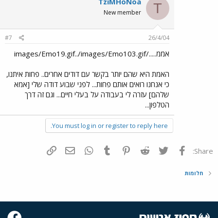
TziMHoNoa
T
New member
#7
26/4/04
אממ...../images/Emo19.gif../images/Emo103.gif
האמת היא שהם יותר בקשר עם דודים אחרים.. פחות איתנו,
כי אנחנו רואים אותם פחות... לפני שבוע דודה שלי [אמא
שלהם] עזרה לי בעבודה על בעלי חיים... וגם זה דרך
הטלפון...
You must log in or register to reply here.
פייסבוק
Twitter
Reddit
Pinterest
Tumblr
WhatsApp
דואר אלקטרוני
הוסף קישור
Share:
חלומות