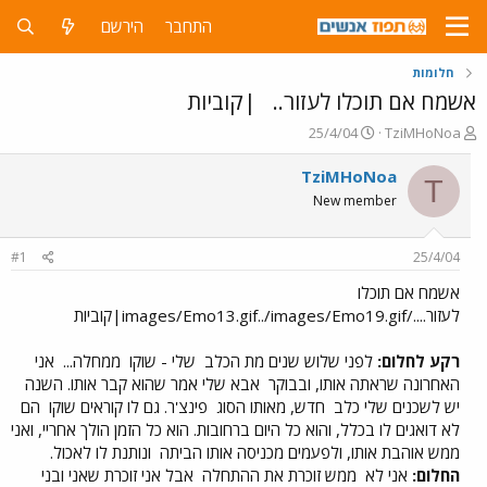
התחבר
הירשם
חלומות
אשמח אם תוכלו לעזור..
|קוביות
פ
פ
25/4/04
TziMHoNoa
ו
ו
ת
ר
TziMHoNoa
T
ח
ס
New member
ה
ם
נ
ב
ו
ת
#1
25/4/04
ש
א
א
ר
אשמח אם תוכלו
י
לעזור..../images/Emo13.gif../images/Emo19.gif|קוביות
ך
רקע לחלום:
לפני שלוש שנים מת הכלב
שלי - שוקו
ממחלה...
אני
האחרונה שראתה אותו, ובבוקר
אבא שלי אמר שהוא קבר אותו. השנה
יש לשכנים שלי כלב
חדש, מאותו הסוג
פינצ'ר. גם לו קוראים שוקו
הם
לא דואגים לו בכלל, והוא כל היום ברחובות. הוא כל הזמן הולך אחריי, ואני
ממש אוהבת אותו, ולפעמים מכניסה אותו הביתה
ונותנת לו לאכול.
החלום:
אני לא
ממש זוכרת את ההתחלה
אבל אני זוכרת שאני ובני