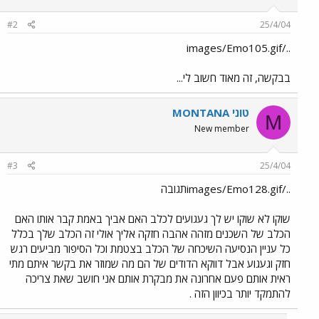
#2
25/4/04
../images/Emo105.gif
בבקשה, זה מאוד חשוב לי...
MONTANA טוני
M
New member
#3
25/4/04
../images/Emo128.gifתגובה
שוקו לא שוקו יש לך געגועים לכלב האם אביך באמת קבר אותו האם
הכלב של השכנים מזהה אהבה חזקה אליך אולי זה הכלב שלך בכלל
כל עניין הנסיעה השיכחה של הכלב בצטמת וכל הסיפור מביעים רגש
חזק וגעגוע אבל דווקא הדודים של הם מה שמוזר את בקשר איתם מתי
ראית אותם פעם אחרונה את מבקרת אותם אני חושב שאת צריכה
להתמקד יותר בכיוון הזה .