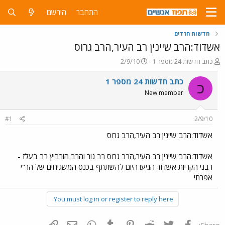
התחבר
הירשם
חדשות חרדים
אשדוד:הרב שיינין רב העיר,הרב גרוס
פ
פ
כתב חדשות 24 מספר 1
2/9/10
ו
ו
ת
ר
כתב חדשות 24 מספר 1
כ
ח
ס
New member
ה
ם
נ
ב
ו
ת
#1
2/9/10
ש
א
א
ר
אשדוד:הרב שיינין רב העיר,הרב גרוס
י
ך
אשדוד:הרב שיינין רב העיר,הרב גרוס רב גור והרב הורביץ רב בעלז -
רבני הקריות אשדוד הגיעו היום להשתתף בכנס המשגיחים של הר"י
אפרתי
You must log in or register to reply here.
פייסבוק
Twitter
Reddit
Pinterest
Tumblr
WhatsApp
דואר אלקטרוני
הוסף קישור
Share: