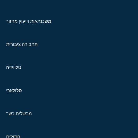
משכנתאות וייעוץ מחזור
תחבורה ציבורית
טלוויזיה
סלולארי
מבשלים כשר
חתולים