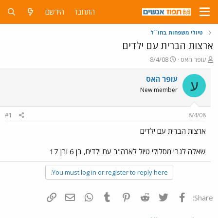
התחבר
הירשם
טיולי משפחות בחו``ל
ארצות הברית עם ילדים
פ
פ
עופר האס
8/4/08
ו
ו
ת
ר
עופר האס
ע
ח
ס
New member
ה
ם
נ
ב
ו
ת
#1
8/4/08
ש
א
א
ר
ארצות הברית עם ילדים
י
ך
שאלה לגבי מסלולי טיול לארה"ב עם ילדים, בן 6 ובן 17
You must log in or register to reply here.
פייסבוק
Twitter
Reddit
Pinterest
Tumblr
WhatsApp
דואר אלקטרוני
הוסף קישור
Share: