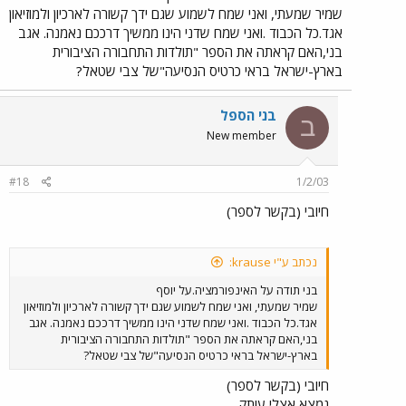
הרכבת ניתן לפנות לגנז המדינה. זה המצב העגום עם חוק
שמיר שמעתי, ואני שמח לשמוע שגם ידך קשורה לארכיון ולמוזיאון
הארכיונים. החוק נמצא כרגע בתהליכי רויזיה ואולי בעוד מספר שנים
אגד.כל הכבוד .ואני שמח שדני הינו ממשיך דרככם נאמנה. אגב
המצב עם גופים לא ממשלתיים יהיה אחר. ארכיון אגד: עם כל הזכויות
בני,האם קראתה את הספר "תולדות התחבורה הציבורית
של דני גולדשמיט, הרי שהארכיון "בא מאהבה" בזכות חבר אחר
בארץ-ישראל בראי כרטיס הנסיעה"של צבי שטאל?
שקדם לו, יוסף שמיר. בתחילת שנות השמונים שמיר ביקש סיוע מגנזך
המדינה והם ביקשו אותי להקים את הארכיון. יחד עם שמיר ובהנחיתי
המיקצועית, הפכנו את ערימת המסמכים שהיו בבית אגד לארכיון
בני הספל
ב
המסודר כפי שהוא היום. שמיר דאג וביצע בעצמו "תיעוד בעל פה"
New member
של עשרות ותיקים, איתרנו חומר במשרדי אגד השונים, הקמנו את
ארכיון הצילומים ואפילו אוסף האוטובוסים הקיים היום בחולון הוקם
על ידי ועל ידי שמיר, חבר נוסף בשם יוסף מדהלה, עוד חבר מהצפון
#18
1/2/03
בשם מוטי שובל והכל ביוזמת וסביב הארכיון ההסטורי. כשיצא שמיר
לפנסיה ואחרי מספר גלגולים, קיבל דני גולדשמיט את הארכיון והוא
חיובי (בקשר לספר)
מחזיק אותו לתפארת מדינת ישראל. אז נא לתת לאלה שהקימו והביאו
באהבה את הארכיון ההסטורי של אגד, את הכבוד המגיע להם.
נכתב ע"י krause:
בני תודה על האינפורמציה.על יוסף
שמיר שמעתי, ואני שמח לשמוע שגם ידך קשורה לארכיון ולמוזיאון
אגד.כל הכבוד .ואני שמח שדני הינו ממשיך דרככם נאמנה. אגב
בני,האם קראתה את הספר "תולדות התחבורה הציבורית
בארץ-ישראל בראי כרטיס הנסיעה"של צבי שטאל?
חיובי (בקשר לספר)
נמצא אצלי עותק