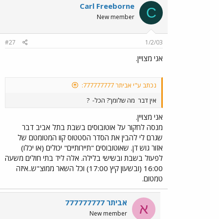
Carl Freeborne
C
New member
#27
1/2/03
אני מצויין.
נכתב ע"י אביתר 777777777:
אין דבר
מה שלומך? הכל-
?
אני מצויין.
מנסה לחקור על אוטובוסים בשבת בתל אביב דבר
שגרם לי להבין את הסדר הסטטוס קוו המטומטם של
אזור גוש דן. שאוטובוסים "תיירותיים" יכולים (או יכלו)
לפעול בשבת ובשישי בלילה. אלה ליד בתי חולים משעה
16:00 (ובשעון קיץ 17:00) וכל השאר ממוצ"ש..איזה
טמטום.
אביתר 777777777
א
New member