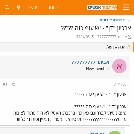
התחבר
הירשם
תחבורה ציבורית
ארכיון "דן" - יש עוף כזה ?????
פ
פ
אביתר 777777777
31/1/03
ו
ו
ת
הנושא נעול.
ר
ח
ס
ה
ם
אביתר 777777777
נ
ב
א
ו
ת
New member
ש
א
א
ר
#1
31/1/03
י
ך
ארכיון "דן" - יש עוף כזה ?????
ארכיון "דן" - יש עוף כזה ?????
פעם ניסיתי לברר וגם כאן כמו ברכבת. העסק לא היה פתוח לציבור.
מדוע????????????????? ארכיון אגד מסודר, ממויין ופתוח לכל !!!
krause