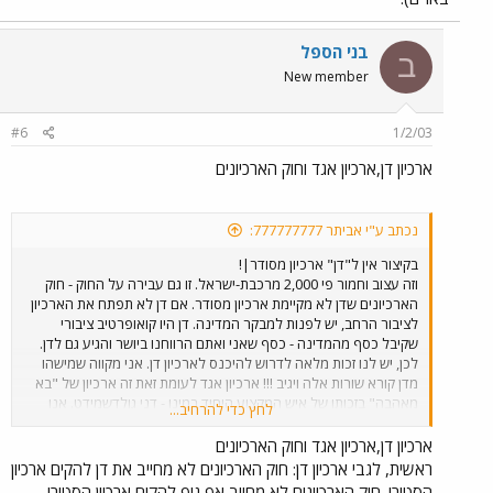
בני הספל
ב
New member
#6
1/2/03
ארכיון דן,ארכיון אגד וחוק הארכיונים
נכתב ע"י אביתר 777777777:
בקיצור אין ל"דן" ארכיון מסודר|!
וזה עצוב וחמור פי 2,000 מרכבת-ישראל. זו גם עבירה על החוק - חוק
הארכיונים שדן לא מקיימת ארכיון מסודר. אם דן לא תפתח את הארכיון
לציבור הרחב, יש לפנות למבקר המדינה. דן היו קואופרטיב ציבורי
שקיבל כסף מהמדינה - כסף שאני ואתם הרווחנו ביושר והגיע גם לדן.
לכן, יש לנו זכות מלאה לדרוש להיכנס לארכיון דן. אני מקווה שמישהו
מדן קורא שורות אלה ויגיב !!! ארכיון אגד לעומת זאת זה ארכיון של "בא
מאהבה" בזכותו של איש המקצוע היחיד במינו - דני גולדשמידט. אנו
לחץ כדי להרחיב...
מבקשים תגובה מדן אבל כמו שאני מכיר אותם, המשיח יבוא קודם !
רבותיי אני מבקש תגובות והרבה ! מגיע לנו שיפתחו בפנינו את ארכיון דן
ארכיון דן,ארכיון אגד וחוק הארכיונים
ואת ארכיון הרכבת. גוד-שבס ! אביתר האפיקויירס (הציגויינר שלכם
ראשית, לגבי ארכיון דן: חוק הארכיונים לא מחייב את דן להקים ארכיון
באו"ם).
הסטורי. חוק הארכיונים לא מחייב אף גוף להקים ארכיון הסטורי.