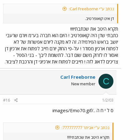
נכתב ע"י Carl Freeborne:
דן אינו קואופרטיב.
תקרא היטב את שכתבתי!!!!
כתבתי שדן היה קואופרטיב ! היום הוא חברה בע"מ ויורם שרעבי
יושב בראש הפירמידה. זה לא מקנה ליורם אפשרות של לא
לפתוח ארכיון מסודר ! על-פי החוק יורם חייב לפתוח את ארכיון דן
ואסור לו לזרוק משם שום דבר. לתשומת ליבך - בני הספל -
צריכים לדאוג לזה ! חייבים לפתוח את ארכיוני דן והרכבת לציבור.
Carl Freeborne
C
New member
#16
1/2/03
ס ל י ח ה ../images/Emo70.gif
נכתב ע"י אביתר 777777777:
תקרא היטב את שכתבתי!!!!