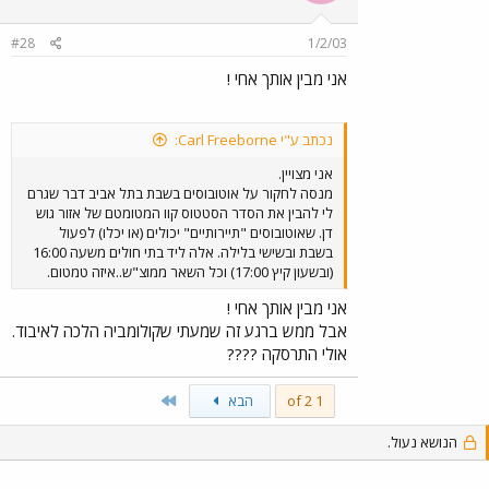
#28
1/2/03
אני מבין אותך אחי !
נכתב ע"י Carl Freeborne:
אני מצויין.
מנסה לחקור על אוטובוסים בשבת בתל אביב דבר שגרם
לי להבין את הסדר הסטטוס קוו המטומטם של אזור גוש
דן. שאוטובוסים "תיירותיים" יכולים (או יכלו) לפעול
בשבת ובשישי בלילה. אלה ליד בתי חולים משעה 16:00
(ובשעון קיץ 17:00) וכל השאר ממוצ"ש..איזה טמטום.
אני מבין אותך אחי !
אבל ממש ברגע זה שמעתי שקולומביה הלכה לאיבוד.
אולי התרסקה ????
Last
1 of 2
הבא
הנושא נעול.