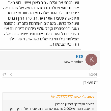
ואני הכרתי את יוסקה שמיר באופן אישי - הוא מאוד
אדיב והלוואי שכולם היו כמוהו ! הבעיה של שמיר באה
לידי ביטוי בלב הטוב שלו - הוא היה יותר מדי נחמד
והיו כאלה שניצלו זאת לרעה. דני סידר המון דברים
ואני זוכר בלאגן. בשנתיים האחרונות כתב דני בתפוצת
נאט"ו לפנסיונרים וקיבל אלפי צילומים נדירים. גם אני
מעביר לו כל העת צילומי אוטובוסים ישנים - כמו אלה
שצילמתי בילדותי בירושלים כשמארק 1 של ליילנד
היה עניין שבשיגרה...
K85
K
New member
#7
1/2/03
זה מעצבן!
נכתב ע"י אביתר 777777777:
בקיצור אין ל"דן" ארכיון מסודר|!
וזה עצוב וחמור פי 2,000 מרכבת-ישראל. זו גם עבירה על החוק - חוק