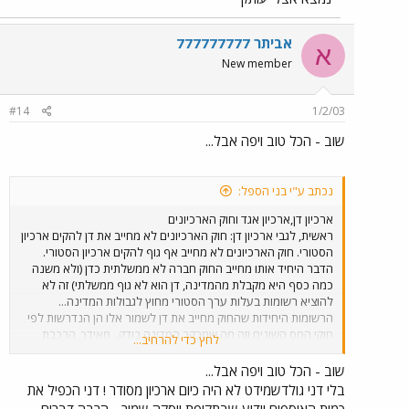
אביתר 777777777
א
New member
#14
1/2/03
שוב - הכל טוב ויפה אבל...
נכתב ע"י בני הספל:
ארכיון דן,ארכיון אגד וחוק הארכיונים
ראשית, לגבי ארכיון דן: חוק הארכיונים לא מחייב את דן להקים ארכיון
הסטורי. חוק הארכיונים לא מחייב אף גוף להקים ארכיון הסטורי.
הדבר היחיד אותו מחייב החוק חברה לא ממשלתית כדן (ולא משנה
כמה כסף היא מקבלת מהמדינה, דן הוא לא גוף ממשלתי) זה לא
להוציא רשומות בעלות ערך הסטורי מחוץ לגבולות המדינה...
הרשומות היחידות שהחוק מחייב את דן לשמור אלו הן הנדרשות לפי
חוקי המס השונים וזה מה שמבקר המדינה בודק.. מאידך, הרכבת
לחץ כדי להרחיב...
הינה גוף ממשלתי ולכן היא אמורה להיות מפוקחת על ידי גנזך
המדינה. לגנזך יש יחידת פיקוח ולכן אם יש תלונות לגבי ארכיון
שוב - הכל טוב ויפה אבל...
הרכבת ניתן לפנות לגנז המדינה. זה המצב העגום עם חוק
בלי דני גולדשמידט לא היה כיום ארכיון מסודר ! דני הכפיל את
הארכיונים. החוק נמצא כרגע בתהליכי רויזיה ואולי בעוד מספר שנים
כמות האוספים וידוע שבתקופת יוסקה שמיר - הרבה דברים