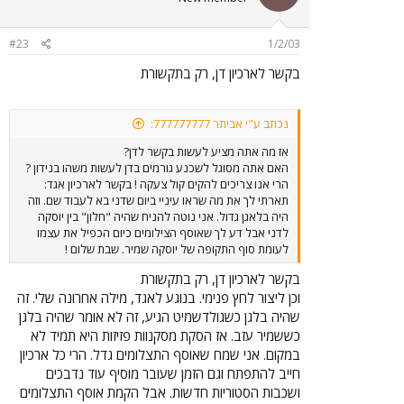
של הניירת.לאמיתו של דבר רק 5-10% מהניירת הנוצרת
נשמרת לצמיתות מסיבות הסטוריות. ולכן ארכיונאי מיקצועי
שולט על כל שרשרת החיים של הנייר מרגע הווצרותו ועד
#23
1/2/03
לגניזתו הסופית והוא אחראי של הביעור והשמירה. דבר זה
בקשר לארכיון דן, רק בתקשורת
נעשה בארגונים גדולים בארץ כמו בחברת החשמל ולא נעשה,
לצערי באגד שאיננה מעסיקה ארכיונאי מיקצועי לא כל שכן
בדן. ותפנים בבקשה עוד דבר שכתבתי מקודם ביחס לחוק
נכתב ע"י אביתר 777777777:
הארכיונים: דן לא מחוייבת להקים ארכיון הסטורי. זה שהארגון
מזלזל באופן בוטה במורשת שלו, זה דבר אחר ואני כארכיונאי
אז מה אתה מציע לעשות בקשר לדן?
והסטוריון מאד מצר על זה.
האם אתה מסוגל לשכנע גורמים בדן לעשות משהו בנידון ?
הרי אנו צריכים להקים קול צעקה ! בקשר לארכיון אגד:
תארתי לך את מה שראו עיניי ביום שדני בא לעבוד שם. וזה
היה בלאגן גדול. אני נוטה להניח שהיה "חלון" בין יוסקה
לדני אבל דע לך שאוסף הצילומים כיום הכפיל את עצמו
לעומת סוף התקופה של יוסקה שמיר. שבת שלום !
בקשר לארכיון דן, רק בתקשורת
וכן ליצור לחץ פנימי. בנוגע לאגד, מילה אחרונה שלי. זה
שהיה בלגן כשגולדשמיט הגיע, זה לא אומר שהיה בלגן
כששמיר עזב. אז הסקת מסקנוות פזיזות היא תמיד לא
במקום. אני שמח שאוסף התצלומים גדל. הרי כל ארכיון
חייב להתפתח וגם הזמן שעובר מוסיף עוד נדבכים
ושכבות הסטוריות חדשות. אבל הקמת אוסף התצלומים