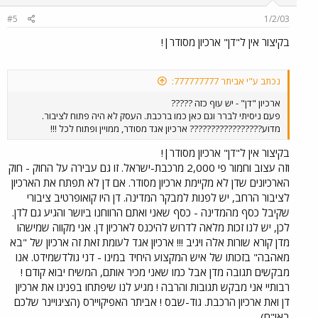
#5
1/2/03
בקיצור אין ל"דן" ארכיון מסודר|!
נכתב ע"י אביתר 777777777:
ארכיון "דן" - יש עוף כזה ?????
פעם ניסיתי לברר וגם כאן כמו ברכבת. העסק לא היה פתוח לציבור.
מדוע????????????????? ארכיון אגד מסודר, ממויין ופתוח לכל !!!
בקיצור אין ל"דן" ארכיון מסודר|!
וזה עצוב וחמור פי 2,000 מרכבת-ישראל. זו גם עבירה על החוק - חוק
הארכיונים שדן לא מקיימת ארכיון מסודר. אם דן לא תפתח את הארכיון
לציבור הרחב, יש לפנות למבקר המדינה. דן היו קואופרטיב ציבורי
שקיבל כסף מהמדינה - כסף שאני ואתם הרווחנו ביושר והגיע גם לדן.
לכן, יש לנו זכות מלאה לדרוש להיכנס לארכיון דן. אני מקווה שמישהו
מדן קורא שורות אלה ויגיב !!! ארכיון אגד לעומת זאת זה ארכיון של "בא
מאהבה" בזכותו של איש המקצוע היחיד במינו - דני גולדשמידט. אנו
מבקשים תגובה מדן אבל כמו שאני מכיר אותם, המשיח יבוא קודם !
רבותיי אני מבקש תגובות והרבה ! מגיע לנו שיפתחו בפנינו את ארכיון
דן ואת ארכיון הרכבת. גוד-שבס ! אביתר האפיקויירס (הציגויינר שלכם
באו"ם).