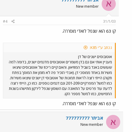
א
New member
#4
31/1/03
קו 63 הוא שנפל לואדי מוסררה.
נכתב ע"י K85:
אוטובוסים ישנים של דן
מעניין אותי אם גם בדן משמרים אוטובוסים מדגמים ישנים, בדומה למה
שעושים באגד בשביל המוזיאון. והאם קיים ריכוז של אוטובוסים שיצאו
משירות באחד ממוסכי דן. (אנדי הזכיר פה לא מזמן את המוסך בפתח
תקוה) הייתי רוצה לראות תמונות של אוטובוסי דן ישנים שיצאו משירות.
כמו למשל המפרקיים 201-209 וגם דגמים נוספים. כמו כן, הייתי רוצה
לדעת עוד פרטים על התאונה עם השוסון שנפל לירקון מתישהו בשנות
החמישים, כמו למשל מספר הקו.
קו 63 הוא שנפל לואדי מוסררה.
אביתר 777777777
א
New member