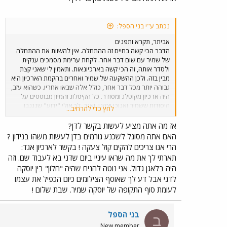
נכתב ע"י בני הספל:
אביתר, תקרא ותפנים
הדבר הכי קשה בחיים זה ההתחלה. אין להשוות את ההתחלה
של שמיר עם שום דבר אחר. לקחת ערימת מסמכים ענקית
ולסדר אותה, זה הכי קשה בארכיונאות. ותאמין לי שאני קצת
מבין בזה. ולכן ההשקעה של שמיר ואחרים בהקמת הארכיון היא
גבוהה יותר מכל דבר אחר, כולל אלה שבאו אחריו. כשהוא עזב,
היה ארכיון מקוטלג ומסודר. כל הקיטלוג והמיון מבוססים על
היסודות ששמיר ואנוכי יצקנו. ואגב, לך אולי "ידוע" שנגנבו
לחץ כדי להרחיב...
דברים בתקופת שמיר. לי לא ידוע כי פשוט בתקופתו היה רישום
קפדני של המשתמשים. ברור שכיום ההיקפים הם אחרים, (אם
אז מה אתה מציע לעשות בקשר לדן?
כי לא גדולים בהרבה מבתקופת יוסף שמיר).זה שהדבר הוזנח
האם אתה מסוגל לשכנע גורמים בדן לעשות משהו בנידון ?
מאד אחר כך ושאולי נגנבו מסמכים, לא מפחית מהזכויות של
הרי אנו צריכים להקים קול צעקה ! בקשר לארכיון אגד:
שמיר ואני הייתי מצפה ממך, אביתר, העוסק בהסטוריה, לא
תארתי לך את מה שראו עיניי ביום שדני בא לעבוד שם. וזה
להתעלם מזכויות הסטוריות ומעובדות הסטוריות, גם כשזה נוגע
היה בלאגן גדול. אני נוטה להניח שהיה "חלון" בין יוסקה
לאדם אחר או לתקופה שאותה לא הכרת. כל הכבוד לאגד (וגם
לדני אבל דע לך שאוסף הצילומים כיום הכפיל את עצמו
לחברת החשמל, אגב) שמטפחים את הארכיון. ותפנים עוד דבר
אחד שהוא מיקצועי לארכיונאות: אין דבר כזה לשמור הכל. אם
לעומת סוף התקופה של יוסקה שמיר. שבת שלום !
אגד ודן היו שומרים הכל, כולל חפצים, לא היה מקום בארגון
לכל דבר אחר. רוב הניירת בארגון חייבת להזרק וכאחד המעיד
בני הספל
על עצמו כמומחה בחוק הארכיונים, בוודאי שאתה מכיר את
ב
התקנות לחוק המסדירות את ההשמדה (בלשון מקצועית, ביעור)
New member