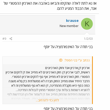
אז נא לתת לאלה שהקימו והביאו באהבה את הארכיון ההסטורי של
אגד, את הכבוד המגיע להם.
krause
K
New member
#9
1/2/03
בני תודה על האינפורמציה.על יוסף
נכתב ע"י בני הספל:
ארכיון דן,ארכיון אגד וחוק הארכיונים
ראשית, לגבי ארכיון דן: חוק הארכיונים לא מחייב את דן להקים ארכיון
הסטורי. חוק הארכיונים לא מחייב אף גוף להקים ארכיון הסטורי.
הדבר היחיד אותו מחייב החוק חברה לא ממשלתית כדן (ולא משנה
כמה כסף היא מקבלת מהמדינה, דן הוא לא גוף ממשלתי) זה לא
להוציא רשומות בעלות ערך הסטורי מחוץ לגבולות המדינה...
הרשומות היחידות שהחוק מחייב את דן לשמור אלו הן הנדרשות לפי
חוקי המס השונים וזה מה שמבקר המדינה בודק.. מאידך, הרכבת
לחץ כדי להרחיב...
הינה גוף ממשלתי ולכן היא אמורה להיות מפוקחת על ידי גנזך
המדינה. לגנזך יש יחידת פיקוח ולכן אם יש תלונות לגבי ארכיון
בני תודה על האינפורמציה.על יוסף