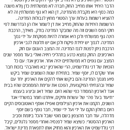
הדבר היחיד אותו מחייב החוק חברה לא ממשלתית כדן (ולא משנה
כמה כסף היא מקבלת מהמדינה, דן הוא לא גוף ממשלתי) זה לא
להוציא רשומות בעלות ערך הסטורי מחוץ לגבולות המדינה...
הרשומות היחידות שהחוק מחייב את דן לשמור אלו הן הנדרשות לפי
חוקי המס השונים וזה מה שמבקר המדינה בודק.. מאידך, הרכבת
הינה גוף ממשלתי ולכן היא אמורה להיות מפוקחת על ידי גנזך
המדינה. לגנזך יש יחידת פיקוח ולכן אם יש תלונות לגבי ארכיון
הרכבת ניתן לפנות לגנז המדינה. זה המצב העגום עם חוק
הארכיונים. החוק נמצא כרגע בתהליכי רויזיה ואולי בעוד מספר שנים
המצב עם גופים לא ממשלתיים יהיה אחר. ארכיון אגד: עם כל
הזכויות של דני גולדשמיט, הרי שהארכיון "בא מאהבה" בזכות חבר
אחר שקדם לו, יוסף שמיר. בתחילת שנות השמונים שמיר ביקש
סיוע מגנזך המדינה והם ביקשו אותי להקים את הארכיון. יחד עם
שמיר ובהנחיתי המיקצועית, הפכנו את ערימת המסמכים שהיו בבית
אגד לארכיון המסודר כפי שהוא היום. שמיר דאג וביצע בעצמו
"תיעוד בעל פה" של עשרות ותיקים, איתרנו חומר במשרדי אגד
השונים, הקמנו את ארכיון הצילומים ואפילו אוסף האוטובוסים הקיים
היום בחולון הוקם על ידי ועל ידי שמיר, חבר נוסף בשם יוסף
מדהלה, עוד חבר מהצפון בשם מוטי שובל והכל ביוזמת וסביב
הארכיון ההסטורי. כשיצא שמיר לפנסיה ואחרי מספר גלגולים, קיבל
דני גולדשמיט את הארכיון והוא מחזיק אותו לתפארת מדינת ישראל.