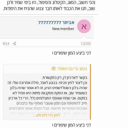
והכי חשוב, הסווג, הקיטלוג והסימול, היו בימי שמיר ולכן
שוב, תנו את הכבוד לאותו חבר צנוע שהניח את היסודות.
אביתר 777777777
א
New member
#24
1/2/03
דני ביצע המון שיפורים !
נכתב ע"י בני הספל:
בקשר לארכיון דן, רק בתקשורת
וכן ליצור לחץ פנימי. בנוגע לאגד, מילה אחרונה שלי. זה
שהיה בלגן כשגולדשמיט הגיע, זה לא אומר שהיה בלגן
כששמיר עזב. אז הסקת מסקנוות פזיזות היא תמיד לא
במקום. אני שמח שאוסף התצלומים גדל. הרי כל ארכיון
חייב להתפתח וגם הזמן שעובר מוסיף עוד נדבכים
ושכבות הסטוריות חדשות. אבל הקמת אוסף התצלומים
והכי חשוב, הסווג, הקיטלוג והסימול, היו בימי שמיר ולכן
לחץ כדי להרחיב...
שוב, תנו את הכבוד לאותו חבר צנוע שהניח את היסודות.
דני ביצע המון שיפורים !