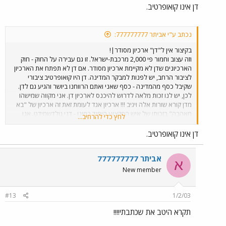
דן אינו קואופרטיב.
נכתב ע"י אביתר 777777777:
בקיצור אין ל"דן" ארכיון מסודר|!
וזה עצוב וחמור פי 2,000 מרכבת-ישראל. זו גם עבירה על החוק - חוק
הארכיונים שדן לא מקיימת ארכיון מסודר. אם דן לא תפתח את הארכיון
לציבור הרחב, יש לפנות למבקר המדינה. דן היו קואופרטיב ציבורי
שקיבל כסף מהמדינה - כסף שאני ואתם הרווחנו ביושר והגיע גם לדן.
לכן, יש לנו זכות מלאה לדרוש להיכנס לארכיון דן. אני מקווה שמישהו
מדן קורא שורות אלה ויגיב !!! ארכיון אגד לעומת זאת זה ארכיון של "בא
מאהבה" בזכותו של איש המקצוע היחיד במינו - דני גולדשמידט. אנו
לחץ כדי להרחיב...
מבקשים תגובה מדן אבל כמו שאני מכיר אותם, המשיח יבוא קודם !
רבותיי אני מבקש תגובות והרבה ! מגיע לנו שיפתחו בפנינו את ארכיון דן
דן אינו קואופרטיב.
ואת ארכיון הרכבת. גוד-שבס ! אביתר האפיקויירס (הציגויינר שלכם
באו"ם).
אביתר 777777777
א
New member
#13
1/2/03
תקרא היטב את שכתבתי!!!!