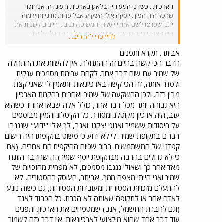
הארכיון... כשדני הגיע היה בלאגן בארכיון. זו עובדה. אני זוכר
שהכל היה הפוך. יוסקה אולי השקיע אבל פחות מדני וחוץ מזה
יתכן שפרצו לשם אחרי יוסקה והמשיכו לגנוב... חייבים לשנות את
חוק הארכיונים: כך שדן תחוייב לשמר כל דבר מדלת ליילנד
לחץ כדי להרחיב...
חלודה ועד התקליטון שיצא בשנת 1978 של הימנון דן. מאוד
נחמד.
אביתר, תקרא ותפנים
הדבר הכי קשה בחיים זה ההתחלה. אין להשוות את ההתחלה
של שמיר עם שום דבר אחר. לקחת ערימת מסמכים ענקית
ולסדר אותה, זה הכי קשה בארכיונאות. ותאמין לי שאני קצת
מבין בזה. ולכן ההשקעה של שמיר ואחרים בהקמת הארכיון
היא גבוהה יותר מכל דבר אחר, כולל אלה שבאו אחריו. כשהוא
עזב, היה ארכיון מקוטלג ומסודר. כל הקיטלוג והמיון מבוססים
על היסודות ששמיר ואנוכי יצקנו. ואגב, לך אולי "ידוע" שנגנבו
דברים בתקופת שמיר. לי לא ידוע כי פשוט בתקופתו היה רישום
קפדני של המשתמשים. ברור שכיום ההיקפים הם אחרים, (אם
כי לא גדולים בהרבה מבתקופת יוסף שמיר).זה שהדבר הוזנח
מאד אחר כך ושאולי נגנבו מסמכים, לא מפחית מהזכויות של
שמיר ואני הייתי מצפה ממך, אביתר, העוסק בהסטוריה, לא
להתעלם מזכויות הסטוריות ומעובדות הסטוריות, גם כשזה נוגע
לאדם אחר או לתקופה שאותה לא הכרת. כל הכבוד לאגד
(וגם לחברת החשמל, אגב) שמטפחים את הארכיון. ותפנים
עוד דבר אחד שהוא מיקצועי לארכיונאות: אין דבר כזה לשמור