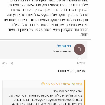
המצב עם גופים לא ממשלתיים יהיה אחר. ארכיון אגד: עם כל הזכויות
וצילומים נגנבו... פעם מצאתי בשוק מחנה-יהודה צילומים של
של דני גולדשמיט, הרי שהארכיון "בא מאהבה" בזכות חבר אחר
הארכיון... כשדני הגיע היה בלאגן בארכיון. זו עובדה. אני זוכר
שקדם לו, יוסף שמיר. בתחילת שנות השמונים שמיר ביקש סיוע מגנזך
שהכל היה הפוך. יוסקה אולי השקיע אבל פחות מדני וחוץ מזה
המדינה והם ביקשו אותי להקים את הארכיון. יחד עם שמיר ובהנחיתי
המיקצועית, הפכנו את ערימת המסמכים שהיו בבית אגד לארכיון
יתכן שפרצו לשם אחרי יוסקה והמשיכו לגנוב... חייבים לשנות את
המסודר כפי שהוא היום. שמיר דאג וביצע בעצמו "תיעוד בעל פה"
חוק הארכיונים: כך שדן תחוייב לשמר כל דבר מדלת ליילנד
של עשרות ותיקים, איתרנו חומר במשרדי אגד השונים, הקמנו את
חלודה ועד התקליטון שיצא בשנת 1978 של הימנון דן. מאוד
ארכיון הצילומים ואפילו אוסף האוטובוסים הקיים היום בחולון הוקם
נחמד.
על ידי ועל ידי שמיר, חבר נוסף בשם יוסף מדהלה, עוד חבר מהצפון
בשם מוטי שובל והכל ביוזמת וסביב הארכיון ההסטורי. כשיצא שמיר
לפנסיה ואחרי מספר גלגולים, קיבל דני גולדשמיט את הארכיון והוא
בני הספל
ב
מחזיק אותו לתפארת מדינת ישראל. אז נא לתת לאלה שהקימו והביאו
New member
באהבה את הארכיון ההסטורי של אגד, את הכבוד המגיע להם.
#17
1/2/03
אביתר, תקרא ותפנים
נכתב ע"י אביתר 777777777:
שוב - הכל טוב ויפה אבל...
בלי דני גולדשמידט לא היה כיום ארכיון מסודר ! דני הכפיל את
כמות האוספים וידוע שבתקופת יוסקה שמיר - הרבה דברים
וצילומים נגנבו... פעם מצאתי בשוק מחנה-יהודה צילומים של