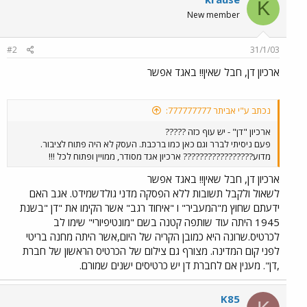
K
New member
#2
31/1/03
ארכיון דן, חבל שאין!! באגד אפשר
נכתב ע"י אביתר 777777777:
ארכיון "דן" - יש עוף כזה ?????
פעם ניסיתי לברר וגם כאן כמו ברכבת. העסק לא היה פתוח לציבור.
מדוע????????????????? ארכיון אגד מסודר, ממויין ופתוח לכל !!!
ארכיון דן, חבל שאין!! באגד אפשר
לשאול ולקבל תשובות ללא הפסקה מדני גולדשמידט. אגב האם
ידעתם שחוץ מ"המעביר" ו "איחוד רגב" אשר הקימו את "דן "בשנת
1945 היתה עוד שותפה קטנה בשם "מונטיפיורי" שימו לב
לכרטיס.שרונה היא כמובן הקריה של היום,אשר היתה מחנה בריטי
לפני קום המדינה. מצורף גם צילום של הכרטיס הראשון של חברת
,דן". מענין אם לחברת דן יש כרטיסים ישנים שמורם.
K85