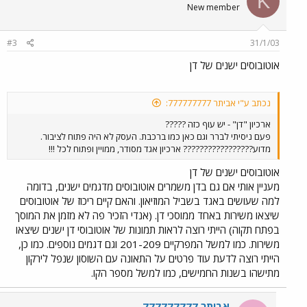
K
New member
#3
31/1/03
אוטובוסים ישנים של דן
נכתב ע"י אביתר 777777777:
ארכיון "דן" - יש עוף כזה ?????
פעם ניסיתי לברר וגם כאן כמו ברכבת. העסק לא היה פתוח לציבור.
מדוע????????????????? ארכיון אגד מסודר, ממויין ופתוח לכל !!!
אוטובוסים ישנים של דן
מעניין אותי אם גם בדן משמרים אוטובוסים מדגמים ישנים, בדומה
למה שעושים באגד בשביל המוזיאון. והאם קיים ריכוז של אוטובוסים
שיצאו משירות באחד ממוסכי דן. (אנדי הזכיר פה לא מזמן את המוסך
בפתח תקוה) הייתי רוצה לראות תמונות של אוטובוסי דן ישנים שיצאו
משירות. כמו למשל המפרקיים 201-209 וגם דגמים נוספים. כמו כן,
הייתי רוצה לדעת עוד פרטים על התאונה עם השוסון שנפל לירקון
מתישהו בשנות החמישים, כמו למשל מספר הקו.
אביתר 777777777