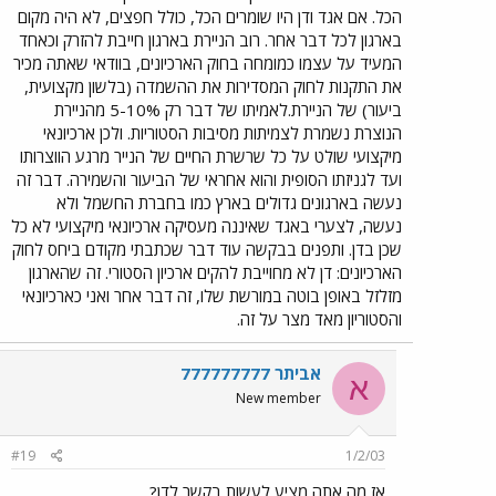
הכל. אם אגד ודן היו שומרים הכל, כולל חפצים, לא היה מקום
בארגון לכל דבר אחר. רוב הניירת בארגון חייבת להזרק וכאחד
המעיד על עצמו כמומחה בחוק הארכיונים, בוודאי שאתה מכיר
את התקנות לחוק המסדירות את ההשמדה (בלשון מקצועית,
ביעור) של הניירת.לאמיתו של דבר רק 5-10% מהניירת
הנוצרת נשמרת לצמיתות מסיבות הסטוריות. ולכן ארכיונאי
מיקצועי שולט על כל שרשרת החיים של הנייר מרגע הווצרותו
ועד לגניזתו הסופית והוא אחראי של הביעור והשמירה. דבר זה
נעשה בארגונים גדולים בארץ כמו בחברת החשמל ולא
נעשה, לצערי באגד שאיננה מעסיקה ארכיונאי מיקצועי לא כל
שכן בדן. ותפנים בבקשה עוד דבר שכתבתי מקודם ביחס לחוק
הארכיונים: דן לא מחוייבת להקים ארכיון הסטורי. זה שהארגון
מזלזל באופן בוטה במורשת שלו, זה דבר אחר ואני כארכיונאי
והסטוריון מאד מצר על זה.
אביתר 777777777
א
New member
#19
1/2/03
אז מה אתה מציע לעשות בקשר לדן?