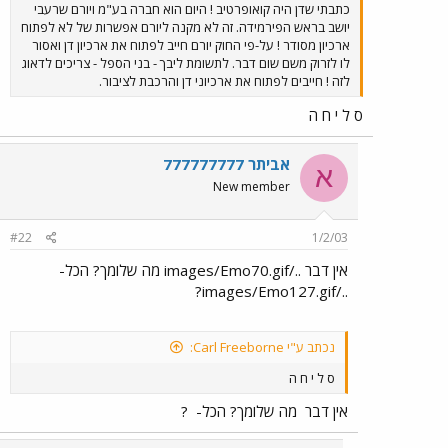
כתבתי שדן היה קואופרטיב ! היום הוא חברה בע"מ ויורם שרעבי
יושב בראש הפירמידה. זה לא מקנה ליורם אפשרות של לא לפתוח
ארכיון מסודר ! על-פי החוק יורם חייב לפתוח את ארכיון דן ואסור
לו לזרוק משם שום דבר. לתשומת ליבך - בני הספל - צריכים לדאוג
לזה ! חייבים לפתוח את ארכיוני דן והרכבת לציבור.
ס ל י ח ה
אביתר 777777777
א
New member
#22
1/2/03
אין דבר ../images/Emo70.gif מה שלומך? הכל-
../images/Emo127.gif?
נכתב ע"י Carl Freeborne:
ס ל י ח ה
אין דבר
מה שלומך? הכל-
?