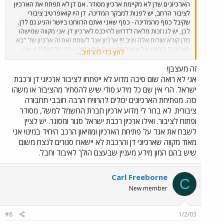
הארכיונים שדן לא מקיימת ארכיון מסודר. אם דן לא תפתח את הארכיון
לציבור הרחב, יש לפנות למבקר המדינה. דן היו קואופרטיב ציבורי
שקיבל כסף מהמדינה - כסף שאני ואתם הרווחנו ביושר והגיע גם לדן.
לכן, יש לנו זכות מלאה לדרוש להיכנס לארכיון דן. אני מקווה שמישהו
מדן קורא שורות אלה ויגיב !!! ארכיון אגד לעומת זאת זה ארכיון של "בא
מאהבה" בזכותו של איש המקצוע היחיד במינו - דני גולדשמידט. אנו
לחץ כדי להרחיב...
מבקשים תגובה מדן אבל כמו שאני מכיר אותם, המשיח יבוא קודם !
רבותיי אני מבקש תגובות והרבה ! מגיע לנו שיפתחו בפנינו את ארכיון דן
זה מעצבן!
ואת ארכיון הרכבת. גוד-שבס ! אביתר האפיקויירס (הציגויינר שלכם
אני לא רואה שום סיבה מדוע לא ייפתחו לציבור ארכיוני דן ורכבת
באו"ם).
ישראל. הרי אין שם כל מידע סודי שיש להסתיר מהציבור או משהו
כזה. מפתיחת הארכיונים יכולים להרוויח הרבה חובבי תחבורה
ציבורית. לא ברור לי מדוע ארכיון חברת החשמל למשל, מסודר
ופתוח לציבור. ואילו ארכיון רכבת ישראל סגור ומסוגר. יש לציין
לשבח את אגד על פתיחת הארכיון ומוזיאון הרכב היחיד במינו! אני
מאוד מקווה שארכיוני דן והרכבת לא יישארו סגורים לנצח משום
שיש בהם המון מידע מעניין שבעצם הולך לאיבוד וחבל.
Carl Freeborne
C
New member
#8
1/2/03