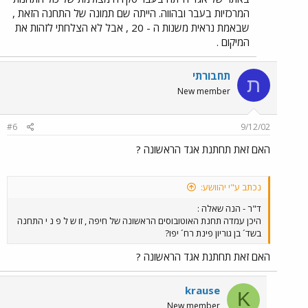
המרכזיות בעבר ובהווה. הייתה שם תמונה של התחנה הזאת ,
שבאמת נראית משנות ה - 20 , אבל לא הצלחתי לזהות את
המיקום .
תחבורתי
ת
New member
#6
9/12/02
האם זאת תחתנת אגד הראשונה ?
נכתב ע"י יהוושע:
ד"ר - הנה שאלה :
היכן עמדה תחנת האוטובוסים הראשונה של חיפה , זו ש ל פ נ י התחנה
בשד´ בן גוריון פינת רח´ יפו?
האם זאת תחתנת אגד הראשונה ?
krause
K
New member