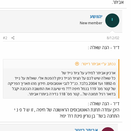
אביתר.
יהוושע
י
New member
#2
8/12/02
ד"ר - הנה שאלה :
נכתב ע"י אביתר רייטר:
ארכיון אביתר למידע על ציוד נייד של
כל שאלה שיש לכם על הציוד הנייד ניתן להפנות אלי. שאלות על נייד
מ-1892 ועד 2004 בלבד. כנ"ל לגבי אוטובוסים. חידון: מהו תאריך הפריקה
של קטר מס´ 119 בנמל חיפה ??? מי שיענה את התשובה הנכונה יקבל
בדואר רגיל תמונה של... קטר מס´ 118 נדירה ביותר! אביתר.
ד"ר - הנה שאלה :
היכן עמדה תחנת האוטובוסים הראשונה של חיפה , זו ש ל פ נ י
התחנה בשד´ בן גוריון פינת רח´ יפו?
אביתר רייטר