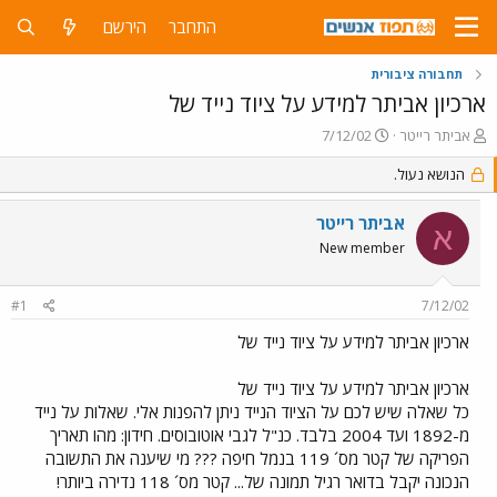
התחבר
הירשם
תחבורה ציבורית
ארכיון אביתר למידע על ציוד נייד של
פ
פ
אביתר רייטר
7/12/02
ו
ו
ת
הנושא נעול.
ר
ח
ס
ה
ם
אביתר רייטר
א
נ
ב
New member
ו
ת
ש
א
א
ר
#1
7/12/02
י
ך
ארכיון אביתר למידע על ציוד נייד של
ארכיון אביתר למידע על ציוד נייד של
כל שאלה שיש לכם על הציוד הנייד ניתן להפנות אלי. שאלות על נייד
מ-1892 ועד 2004 בלבד. כנ"ל לגבי אוטובוסים. חידון: מהו תאריך
הפריקה של קטר מס´ 119 בנמל חיפה ??? מי שיענה את התשובה
הנכונה יקבל בדואר רגיל תמונה של... קטר מס´ 118 נדירה ביותר!