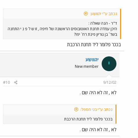
נכתב ע"י יהוושע:
ד"ר - הנה שאלה :
היכן עמדה תחנת האוטובוסים הראשונה של חיפה , זו ש ל פ נ י התחנה
בשד´ בן גוריון פינת רח´ יפו?
בככר פלומר ליד תחנת הרכבת
יהוושע
י
New member
#10
9/12/02
לא , זה לא היה שם .
נכתב ע"י בני הספל:
בככר פלומר ליד תחנת הרכבת
לא , זה לא היה שם .