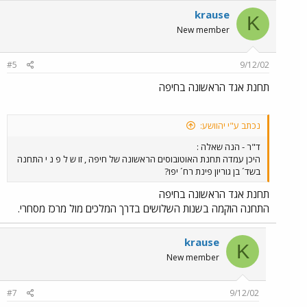
krause
K
New member
#5
9/12/02
תחנת אגד הראשונה בחיפה
נכתב ע"י יהוושע:
ד"ר - הנה שאלה :
היכן עמדה תחנת האוטובוסים הראשונה של חיפה , זו ש ל פ נ י התחנה
בשד´ בן גוריון פינת רח´ יפו?
תחנת אגד הראשונה בחיפה
התחנה הוקמה בשנות השלושים בדרך המלכים מול מרכז מסחרי.
krause
K
New member
#7
9/12/02