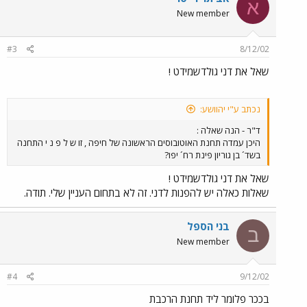
א
New member
#3
8/12/02
שאל את דני גולדשמידט !
נכתב ע"י יהוושע:
ד"ר - הנה שאלה :
היכן עמדה תחנת האוטובוסים הראשונה של חיפה , זו ש ל פ נ י התחנה
בשד´ בן גוריון פינת רח´ יפו?
שאל את דני גולדשמידט !
שאלות כאלה יש להפנות לדני. זה לא בתחום העניין שלי. תודה.
בני הספל
ב
New member
#4
9/12/02
בככר פלומר ליד תחנת הרכבת