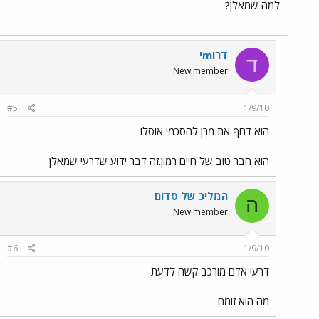
למה שמאלן?
דרוmי
ד
New member
#5
1/9/10
הוא דחף את מרן להסכמי אוסלו
הוא חבר טוב של חיים רמון.זה דבר ידוע שדרעי שמאלן
המליכ של סדום
ה
New member
#6
1/9/10
דרעי אדם מורכב קשה לדעת
מה הוא זומם