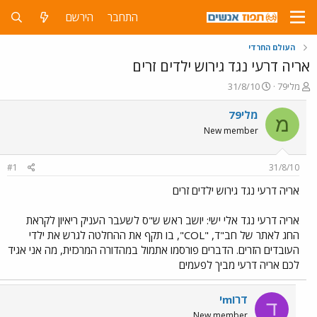
התחבר
הירשם
העולם החרדי
אריה דרעי נגד גירוש ילדים זרים
פ
פ
מלי79
31/8/10
ו
ו
ת
ר
מלי79
מ
ח
ס
New member
ה
ם
נ
ב
ו
ת
#1
31/8/10
ש
א
א
ר
אריה דרעי נגד גירוש ילדים זרים
י
ך
אריה דרעי נגד אלי ישי: יושב ראש ש"ס לשעבר העניק ריאיון לקראת
החג לאתר של חב"ד, "COL", בו תקף את ההחלטה לגרש את ילדי
העובדים הזרים. הדברים פורסמו אתמול במהדורה המרכזית, מה אני אגיד
לכם אריה דרעי מביך לפעמים
דרוmי
ד
New member