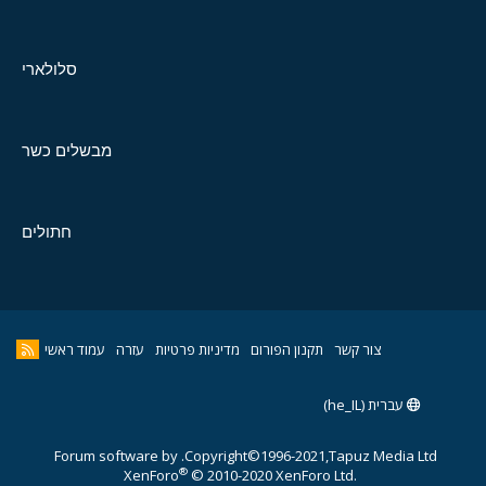
סלולארי
מבשלים כשר
חתולים
צור קשר
תקנון הפורום
מדיניות פרטיות
עזרה
עמוד ראשי
עברית (he_IL)
Forum software by
Copyright©1996-2021,Tapuz Media Ltd.
®
XenForo
© 2010-2020 XenForo Ltd.