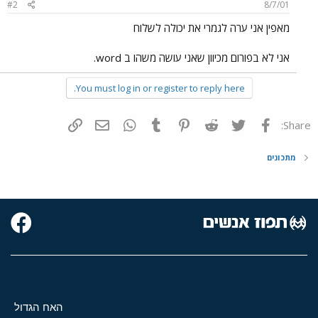
#2
8/7/01
מאפין אני ערה לגמרי את יכולה לשלוח
אני לא בפורום מכיוון שאני עושה משהו ב word.
You must log in or register to reply here.
פייסבוק
Twitter
Reddit
Pinterest
Tumblr
WhatsApp
דואר אלקטרוני
הוסף קישור
Share:
מתכונים
האח הגדול