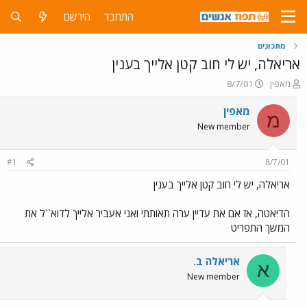
התחבר
הירשם
מתכונים
אריאלה, יש לי חוב קטן אלייך בענין
פ
פ
מאפין
8/7/01
ו
ו
ת
ר
מאפין
מ
ח
ס
New member
ה
ם
נ
ב
ו
ת
#1
8/7/01
ש
א
א
ר
אריאלה, יש לי חוב קטן אלייך בענין
י
ך
הדיאטה, אז אם את עדיין ערה תאותתי ואני אעביר אלייך לדוא``ל את
המשך התפריט
אריאלה ב.
א
New member