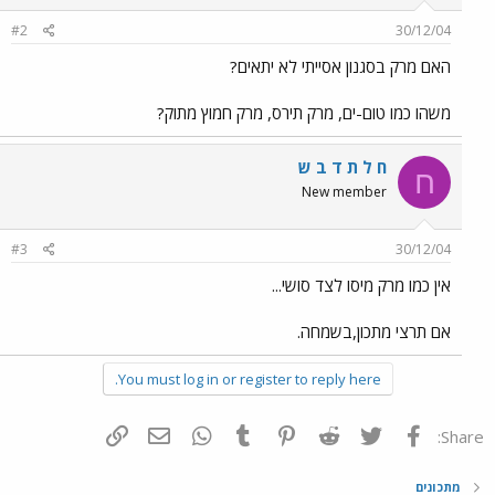
#2
30/12/04
האם מרק בסגנון אסייתי לא יתאים?
משהו כמו טום-ים, מרק תירס, מרק חמוץ מתוק?
ח ל ת ד ב ש
ח
New member
#3
30/12/04
אין כמו מרק מיסו לצד סושי...
אם תרצי מתכון,בשמחה.
You must log in or register to reply here.
פייסבוק
Twitter
Reddit
Pinterest
Tumblr
WhatsApp
דואר אלקטרוני
הוסף קישור
Share:
מתכונים