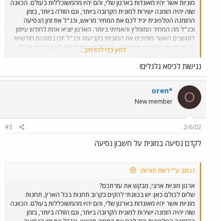
מוניות אשר יהיו מאוגדות בארגון שלי, והם יהיו מהמשוכללות בעולם. הכוונה
שזה יהיה הזמנה ישירות למונית הקרובה ביותר, וגם הזולה ביותר, בזמן
ההזמנה הטלפונית יגיד לכם את המחיר מראש, וכנ"ל את זמן הנסיעה
וכנ"ל מה המחיר המומלץ והאמיתי ביותר. הארגון יוציא אחת לחודש עיתון
לתושבים האשר מזמינים את המוניות בקביעות וכנ"ל יזכו במתנות חודשיות
על הנסיעות שהזמינו מהחברה. אני מבקש מהגולשים האם הרעיון הנ"ל
לחץ כדי להרחיב...
יעבוד על אזרחי המדינה אשר נוסעים במוניות. ומה לדעתכם צריך הארגון
לפרסם ברדיו כדי לקדם שיסעו במוניות מאשר באוטובוסים הציבוריים
נגישות לכיסא גלגלים!
לנוסע במוניות, וכנ"ל להגיד שבמונית זול יותר מאשר באוטובוס והחשוב
המגיע מהר יותר ועד המקום. מחכה לתגובות מכם וכן לקבל יעוץ מה צריך
oren*
לתקן ומה הייתם רוצים מהמוניות שייתנו לכם. וכנ"ל מארגון בכבוד רב אלי
O
New member
#3
2/6/02
לקדם נסיעה במונית על חשבון נסיעה
נכתב ע"י רשת מוניות:
ארגון מוניות ארצי, מבקש את עזרתכם?
שלום לכולם כאן: יש בכוונתי להקים בקרוב תחנות בכל הארץ, תחנות
מוניות אשר יהיו מאוגדות בארגון שלי, והם יהיו מהמשוכללות בעולם. הכוונה
שזה יהיה הזמנה ישירות למונית הקרובה ביותר, וגם הזולה ביותר, בזמן