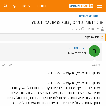
התחבר
הירשם
תחבורה ציבורית
ארגון מוניות ארצי, מבקש את עזרתכם?
פ
פ
רשת מוניות
2/6/02
ו
ו
ת
הנושא נעול.
ר
ח
ס
ה
ם
רשת מוניות
ר
נ
ב
New member
ו
ת
ש
א
א
ר
#1
2/6/02
י
ך
ארגון מוניות ארצי, מבקש את עזרתכם?
ארגון מוניות ארצי, מבקש את עזרתכם?
שלום לכולם כאן: יש בכוונתי להקים בקרוב תחנות בכל הארץ, תחנות
מוניות אשר יהיו מאוגדות בארגון שלי, והם יהיו מהמשוכללות בעולם.
הכוונה שזה יהיה הזמנה ישירות למונית הקרובה ביותר, וגם הזולה ביותר,
בזמן ההזמנה הטלפונית יגיד לכם את המחיר מראש, וכנ"ל את זמן