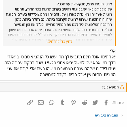
ארגון מוניות ארצי, מבקש את עזרתכם?
שלום לכולם כאן: יש בכוונתי להקים בקרוב תחנות בכל הארץ, תחנות
מוניות אשר יהיו מאוגדות בארגון שלי, והם יהיו מהמשוכללות בעולם. הכוונה
שזה יהיה הזמנה ישירות למונית הקרובה ביותר, וגם הזולה ביותר, בזמן
ההזמנה הטלפונית יגיד לכם את המחיר מראש, וכנ"ל את זמן הנסיעה
וכנ"ל מה המחיר המומלץ והאמיתי ביותר. הארגון יוציא אחת לחודש עיתון
לתושבים האשר מזמינים את המוניות בקביעות וכנ"ל יזכו במתנות חודשיות
על הנסיעות שהזמינו מהחברה. אני מבקש מהגולשים האם הרעיון הנ"ל
לחץ כדי להרחיב...
יעבוד על אזרחי המדינה אשר נוסעים במוניות. ומה לדעתכם צריך הארגון
לפרסם ברדיו כדי לקדם שיסעו במוניות מאשר באוטובוסים הציבוריים
אלי
לנוסע במוניות, וכנ"ל להגיד שבמונית זול יותר מאשר באוטובוס והחשוב
יא חתיכת אוכל חינם תתביש לך מה יעשו כל הנהגי אוטבוס
ב"אגד"
המגיע מהר יותר ועד המקום. מחכה לתגובות מכם וכן לקבל יעוץ מה צריך
ו"דן" כמו אבא שלי למשל יבאו אחרי 15-20 שנה במקום עבודה הזה
לתקן ומה הייתם רוצים מהמוניות שייתנו לכם. וכנ"ל מארגון בכבוד רב אלי
ויגידו לילדים שלהם אנחנו מצטערים מישהו בשם אלי
קידם את עניין
המוניות ומהיום אין אוכל בבית
נקודה למחשבה
הנושא נעול.
פייסבוק
Twitter
Reddit
Pinterest
Tumblr
WhatsApp
דואר אלקטרוני
הוסף קישור
Share:
תחבורה ציבורית