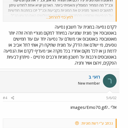
ההזמנה הטלפונית יגיד לכם את המחיר מראש, וכנ"ל את זמן הנסיעה
וכנ"ל מה המחיר המומלץ והאמיתי ביותר. הארגון יוציא אחת לחודש עיתון
לתושבים האשר מזמינים את המוניות בקביעות וכנ"ל יזכו במתנות חודשיות
על הנסיעות שהזמינו מהחברה. אני מבקש מהגולשים האם הרעיון הנ"ל
לחץ כדי להרחיב...
יעבוד על אזרחי המדינה אשר נוסעים במוניות. ומה לדעתכם צריך הארגון
לפרסם ברדיו כדי לקדם שיסעו במוניות מאשר באוטובוסים הציבוריים
לקדם נסיעה במונית על חשבון נסיעה
לנוסע במוניות, וכנ"ל להגיד שבמונית זול יותר מאשר באוטובוס והחשוב
באוטובוס? איך מונית שמגיעה במיוחד למקום מגוריי תהיה זולה יותר
המגיע מהר יותר ועד המקום. מחכה לתגובות מכם וכן לקבל יעוץ מה צריך
מאוטובוס? באוטובוס אני משלם על נסיעה יחד עם עוד חמישים
לתקן ומה הייתם רוצים מהמוניות שייתנו לכם. וכנ"ל מארגון בכבוד רב אלי
נוסעים, מי ישלם את הדלק על מונית שתיקח רק אותי לתל אביב או
לרמת גן או לכל מקום אחר? בכל מקרה אני מעדיף לקדם את הנסיעה
באוטובוסים ורכבות על חשבון מוניות ורכבים פרטיים - פיתרון לבעיות
הפקקים, זיהום אוויר וחניה.
רועי ב
ר
New member
#4
5/6/02
אלי ../images/Emo70.gif
נכתב ע"י רשת מוניות: