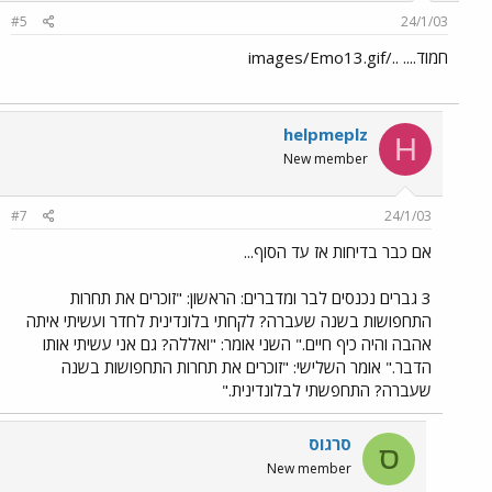
#5
24/1/03
חמוד.... ../images/Emo13.gif
helpmeplz
H
New member
#7
24/1/03
אם כבר בדיחות אז עד הסוף...
3 גברים נכנסים לבר ומדברים: הראשון: "זוכרים את תחרות
התחפושות בשנה שעברה? לקחתי בלונדינית לחדר ועשיתי איתה
אהבה והיה כיף חיים." השני אומר: "ואללה? גם אני עשיתי אותו
הדבר." אומר השלישי: "זוכרים את תחרות התחפושות בשנה
שעברה? התחפשתי לבלונדינית."
סרגוס
ס
New member