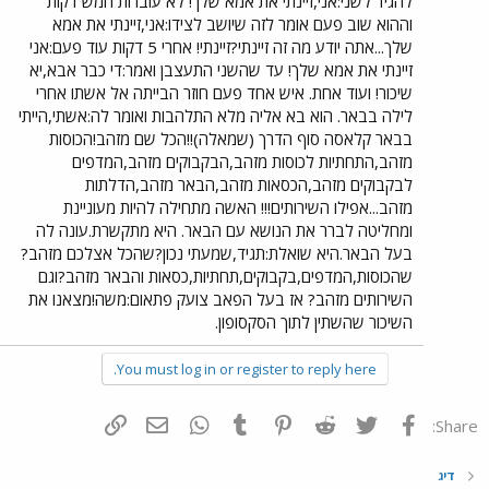
להגיד לשני:אני,זיינתי את אמא שלך! לא עוברות חמש דקות
וההוא שוב פעם אומר לזה שיושב לצידו:אני,זיינתי את אמא
שלך...אתה יודע מה זה זיינתי?זיינתי! אחרי 5 דקות עוד פעם:אני
זיינתי את אמא שלך! עד שהשני התעצבן ואמר:די כבר אבא,יא
שיכור! ועוד אחת. איש אחד פעם חוזר הבייתה אל אשתו אחרי
לילה בבאר. הוא בא אליה מלא התלהבות ואומר לה:אשתי,הייתי
בבאר קלאסה סוף הדרך (שמאלה)!!הכל שם מזהב!הכוסות
מזהב,התחתיות לכוסות מזהב,הבקבוקים מזהב,המדפים
לבקבוקים מזהב,הכסאות מזהב,הבאר מזהב,הדלתות
מזהב...אפילו השירותים!!! האשה מתחילה להיות מעוניינת
ומחליטה לברר את הנושא עם הבאר. היא מתקשרת.עונה לה
בעל הבאר.היא שואלת:תגיד,שמעתי נכון?שהכל אצלכם מזהב?
שהכוסות,המדפים,בקבוקים,תחתיות,כסאות והבאר מזהב?וגם
השירותים מזהב? אז בעל הפאב צועק פתאום:משה!מצאנו את
השיכור שהשתין לתוך הסקסופון.
You must log in or register to reply here.
פייסבוק
Twitter
Reddit
Pinterest
Tumblr
WhatsApp
דואר אלקטרוני
הוסף קישור
Share:
דיג