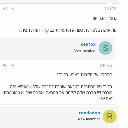
#4
24/1/03
נחמד והנה עוד
מה עושה בלונדינית כשהיא מתעוררת בבוקר - חוזרת הביתה
seafox
S
New member
#6
24/1/03
התחלנו על סדיחות בצבע בלונד?
בלונדינית מסתכלת במראה ואומרת לחברה שלה:שיאו!היא מזה
מוכרת לי! חברה שלה לוקחת את המראה ואומרת:שיה יא מטומטמת!
זאת אני!
rondadon
R
New member