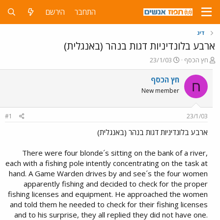
התחבר
הירשם
דיג
ארבע בלונדיניות דגות בנהר (באנגלית)
פ
פ
חץ הכסף
23/1/03
ו
ו
ת
ר
חץ הכסף
ח
ח
ס
New member
ה
ם
נ
ב
ו
ת
#1
23/1/03
ש
א
א
ר
ארבע בלונדיניות דגות בנהר (באנגלית)
י
ך
There were four blonde´s sitting on the bank of a river,
each with a fishing pole intently concentrating on the task at
hand. A Game Warden drives by and see´s the four women
apparently fishing and decided to check for the proper
fishing licenses and equipment. He approached the women
and told them he needed to check for their fishing licenses
and to his surprise, they all replied they did not have one.