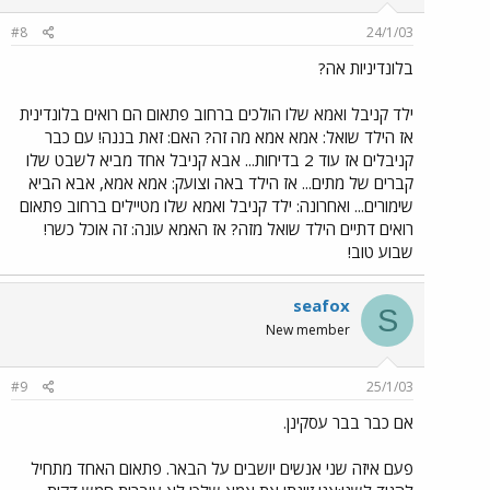
#8
24/1/03
בלונדיניות אה?
ילד קניבל ואמא שלו הולכים ברחוב פתאום הם רואים בלונדינית
אז הילד שואל: אמא אמא מה זה? האם: זאת בננה! עם כבר
קניבלים אז עוד 2 בדיחות... אבא קניבל אחד מביא לשבט שלו
קברים של מתים... אז הילד באה וצועק: אמא אמא, אבא הביא
שימורים... ואחרונה: ילד קניבל ואמא שלו מטיילים ברחוב פתאום
רואים דתיים הילד שואל מזה? אז האמא עונה: זה אוכל כשר!
שבוע טוב!
seafox
S
New member
#9
25/1/03
אם כבר בבר עסקינן.
פעם איזה שני אנשים יושבים על הבאר. פתאום האחד מתחיל