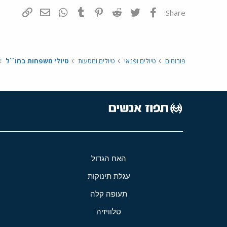
פייסבוק
Twitter
Reddit
Pinterest
Tumblr
WhatsApp
דואר אלקטרונ
הוסף קי
Share:
פורומים
טיולים ופנאי
טיולים ומסעות
טיולי משפחות בחו``ל
האח הגדול
עגלת תינוקות
תעופה קלה
טלוויזיה