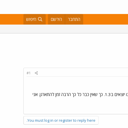
התחבר
הירשם
חיפוש
#1
בטיול משפחתי בהונגריה, מסלולים עם ילדים בני 10-19 על השכרת רכב ל10 איש, ועל כרטיסים מוזלים וכו'. אנחנו יוצאים ב1.3. כך שאין כבר כל כך הרבה זמן להתארגן. אני
You must log in or register to reply here.