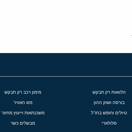
י
שור
הלוואות רק תבקש
מימון רכב רק תבקש
בורסה ושוק ההון
מזג האוויר
טיולים וחופש בחו"ל
משכנתאות וייעוץ מחזור
סלולארי
מבשלים כשר