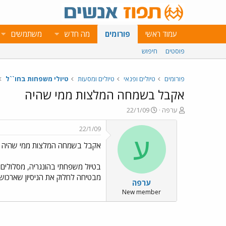
עמוד ראשי
פורומים
מה חדש
משתמשים
פוסטים
חיפוש
פורומים
טיולים ופנאי
טיולים ומסעות
טיולי משפחות בחו``ל
אקבל בשמחה המלצות ממי שהיה
פ
פ
ערפה
22/1/09
ו
ו
ת
ר
22/1/09
ח
ס
ע
אקבל בשמחה המלצות ממי שהיה
ה
ם
נ
ב
ו
ת
ש
א
מבטיחה לחלוק את הניסיון שארכוש 
ערפה
א
ר
י
New member
ך