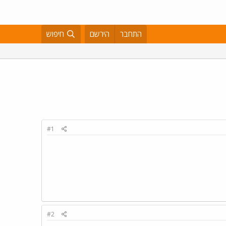
התחבר
הירשם
חיפוש
#1
#2