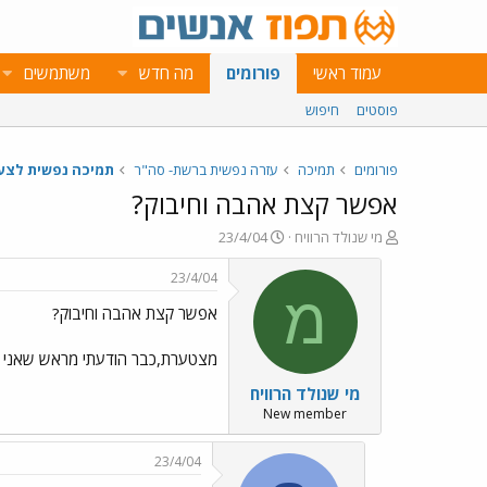
עמוד ראשי
פורומים
מה חדש
משתמשים
פוסטים
חיפוש
פורומים
תמיכה
עזרה נפשית ברשת- סה"ר
תמיכה נפשית לצע
אפשר קצת אהבה וחיבוק?
פ
פ
מי שנולד הרוויח
23/4/04
ו
ו
ת
ר
23/4/04
ח
ס
מ
אפשר קצת אהבה וחיבוק?
ה
ם
נ
ב
ו
ת
מצטערת,כבר הודעתי מראש שאני בן
ש
א
מי שנולד הרוויח
א
ר
י
New member
ך
23/4/04