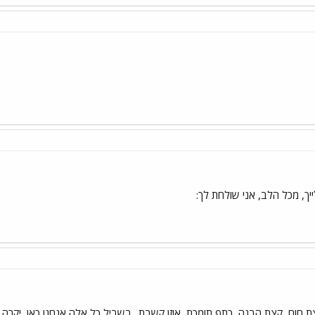
יך, מכל הלב, אני שולחת לך:
חום, קצת הבנה, כתף תומכת, אוזן קשבת.. בשביל כל אלה אנחנו כאן, יקרה. שו