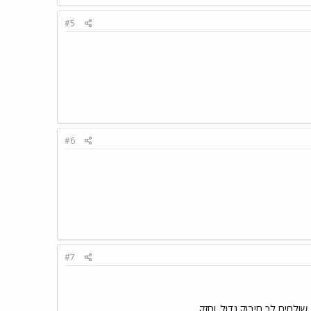
#5
#6
#7
לחים לך חיבוק גדול..וחזק.