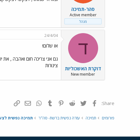
סהר-תמיכה
Active member
מנהל
24/4/04
ד
או שלום!
גם אני צריכה חום ואהבה , את יו
צינורות
דוקרת האשכוליות
New member
פייסבוק
Twitter
Reddit
Pinterest
Tumblr
WhatsApp
דואר אלקטרונ
הוסף קי
Share:
פורומים
תמיכה
עזרה נפשית ברשת- סה"ר
תמיכה נפשית לצע