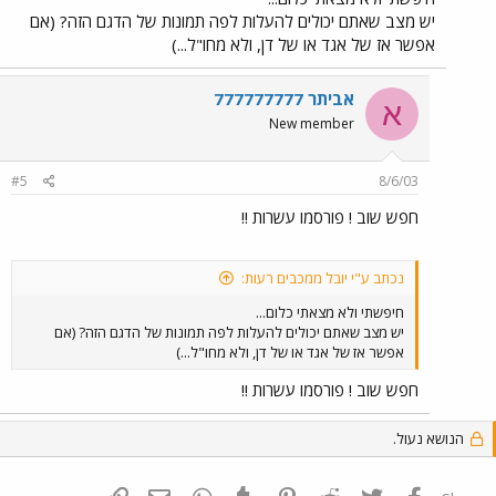
יש מצב שאתם יכולים להעלות לפה תמונות של הדגם הזה? (אם
אפשר אז של אגד או של דן, ולא מחו"ל...)
אביתר 777777777
א
New member
#5
8/6/03
חפש שוב ! פורסמו עשרות !!
נכתב ע"י יובל ממכבים רעות:
חיפשתי ולא מצאתי כלום...
יש מצב שאתם יכולים להעלות לפה תמונות של הדגם הזה? (אם
אפשר אז של אגד או של דן, ולא מחו"ל...)
חפש שוב ! פורסמו עשרות !!
הנושא נעול.
פייסבוק
Twitter
Reddit
Pinterest
Tumblr
WhatsApp
דואר אלקטרוני
הוסף קישור