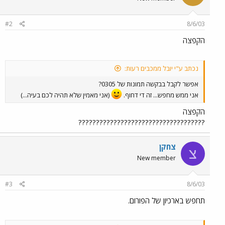
#2
8/6/03
הקפצה
נכתב ע"י יובל ממכבים רעות:
אפשר לקבל בבקשה תמונות של 0305?
אני ממש מחפש... זה די דחוף.
(אני מאמין שלא תהיה לכם בעיה...)
הקפצה
????????????????????????????????????
צחקן
צ
New member
#3
8/6/03
תחפש בארכיון של הפורום.