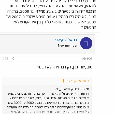
ממלחה לכל חלקי העיר ירושלים. עם גמר הכפלת הקטע
לוד-נען, שצפוי תוך כשנה עד שנה וחצי, להגדיל את תדירות
הרכבת לירושלים לפעמיים בשעה. ממילא עד 2009, במקרה
הטוב, לא יהיה הקו המהיר A1. מה מפריע שהחל מ-2007 ועד
2009 יהיו שתי רכבות בשעה לכל כוון בין עיר הקודש לעיר
החטאים ?
דניאל ליקארי
ד
New member
#22
16/4/05
טוב ,יפה ונכון, רק דבר אחד לא הבנתי
נכתב ע"י קובי לו:
מי אמר שזה קו ת"א - י_ם ?
זה יותר קו ירושלים-ת"א מאשר ההיפך. בנוסף זה גם קו בית-שמש -
ירושלים. בינתיים משבוע שלם של פעילות, ולא בחוה"ם פסח או
בחופש הגדול, הנתונים מפתיעים לטובה. כ-2000 עד 3000 איש,
ביום! מסכים איתך שהמחיר יקר מדי, למרות ההורדה המשמעותית
של 5 ש"ח בקטע בין ת"א לבית-שמש. מתנגד למינהור ולשינוי