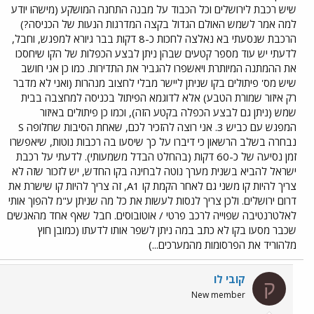
שיש רכבת לירושלים וכל הכבוד על מבנה התחנה המושקע (מישהו יודע
למה אמר לשמש האולם הגדול בקצה המדרגות הנעות של הכניסה?)
הרכבת שנסעתי בא נאלצה לחכות כ-8 דקות בבר גיורא למפגש, וחבל,
לדעתי יש עוד מספר קטעים שבהן ניתן לבצע הכפלות של הקו שיחסכו
את ההמתנה המיותרת ויאשפרו להגביר את התדירות. כמו כן אני חושב
שיש מס' פיתולים בקו שניתן ליישר מבלי לחצוב מנהרות (ואני לא מדבר
רק איזור שמורת הטבע) אלא לדוגמא הפיתול בכניסה למחצבה בבית
שמש (ניתן גם לבצע הכפלה בקטע הזה), וכמו כן פיתולים באיזור
המפגש עם כביש 3. אני רוצה להזכיר לכם, שאחת הסיבות שחלופה S
נבחרה בשלב הרשאון כי דיברו על כך שיסעו בה רכבות נוטות, שיאפשרו
זמן נסיעה של כ-60 דקות (בהחלט הבדל משמעותי). לדעתי על רכבת
ישראל להביא בשנית מערך נוטה לבחינה בקו החדש, יש לזכור שזה לא
צריך להיות קו משני גם לאחר הקמת קו A1, זה צריך להיות קו שישרת את
דרום ירושלים. ולכן צריך לנסות לעשות את כל מה שניתן ע"מ להפוך אותי
לאלטרנטיבה שפוייה לרכב פרטי / אוטובוסים. חבל שאף אחד מהאנשים
שכבר מסעו בקו לא כתב במה ניתן לשפר אותו לדעתו (כמובן חוץ
מלהוריד את הפרסומות מהמערכים...)
קובי לו
ק
New member