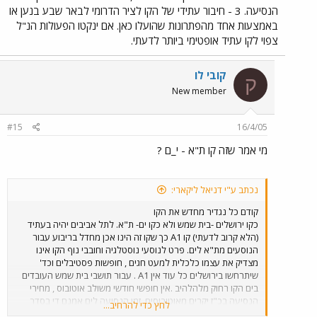
הנסיעה. 3 - חיבור עתידי של הקו לציר הדרומי לבאר שבע בנען או
באמצעות אחד מהפתרונות שהועלו כאן. אם ינקטו הפעולות הנ"ל
צפוי לקו עתיד אופטימי ביותר לדעתי.
קובי לו
ק
New member
#15
16/4/05
מי אמר שזה קו ת"א - י_ם ?
נכתב ע"י דניאל ליקארי:
קודם כל נגדיר מחדש את הקו
כקו ירושלים -בית שמש ולא כקו ים- ת"א. לתל אביבים יהיה בעתיד
(הלא קרוב לדעתי) קו A1 כך שקו זה הינו אכן מחדל בריבוע עבור
הנוסעים מת"א לים. פרט לנוסעי נוסטלגיה וחובבי נוף הקו אינו
מצדיק את עצמו כלכלית למעט חגים , חופשות פסטיבלים וכד'
שיתרחשו בירושלים כל עוד אין A1 . עבור תושבי בית שמש העובדים
בים הקו רחוק מלהלהיב .אין חופשי חודשי משולב אוטובוס , מחירי
הנסיעה בכ"ז יקרים מאוטובוסים. זמן הנסיעה לים אמנם די בסדר
לחץ כדי להרחיב...
אולם הצורך בקישור נוסף וארוך אל העיר ומוקדי התעסוקה שבה (הר