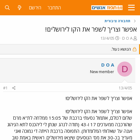
התחבר
הירשם
תחבורה ציבורית
אפשר וצריך לשפר את הקו לירושלים!
פ
פ
13/4/05
D O A
ו
ו
ת
ר
הנושא נעול.
ח
ס
ה
ם
D O A
נ
ב
D
ו
ת
New member
ש
א
א
ר
#1
13/4/05
י
ך
אפשר וצריך לשפר את הקו לירושלים!
אפשר וצריך לשפר את הקו לירושלים!
שלום לכולם, אתמול נסעתי ברכבת של 15:05 ממלחה לת"א מרכז
שהורכבה ממערכים 17 ו-43 (תודה לנהג שנתן לי ליהכנס לתא הניהוג
וענה על שאלותי המלומדות). התפוסה ברכבת הייתה די נמוכה ואני
מעריך בכ-30 את מס' הנוסעים שיצאו מירושלים. ראשית באמת טוב