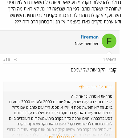
גדולה להכשלות הקו ? מדוע שאלתי את כל השאלות הללו? מפני
שחורה לי שאתה כותב 'לפי מה שנראה לי' וגו'. לא ראית מה הלך
השבוע, לא קבלת מהנהלת הרכבת סקרים לגבי תחזית השימוש
ולא ערכת סקרים כאלו בעצמך. אז מנין הבטחון הרב הזה ???
fireman
F
New member
#16
16/4/05
קובי....הקביעות של שניכם
נכתב ע"י קובי לו:
מה זאת אומרת 'נראה לי' ?
יש לך נתוני נסיעה בשבוע הזה? יותר מ-2000 ולעתים 3000 נוסעים
ביום. וזה לא חופשת פסח או יולי אוגוסט, הידועים כזמנים עם גידול
בכמות הנוסעים. האם ערכת סקר בקרב הירושלמים על נכונותם
לסע ברכבת ? האם ערכת סקר בקרב בית שמשניקים העובדים בי-ם
לגבי נכונותם להשתמש בקו ? האם קראת סקר שכזה (הן בקרב
ירושלמים והן בקרב בית-שמשניקים) ? האם אתה קורא עתידות וכדורי
בדולח ? האם יש לך מניות באגד ולכן תקוה גדולה להכשלות הקו ?
לחץ כדי להרחיב...