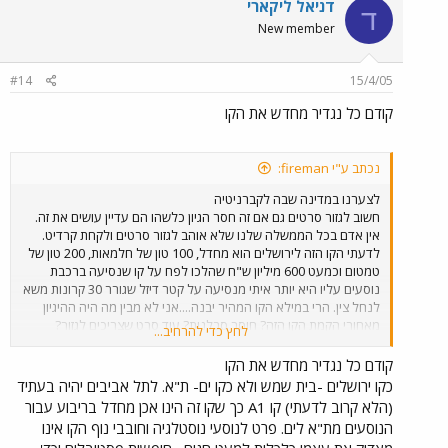
דניאל ליקארי
ד
New member
#14
15/4/05
קודם כל נגדיר מחדש את הקו
נכתב ע"י fireman:
לצערנו במדינה שבה לקברניטיה
חשוב לגזור סרטים גם אם זה חסר הגיון כלשהו הם עדיין עושים את זה.
אין אדם בכל הממשלה שלנו שלא אוהב לגזור סרטים ולקחת קרדיט.
לדעתי הקו הזה לירושלים הוא מחדל, 100 טון של חלמאות, 200 טון של
טמטום וכמעט 600 מיליון ש"ח שהלכו לפח על קו שנסיעה ברכבת
נוסעים עליו היא יותר איתי מנסיעה על קטר דיזל שגורר 30 קרונות משא
לנחל צין. הרי במילא הקו המהיר יבנה....אני לא מבין מה היה ההיגיון
מאחורי הקמת הקו הזה? חוסר סבלנות? עוד סרט שצריכים לגזור?
לחץ כדי להרחיב...
ירושלים הסתדרה שנים בלי הרכבת, עוד 4 שנים לא היו גורמות
לירושלים להתמוטט תחבורתית ולפי מה שאנחנו רואים הקו גם לא
קודם כל נגדיר מחדש את הקו
מספק רעיון תחבורתי יעיל. ואם כבר דיברנו על הקו נלך לקצה....תחנת
כקו ירושלים -בית שמש ולא כקו ים- ת"א. לתל אביבים יהיה בעתיד
מלחה, תחנה ענקית בלי שום פרופורציה ובלי שום הגיון, שפכו של כסף
(הלא קרוב לדעתי) קו A1 כך שקו זה הינו אכן מחדל בריבוע עבור
כמו זבל על מבנה מיותר שאין בו שום צורך, אולם נוסעים ענק כאילו
הנוסעים מת"א לים. פרט לנוסעי נוסטלגיה וחובבי נוף הקו אינו
שהולכים לעשות סו שימוש מאות אלפי נוסעים בשבוע, בתחנת תל אביב