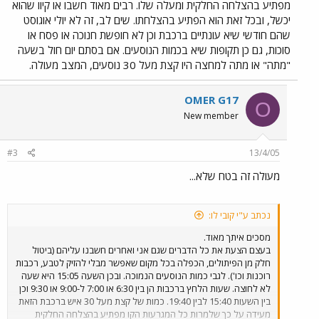
קו A1, זה צריך להיות קו שישרת את דרום ירושלים. ולכן צריך לנסות לעשות
מפתיע בהצלחה החלקית ומעלה שלו. רבים מאוד חשבו או קיוו שהוא
את כל מה שניתן ע"מ להפוך אותי לאלטרנטיבה שפוייה לרכב פרטי /
יכשל, ובכל זאת הוא הפתיע בהצלחתו. שים לב, זה לא יולי אוגוסט
אוטובוסים. חבל שאף אחד מהאנשים שכבר מסעו בקו לא כתב במה ניתן
שהם חודשי שיא עונתיים ברכבת וכן לא חופשת חנוכה או פסח או
לשפר אותו לדעתו (כמובן חוץ מלהוריד את הפרסומות מהמערכים...)
סוכות, גם כן תקופות שיא בכמות הנוסעים. אם בסתם יום חול בשעה
"מתה" או מתה למחצה היו קצת מעל 30 נוסעים, המצב מעולה.
OMER G17
O
New member
#3
13/4/05
מעולה זה בטח שלא...
נכתב ע"י קובי לו:
מסכים איתך מאוד.
בעצם הצעת את כל הדברים שגם אני ואחרים חשבנו עליהם (ביטול
חלק מן הפיתולים, הכפלה בכל מקום שאפשר מבלי להזיק לטבע, רכבות
רוכנות וכו'). לגבי כמות הנוסעים הנמוכה. ובכן השעה 15:05 היא שעה
לא לחוצה. שעות הלחץ ברכבות הן בין 6:30 או 7:00 ל-9:00 או 9:30 וכן
בין השעות 15:40 לבין 19:40. כמות של קצת מעל 30 איש ברכבת הזאת
מעידה על כך שלמרות כל המגרעות הקו מפתיע בהצלחה החלקית