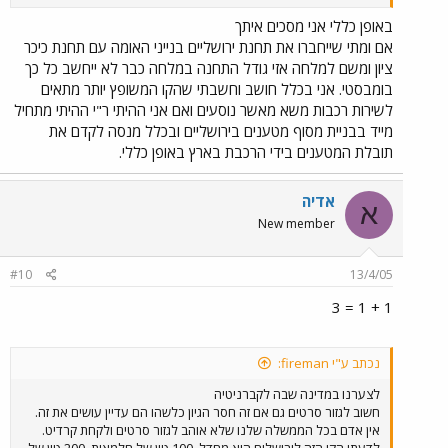
ירושלים הסתדרה שנים בלי הרכבת, עוד 4 שנים לא היו גורמות
לירושלים להתמוטט תחבורתית ולפי מה שאנחנו רואים הקו גם לא
באופן כללי אני מסכים איתך
מספק רעיון תחבורתי יעיל. ואם כבר דיברנו על הקו נלך לקצה....תחנת
אם ומתי שייחברו את תחנת ירושליים בנייני האומה עם תחנת כיכר
מלחה, תחנה ענקית בלי שום פרופורציה ובלי שום הגיון, שפכו של כסף
ציון ומשם למלחה אזי גודל התחנה במלחה כבר לא ייחשב כל כך
כמו זבל על מבנה מיותר שאין בו שום צורך, אולם נוסעים ענק כאילו
בומבסטי. אני בכלל חושב וחשבתי שהקו המשופץ יותר מתאים
שהולכים לעשות סו שימוש מאות אלפי נוסעים בשבוע, בתחנת תל אביב
לשירות רכבות משא מאשר נוסעים ואם אני ההיתי ר"י ההיתי מתחיל
מרכז שבה עוברים בשעה נוסעים שלא יעברו במלחה במשך שבוע אין
מייד בבניית מסוף מטענים בירושליים ובכלל מנסה לקדם את
אולם נוסעים בגודל כזה ואפילו לא קרוב לגודל הזה. איפה ההיגיון?
מבחינתי הקו הזה לירושלים עם כל האטרקציה שבפתיחתו הוא אחד
תובלת המטענים בידי הרכבת בארץ באופן כללי.
ממחדלי התחבורה הגדולים ביותר שידעה מדינת ישראל.
אדיה
א
New member
#10
13/4/05
1 + 1 = 3
נכתב ע"י fireman:
לצערנו במדינה שבה לקברניטיה
חשוב לגזור סרטים גם אם זה חסר הגיון כלשהו הם עדיין עושים את זה.
אין אדם בכל הממשלה שלנו שלא אוהב לגזור סרטים ולקחת קרדיט.
לדעתי הקו הזה לירושלים הוא מחדל, 100 טון של חלמאות, 200 טון של