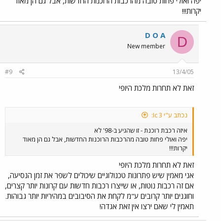
יפה ואולי פחות טובה מהרכבות הרוכנות החדשות, אבל גם הן מאוד
הטבע) אלא לדוגמא הפיתול בכניסה למחצבה בבית שמש (ניתן גם לבצע
יקרות!!!
הכפלה בקטע הזה), וכמו כן פיתולים באיזור המפגש עם כביש 3. אני רוצה
להזכיר לכם, שאחת הסיבות שחלופה S נבחרה בשלב הרשאון כי דיברו על
כך שיסעו בה רכבות נוטות, שיאפשרו זמן נסיעה של כ-60 דקות (בהחלט
D O A
D
הבדל משמעותי). לדעתי על רכבת ישראל להביא בשנית מערך נוטה
New member
לבחינה בקו החדש, יש לזכור שזה לא צריך להיות קו משני גם לאחר הקמת
קו A1, זה צריך להיות קו שישרת את דרום ירושלים. ולכן צריך לנסות לעשות
את כל מה שניתן ע"מ להפוך אותי לאלטרנטיבה שפוייה לרכב פרטי /
#9
13/4/05
אוטובוסים. חבל שאף אחד מהאנשים שכבר מסעו בקו לא כתב במה ניתן
לשפר אותו לדעתו (כמובן חוץ מלהוריד את הפרסומות מהמערכים...)
זאת לא תחרות מלכת היופי
נכתב ע"י Ic 3:
איזה רכבת רוכנת - זו שהגיע ב-98' לא
יפה ואולי פחות טובה מהרכבות הרוכנות החדשות, אבל גם הן מאוד
יקרות!!!
זאת לא תחרות מלכת היופי
אני מאמין שיש פתרונות טכנולוגיים שיכולים לשפר את זמן הנסיעה,
אם זה רכבות נוטות, או שייצרו רכבות חדשות עם קרונות יותר קצרים,
וחוגנים יותר קרובים ע"מ לקחת את הסיבובים במהיריות יותר גבוהות.
תאמין לי שאם ירצו אין זאת אגדה!