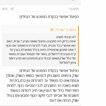
#25
16/4/05
הפיצול אפשרי בנקודת המפגש של הנחלים
נכתב ע"י קובי לו:
לא הבנתי משהו.
איפה בדיוק היה מתבצע הפיצול שאתה מציע ? שנית, האם
הוא אפשרי בכל טכנית, מבלי להרוס הרס מאסיבי את הנוף
? אתה מתכוון שהמסילה היתה בכלל מתפצלת בערך 10
ק"מ מערבית לירושלים, באזור של הקסטל ועוברת בתוואי
של נחל שורק (שאם הבנתי נכון מהמפה) הוא מגיע לאזור
צפון ירושלים?
הפיצול אפשרי בנקודת המפגש של הנחלים
שורק ורפאים. משם ניתן להמשיך בתוואי השורק שהולך
ונפתח ואינו כה מפותל עד למרגלות עין כרם,בית זית
מוצא בואכה הר החוצבים. לגבי הפגיעה בנוף, למרות
היותי חסיד גדול של העניין,אני חייב להודות בטעותי.
תשובתו של אביתר לגבי תיקוני הנוף המבוצעים בנחל
שורק הניחה את דעתי.