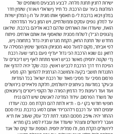
ישירות לחניון תחנת מלחה. לבצע מבצעים משותפים של
המלונות בעיר עם הרכבת. כל תייר (ישראלי ו/או זר) שיזמין חדר
במלון ויבוא ברכבת לי-ם תאסוף אותו מונית על ח-ן המלון ישירות
עד למלון. גופים עסקים וממשלתיים, ויש המון בעיר המדהימה
הזאת, שיעודדו את האורחים שלהם לבוא אליהם ברכבת. שידאגו
(הגופים הנ"ל) לשלוח מכונית שתאסוף את אותם אורחים. פיתוח
מחדש של תחנת החאן, הקמת מגרש חניה גדול בתחומה (יש,
לפי אביתר, מקום למעל 400 מכוניות) והמשך שיפוץ המסילה עד
לחאן. גם שונא הרכבת הכי גדול יעדיף פעם בחצי שעה רכבת
(די שקטה יחסית) מאשר כביש ראשי מתחת לאף (יש דיבורים על
הפיכת רח' דרך הרכבת לכביש ראשי). ככה שקל יהיה להדוף את
התנגדות תושבי בקעה והמושבה הגרמנית להמשך הקו. מסע
פרסום מסיבי עד מסיבי מאוד של רכבת ישראל בכל המדיות
ובעיקר במודעות בעיתונים ירושלמים, חלוקת פלאיירים בירושלים
ועוד ועוד רעיונות כיד הדמיון הפורה של הקופי רייטרים (רעיונאים)
של משרד הפרסום. עידוד המדינה לאנשים שיש להם נניח
חופשי חודשי בקו י-ם - ת"א ולתת להם הקלת מס. ככה יעודדו
יוממים לותר על רכבם ו"להכריח" אותם לסוע ברכבת. נניח סכום
ההחזר יהיה 25% מסכום המנוי. לתת לכל עסק שעוזב את ת"א
ועובר לירושלים ומצהיר שיעודד את עובדיו לסוע בקו מת"א
לירושלים הקלת מס, ולו סמלית יחסית. הוספת עוד קוים של אגד