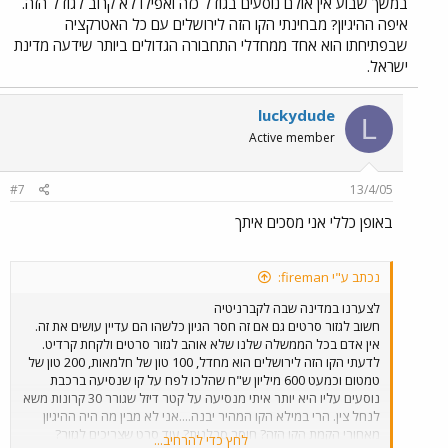
במשך שבוע אין אולם נוסעים בגודל כזה ואפילו לא קרוב לגודל הזה.
איפה ההיגיון? מבחינתי הקו הזה לירושלים עם כל האטרקציה
שבפתיחתו הוא אחד ממחדלי התחבורה הגדולים ביותר שידעה מדינת
ישראל.
luckydude
L
Active member
#7
13/4/05
באופן כללי אני מסכים איתך
נכתב ע"י fireman:
לצערנו במדינה שבה לקברניטיה
חשוב לגזור סרטים גם אם זה חסר הגיון כלשהו הם עדיין עושים את זה.
אין אדם בכל הממשלה שלנו שלא אוהב לגזור סרטים ולקחת קרדיט.
לדעתי הקו הזה לירושלים הוא מחדל, 100 טון של חלמאות, 200 טון של
טמטום וכמעט 600 מיליון ש"ח שהלכו לפח על קו שנסיעה ברכבת
נוסעים עליו היא יותר איתי מנסיעה על קטר דיזל שגורר 30 קרונות משא
לנחל צין. הרי במילא הקו המהיר יבנה....אני לא מבין מה היה ההיגיון
מאחורי הקמת הקו הזה? חוסר סבלנות? עוד סרט שצריכים לגזור?
לחץ כדי להרחיב...