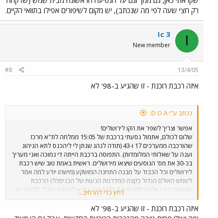
הכפלה בקטע הזה), וכמו כן פיתולים באיזור המפגש עם כביש 3. אני רוצה
רק חצי שעה לפי מה שנכתב), יש מקום לשיפורים אפילו בתוואי הקיים.
להזכיר לכם, שאחת הסיבות שחלופה S נבחרה בשלב הרשאון כי דיברו על
כך שיסעו בה רכבות נוטות, שיאפשרו זמן נסיעה של כ-60 דקות (בהחלט
הבדל משמעותי). לדעתי על רכבת ישראל להביא בשנית מערך נוטה
Ic 3
I
לבחינה בקו החדש, יש לזכור שזה לא צריך להיות קו משני גם לאחר הקמת
New member
קו A1, זה צריך להיות קו שישרת את דרום ירושלים. ולכן צריך לנסות לעשות
את כל מה שניתן ע"מ להפוך אותי לאלטרנטיבה שפוייה לרכב פרטי /
אוטובוסים. חבל שאף אחד מהאנשים שכבר מסעו בקו לא כתב במה ניתן
#8
13/4/05
לשפר אותו לדעתו (כמובן חוץ מלהוריד את הפרסומות מהמערכים...)
איזה רכבת רוכנת - זו שהגיע ב-98' לא
נכתב ע"י D O A:
אפשר וצריך לשפר את הקו לירושלים!
שלום לכולם, אתמול נסעתי ברכבת של 15:05 ממלחה לת"א מרכז
שהורכבה ממערכים 17 ו-43 (תודה לנהג שנתן לי ליהכנס לתא הניהוג
וענה על שאלותי המלומדות). התפוסה ברכבת הייתה די נמוכה ואני מעריך
בכ-30 את מס' הנוסעים שיצאו מירושלים. ראשית באמת טוב שיש רכבת
לירושלים וכל הכבוד על מבנה התחנה המושקע (מישהו יודע למה אמר
לשמש האולם הגדול בקצה המדרגות הנעות של הכניסה?) הרכבת
שנסעתי בא נאלצה לחכות כ-8 דקות בבר גיורא למפגש, וחבל, לדעתי יש
לחץ כדי להרחיב...
עוד מספר קטעים שבהן ניתן לבצע הכפלות של הקו שיחסכו את ההמתנה
המיותרת ויאשפרו להגביר את התדירות. כמו כן אני חושב שיש מס' פיתולים
איזה רכבת רוכנת - זו שהגיע ב-98' לא
בקו שניתן ליישר מבלי לחצוב מנהרות (ואני לא מדבר רק איזור שמורת