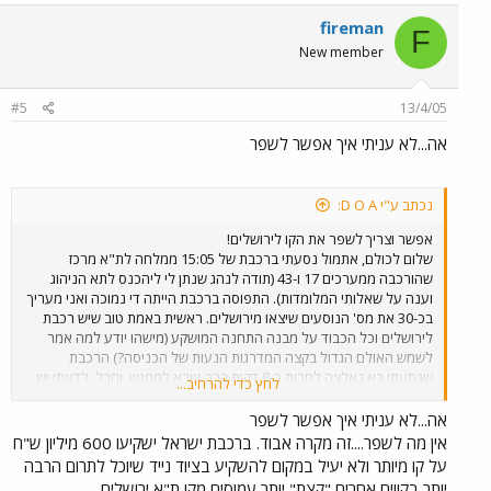
fireman
F
New member
#5
13/4/05
אה...לא עניתי איך אפשר לשפר
נכתב ע"י D O A:
אפשר וצריך לשפר את הקו לירושלים!
שלום לכולם, אתמול נסעתי ברכבת של 15:05 ממלחה לת"א מרכז
שהורכבה ממערכים 17 ו-43 (תודה לנהג שנתן לי ליהכנס לתא הניהוג
וענה על שאלותי המלומדות). התפוסה ברכבת הייתה די נמוכה ואני מעריך
בכ-30 את מס' הנוסעים שיצאו מירושלים. ראשית באמת טוב שיש רכבת
לירושלים וכל הכבוד על מבנה התחנה המושקע (מישהו יודע למה אמר
לשמש האולם הגדול בקצה המדרגות הנעות של הכניסה?) הרכבת
שנסעתי בא נאלצה לחכות כ-8 דקות בבר גיורא למפגש, וחבל, לדעתי יש
לחץ כדי להרחיב...
עוד מספר קטעים שבהן ניתן לבצע הכפלות של הקו שיחסכו את ההמתנה
המיותרת ויאשפרו להגביר את התדירות. כמו כן אני חושב שיש מס' פיתולים
אה...לא עניתי איך אפשר לשפר
בקו שניתן ליישר מבלי לחצוב מנהרות (ואני לא מדבר רק איזור שמורת
אין מה לשפר....זה מקרה אבוד. ברכבת ישראל ישקיעו 600 מיליון ש"ח
הטבע) אלא לדוגמא הפיתול בכניסה למחצבה בבית שמש (ניתן גם לבצע
על קו מיותר ולא יעיל במקום להשקיע בציוד נייד שיוכל לתרום הרבה
הכפלה בקטע הזה), וכמו כן פיתולים באיזור המפגש עם כביש 3. אני רוצה
יותר בקווים אחרים "קצת" יותר עמוסים מקו ת"א ירושלים