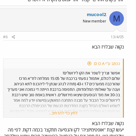
להזכיר לכם, שאחת הסיבות שחלופה S נבחרה בשלב הרשאון כי דיברו על
כך שיסעו בה רכבות נוטות, שיאפשרו זמן נסיעה של כ-60 דקות (בהחלט
הבדל משמעותי). לדעתי על רכבת ישראל להביא בשנית מערך נוטה
mucool2
M
לבחינה בקו החדש, יש לזכור שזה לא צריך להיות קו משני גם לאחר הקמת
New member
קו A1, זה צריך להיות קו שישרת את דרום ירושלים. ולכן צריך לנסות לעשות
את כל מה שניתן ע"מ להפוך אותי לאלטרנטיבה שפוייה לרכב פרטי /
אוטובוסים. חבל שאף אחד מהאנשים שכבר מסעו בקו לא כתב במה ניתן
#6
13/4/05
לשפר אותו לדעתו (כמובן חוץ מלהוריד את הפרסומות מהמערכים...)
נקווה שבלו"ז הבא
נכתב ע"י D O A:
אפשר וצריך לשפר את הקו לירושלים!
שלום לכולם, אתמול נסעתי ברכבת של 15:05 ממלחה לת"א מרכז
שהורכבה ממערכים 17 ו-43 (תודה לנהג שנתן לי ליהכנס לתא הניהוג
וענה על שאלותי המלומדות). התפוסה ברכבת הייתה די נמוכה ואני מעריך
בכ-30 את מס' הנוסעים שיצאו מירושלים. ראשית באמת טוב שיש רכבת
לירושלים וכל הכבוד על מבנה התחנה המושקע (מישהו יודע למה אמר
לשמש האולם הגדול בקצה המדרגות הנעות של הכניסה?) הרכבת
שנסעתי בא נאלצה לחכות כ-8 דקות בבר גיורא למפגש, וחבל, לדעתי יש
לחץ כדי להרחיב...
עוד מספר קטעים שבהן ניתן לבצע הכפלות של הקו שיחסכו את ההמתנה
המיותרת ויאשפרו להגביר את התדירות. כמו כן אני חושב שיש מס' פיתולים
נקווה שבלו"ז הבא
בקו שניתן ליישר מבלי לחצוב מנהרות (ואני לא מדבר רק איזור שמורת
יעשו קצת "אופטימיזציה" לקו והנסיעה תתקצר בכמה דקות. לפי מה
הטבע) אלא לדוגמא הפיתול בכניסה למחצבה בבית שמש (ניתן גם לבצע
שקראתי כאן, גם ממך וגם על הנסיעה הראשונה מבית שמש (שלקחה