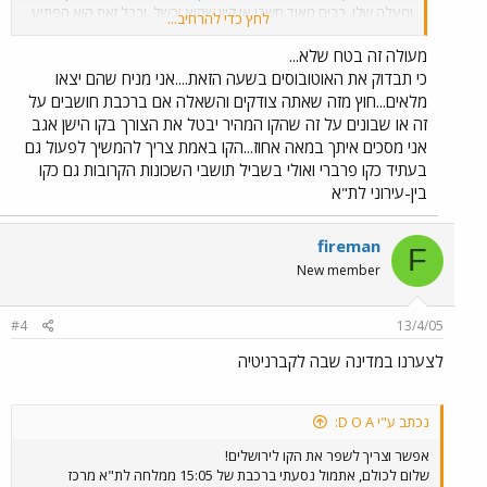
ומעלה שלו. רבים מאוד חשבו או קיוו שהוא יכשל, ובכל זאת הוא הפתיע
לחץ כדי להרחיב...
בהצלחתו. שים לב, זה לא יולי אוגוסט שהם חודשי שיא עונתיים ברכבת
וכן לא חופשת חנוכה או פסח או סוכות, גם כן תקופות שיא בכמות
מעולה זה בטח שלא...
הנוסעים. אם בסתם יום חול בשעה "מתה" או מתה למחצה היו קצת
כי תבדוק את האוטובוסים בשעה הזאת....אני מניח שהם יצאו
מעל 30 נוסעים, המצב מעולה.
מלאים...חוץ מזה שאתה צודקים והשאלה אם ברכבת חושבים על
זה או שבונים על זה שהקו המהיר יבטל את הצורך בקו הישן אגב
אני מסכים איתך במאה אחוז...הקו באמת צריך להמשיך לפעול גם
בעתיד כקו פרברי ואולי בשביל תושבי השכונות הקרובות גם כקו
בין-עירוני לת"א
fireman
F
New member
#4
13/4/05
לצערנו במדינה שבה לקברניטיה
נכתב ע"י D O A:
אפשר וצריך לשפר את הקו לירושלים!
שלום לכולם, אתמול נסעתי ברכבת של 15:05 ממלחה לת"א מרכז