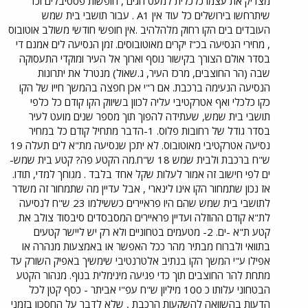
מצדיק את עצמו כלכלית למעט חגים , חופשות פסטיבלים וכד'
מרכז שבה עוברים בשעה נוסעים שלא יעברו במלחה במשך שבוע אין
שיתרחשו בירושלים כל עוד אין A1 . עבור תושבי בית שמש
אולם נוסעים בגודל כזה ואפילו לא קרוב לגודל הזה. איפה ההיגיון?
מבחינתי הקו הזה לירושלים עם כל האטרקציה שבפתיחתו הוא אחד
העובדים בים הקו רחוק מלהלהיב .אין חופשי חודשי משולב אוטובוס
ממחדלי התחבורה הגדולים ביותר שידעה מדינת ישראל.
, מחירי הנסיעה בכ"ז יקרים מאוטובוסים. זמן הנסיעה לים אמנם די
בסדר אולם הצורך בקישור נוסף וארוך אל העיר ומוקדי התעסוקה
שבה (הר החוצבים, מרכז העיר, ג.שאול) מנטרל את יתרונות
הנסיעה הנעימה ברכבת. אם ר"י אכן חפצה בהמשך חייו של הקו
כקו כלכלי ואף אטרקטיבי עליה לכוון בשיווק הקו קודם כל כלפי
תושבי בית שמש, שעתידה להפוך תוך מספר שנים מועט לעיר
בסדר גודל של רחובות פלוס. 1-הדבר מתחיל קודם כל במחיר
נסיעה אטרקטיבי מאוטובוס. לא יתכן שנסיעה מת"א לים תעלה 19
ש"ח ברכבת ולבית שמש 18 ש"ח.מה הקטע פה? קטע בית שמש-
ים לפי חישוב זה אמור לעלות שקל אחד בלבד . מגוחך למדי, תודו.
אז נכון שתמחור הקו אינו לינארי , אבל עדיין מה שתמחור זה משדר
לתושבי בית שמש שהם היו פראיירים כששילמו 23 ש"ח לנסיעה
לת"א קודם ההוזלה ועדיין פראיירים המסבסדים סיבסוד צולב את
קטע ת"א -ים. 2- מטעמים בטחוניים ולא רק יש ליישר קטעים
בתוואי ולברוח מבתיר מהר ככל האפשר או באמצעות מנהרה או
אפילו ע"י המשך הקו בנתיב אלטרנטיבי שימשיך באפיק השורק עד
מתחת להר החוצבים תוך כדי פגיעה מינימלית בנוף. מנהור הקטע
הבטחוני עלותו כ 100 מיליון ש"ח עפ"י אביתר - כסף קטן לכל
הדעות בהשוואה להשקעות הרכבת , שלא לדבר על החסכון בזמני