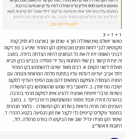
טמטום וכמעט 600 מיליון ש"ח שהלכו לפח על קו שנסיעה ברכבת
נוסעים עליו היא יותר איתי מנסיעה על קטר דיזל שגורר 30 קרונות משא
לנחל צין. הרי במילא הקו המהיר יבנה....אני לא מבין מה היה ההיגיון
מאחורי הקמת הקו הזה? חוסר סבלנות? עוד סרט שצריכים לגזור?
לחץ כדי להרחיב...
ירושלים הסתדרה שנים בלי הרכבת, עוד 4 שנים לא היו גורמות
לירושלים להתמוטט תחבורתית ולפי מה שאנחנו רואים הקו גם לא
1 + 1 = 3
מספק רעיון תחבורתי יעיל. ואם כבר דיברנו על הקו נלך לקצה....תחנת
כאשר יושלם (אינשאללה תוך 4 שנים אך בארצנו לא תזיק קצת
מלחה, תחנה ענקית בלי שום פרופורציה ובלי שום הגיון, שפכו של כסף
סקפטיות לגבי לוחות זמנים מובטחים) הקו המהיר שיגיע ב 30 דקות
כמו זבל על מבנה מיותר שאין בו שום צורך, אולם נוסעים ענק כאילו
לבניני האומה יהיו לו את כל הנתונים להיות הצלחה גדולה. במצב
שהולכים לעשות סו שימוש מאות אלפי נוסעים בשבוע, בתחנת תל אביב
זה יצירת קישור בין שתי התחנות (על ידי מסילה בכביש בגין) תביא
מרכז שבה עוברים בשעה נוסעים שלא יעברו במלחה במשך שבוע אין
תועלת לשני הקווים: א. רבים מאוד שירצו להשתמש בקו המהיר
אולם נוסעים בגודל כזה ואפילו לא קרוב לגודל הזה. איפה ההיגיון?
מבחינתי הקו הזה לירושלים עם כל האטרקציה שבפתיחתו הוא אחד
לתל אביב יעדיפו לעלות עליו בתחנת מלחה המרווחת והנוחה עם
ממחדלי התחבורה הגדולים ביותר שידעה מדינת ישראל.
החניה הצמודה והמיקום המתאים להם (וגם הסיכוי העדיף למקום
ישיבה נוח יותר). ב. לתושבי בית שמש שהשתמשו בקו המשודרג
כשירות פרברי תיפתח אופציה להגיע איתו למיקום מרכזי בהרבה.
בהערכה זהירה יוכפל מספר המשתמשים ה"פרבריים". ג. במצב
הענינים הזה תהיה כדאיות בשדרוג הקו המשודרג - כלומר מנהרות
במספר עיקולים קריטיים כדי לקצר את זמן הנסיעה בקטע ההררי. ד.
שיפור הקו מצידו יגדיל שוב את הביקוש לו בפרט מרמלה, לוד,
רחובות וראשל"צ.