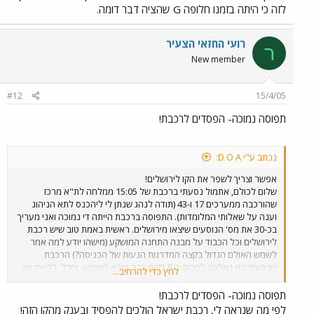
לזה כי היתה בזמנו חלופה G שהציה דבר דומה.
כך שיסעו בה רכבות נוטות, שיאפשרו זמן נסיעה של כ-60 דקות (בהחלט
הבדל משמעותי). לדעתי על רכבת ישראל להביא בשנית מערך נוטה
לבחינה בקו החדש, יש לזכור שזה לא צריך להיות קו משני גם לאחר הקמת
רועי החזאי הצעיר
ר
קו A1, זה צריך להיות קו שישרת את דרום ירושלים. ולכן צריך לנסות לעשות
New member
את כל מה שניתן ע"מ להפוך אותי לאלטרנטיבה שפוייה לרכב פרטי /
אוטובוסים. חבל שאף אחד מהאנשים שכבר מסעו בקו לא כתב במה ניתן
לשפר אותו לדעתו (כמובן חוץ מלהוריד את הפרסומות מהמערכים...)
#12
15/4/05
תפוסה נמוכה- הפסדים לרכבת!
נכתב ע"י D O A:
אפשר וצריך לשפר את הקו לירושלים!
שלום לכולם, אתמול נסעתי ברכבת של 15:05 ממלחה לת"א מרכז
שהורכבה ממערכים 17 ו-43 (תודה לנהג שנתן לי ליהכנס לתא הניהוג
וענה על שאלותי המלומדות). התפוסה ברכבת הייתה די נמוכה ואני מעריך
בכ-30 את מס' הנוסעים שיצאו מירושלים. ראשית באמת טוב שיש רכבת
לירושלים וכל הכבוד על מבנה התחנה המושקע (מישהו יודע למה אמר
לשמש האולם הגדול בקצה המדרגות הנעות של הכניסה?) הרכבת
שנסעתי בא נאלצה לחכות כ-8 דקות בבר גיורא למפגש, וחבל, לדעתי יש
לחץ כדי להרחיב...
עוד מספר קטעים שבהן ניתן לבצע הכפלות של הקו שיחסכו את ההמתנה
המיותרת ויאשפרו להגביר את התדירות. כמו כן אני חושב שיש מס' פיתולים
תפוסה נמוכה- הפסדים לרכבת!
בקו שניתן ליישר מבלי לחצוב מנהרות (ואני לא מדבר רק איזור שמורת
לפי מה שנראה לי, רכבת ישראל הולכים להפסיד ובענק מהקו הזה!