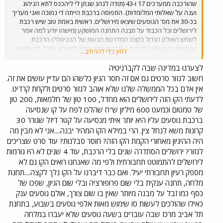
שהורכבה ממערכים 17 ו-43 (תודה לנהג שנתן לי ליהכנס לתא הניהוג
וענה על שאלותי המלומדות). התפוסה ברכבת הייתה די נמוכה ואני מעריך
בכ-30 את מס' הנוסעים שיצאו מירושלים. ראשית באמת טוב שיש רכבת
לירושלים וכל הכבוד על מבנה התחנה המושקע (מישהו יודע למה אמר
לשמש האולם הגדול בקצה המדרגות הנעות של הכניסה?) הרכבת
שנסעתי בא נאלצה לחכות כ-8 דקות בבר גיורא למפגש, וחבל, לדעתי יש
לחץ כדי להרחיב...
עוד מספר קטעים שבהן ניתן לבצע הכפלות של הקו שיחסכו את ההמתנה
המיותרת ויאשפרו להגביר את התדירות. כמו כן אני חושב שיש מס' פיתולים
לצערנו במדינה שבה לקברניטיה
בקו שניתן ליישר מבלי לחצוב מנהרות (ואני לא מדבר רק איזור שמורת
חשוב לגזור סרטים גם אם זה חסר הגיון כלשהו הם עדיין עושים את זה.
הטבע) אלא לדוגמא הפיתול בכניסה למחצבה בבית שמש (ניתן גם לבצע
אין אדם בכל הממשלה שלנו שלא אוהב לגזור סרטים ולקחת קרדיט.
הכפלה בקטע הזה), וכמו כן פיתולים באיזור המפגש עם כביש 3. אני רוצה
לדעתי הקו הזה לירושלים הוא מחדל, 100 טון של חלמאות, 200 טון
להזכיר לכם, שאחת הסיבות שחלופה S נבחרה בשלב הרשאון כי דיברו על
של טמטום וכמעט 600 מיליון ש"ח שהלכו לפח על קו שנסיעה
כך שיסעו בה רכבות נוטות, שיאפשרו זמן נסיעה של כ-60 דקות (בהחלט
ברכבת נוסעים עליו היא יותר איתי מנסיעה על קטר דיזל שגורר 30
הבדל משמעותי). לדעתי על רכבת ישראל להביא בשנית מערך נוטה
לבחינה בקו החדש, יש לזכור שזה לא צריך להיות קו משני גם לאחר הקמת
קרונות משא לנחל צין. הרי במילא הקו המהיר יבנה....אני לא מבין מה
קו A1, זה צריך להיות קו שישרת את דרום ירושלים. ולכן צריך לנסות לעשות
היה ההיגיון מאחורי הקמת הקו הזה? חוסר סבלנות? עוד סרט שצריכים
את כל מה שניתן ע"מ להפוך אותי לאלטרנטיבה שפוייה לרכב פרטי /
לגזור? ירושלים הסתדרה שנים בלי הרכבת, עוד 4 שנים לא היו גורמות
אוטובוסים. חבל שאף אחד מהאנשים שכבר מסעו בקו לא כתב במה ניתן
לירושלים להתמוטט תחבורתית ולפי מה שאנחנו רואים הקו גם לא
לשפר אותו לדעתו (כמובן חוץ מלהוריד את הפרסומות מהמערכים...)
מספק רעיון תחבורתי יעיל. ואם כבר דיברנו על הקו נלך לקצה....תחנת
מלחה, תחנה ענקית בלי שום פרופורציה ובלי שום הגיון, שפכו של
כסף כמו זבל על מבנה מיותר שאין בו שום צורך, אולם נוסעים ענק
כאילו שהולכים לעשות סו שימוש מאות אלפי נוסעים בשבוע, בתחנת
תל אביב מרכז שבה עוברים בשעה נוסעים שלא יעברו במלחה