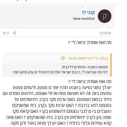
הטבע) אלא לדוגמא הפיתול בכניסה למחצבה בבית שמש (ניתן גם לבצע
הכפלה בקטע הזה), וכמו כן פיתולים באיזור המפגש עם כביש 3. אני רוצה
להזכיר לכם, שאחת הסיבות שחלופה S נבחרה בשלב הרשאון כי דיברו על
קובי לו
ק
כך שיסעו בה רכבות נוטות, שיאפשרו זמן נסיעה של כ-60 דקות (בהחלט
New member
הבדל משמעותי). לדעתי על רכבת ישראל להביא בשנית מערך נוטה
לבחינה בקו החדש, יש לזכור שזה לא צריך להיות קו משני גם לאחר הקמת
קו A1, זה צריך להיות קו שישרת את דרום ירושלים. ולכן צריך לנסות לעשות
#13
15/4/05
את כל מה שניתן ע"מ להפוך אותי לאלטרנטיבה שפוייה לרכב פרטי /
מה זאת אומרת 'נראה לי' ?
אוטובוסים. חבל שאף אחד מהאנשים שכבר מסעו בקו לא כתב במה ניתן
לשפר אותו לדעתו (כמובן חוץ מלהוריד את הפרסומות מהמערכים...)
נכתב ע"י רועי החזאי הצעיר:
תפוסה נמוכה- הפסדים לרכבת!
לפי מה שנראה לי, רכבת ישראל הולכים להפסיד ובענק מהקו הזה!
מה זאת אומרת 'נראה לי' ?
יש לך נתוני נסיעה בשבוע הזה? יותר מ-2000 ולעתים 3000
נוסעים ביום. וזה לא חופשת פסח או יולי אוגוסט, הידועים כזמנים עם
גידול בכמות הנוסעים. האם ערכת סקר בקרב הירושלמים על
נכונותם לסע ברכבת ? האם ערכת סקר בקרב בית שמשניקים
העובדים בי-ם לגבי נכונותם להשתמש בקו ? האם קראת סקר
שכזה (הן בקרב ירושלמים והן בקרב בית-שמשניקים) ? האם אתה
קורא עתידות וכדורי בדולח ? האם יש לך מניות באגד ולכן תקוה