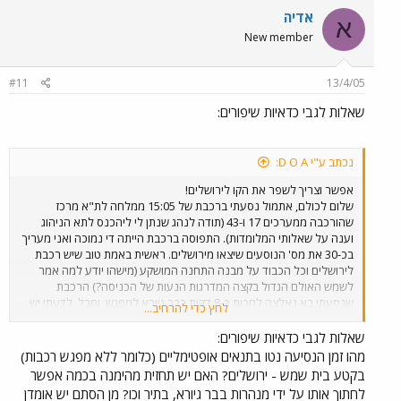
אדיה
א
New member
#11
13/4/05
שאלות לגבי כדאיות שיפורים:
נכתב ע"י D O A:
אפשר וצריך לשפר את הקו לירושלים!
שלום לכולם, אתמול נסעתי ברכבת של 15:05 ממלחה לת"א מרכז
שהורכבה ממערכים 17 ו-43 (תודה לנהג שנתן לי ליהכנס לתא הניהוג
וענה על שאלותי המלומדות). התפוסה ברכבת הייתה די נמוכה ואני מעריך
בכ-30 את מס' הנוסעים שיצאו מירושלים. ראשית באמת טוב שיש רכבת
לירושלים וכל הכבוד על מבנה התחנה המושקע (מישהו יודע למה אמר
לשמש האולם הגדול בקצה המדרגות הנעות של הכניסה?) הרכבת
שנסעתי בא נאלצה לחכות כ-8 דקות בבר גיורא למפגש, וחבל, לדעתי יש
לחץ כדי להרחיב...
עוד מספר קטעים שבהן ניתן לבצע הכפלות של הקו שיחסכו את ההמתנה
המיותרת ויאשפרו להגביר את התדירות. כמו כן אני חושב שיש מס' פיתולים
שאלות לגבי כדאיות שיפורים:
בקו שניתן ליישר מבלי לחצוב מנהרות (ואני לא מדבר רק איזור שמורת
מהו זמן הנסיעה נטו בתנאים אופטימליים (כלומר ללא מפגש רכבות)
הטבע) אלא לדוגמא הפיתול בכניסה למחצבה בבית שמש (ניתן גם לבצע
בקטע בית שמש - ירושלים? האם יש תחזית מהימנה בכמה אפשר
הכפלה בקטע הזה), וכמו כן פיתולים באיזור המפגש עם כביש 3. אני רוצה
לחתוך אותו על ידי מנהרות בבר גיורא, בתיר וכו? מן הסתם יש אומדן
להזכיר לכם, שאחת הסיבות שחלופה S נבחרה בשלב הרשאון כי דיברו על