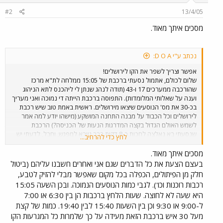
#2
13/4/05
מסכים איתך מאוד.
נכתב ע"י D O A:
אפשר וצריך לשפר את הקו לירושלים!
שלום לכולם, אתמול נסעתי ברכבת של 15:05 ממלחה לת"א מרכז
שהורכבה ממערכים 17 ו-43 (תודה לנהג שנתן לי ליהכנס לתא הניהוג
וענה על שאלותי המלומדות). התפוסה ברכבת הייתה די נמוכה ואני מעריך
בכ-30 את מס' הנוסעים שיצאו מירושלים. ראשית באמת טוב שיש רכבת
לירושלים וכל הכבוד על מבנה התחנה המושקע (מישהו יודע למה אמר
לשמש האולם הגדול בקצה המדרגות הנעות של הכניסה?) הרכבת
שנסעתי בא נאלצה לחכות כ-8 דקות בבר גיורא למפגש, וחבל, לדעתי יש
לחץ כדי להרחיב...
עוד מספר קטעים שבהן ניתן לבצע הכפלות של הקו שיחסכו את ההמתנה
המיותרת ויאשפרו להגביר את התדירות. כמו כן אני חושב שיש מס' פיתולים
מסכים איתך מאוד.
בקו שניתן ליישר מבלי לחצוב מנהרות (ואני לא מדבר רק איזור שמורת
בעצם הצעת את כל הדברים שגם אני ואחרים חשבנו עליהם (ביטול
הטבע) אלא לדוגמא הפיתול בכניסה למחצבה בבית שמש (ניתן גם לבצע
חלק מן הפיתולים, הכפלה בכל מקום שאפשר מבלי להזיק לטבע,
הכפלה בקטע הזה), וכמו כן פיתולים באיזור המפגש עם כביש 3. אני רוצה
רכבות רוכנות וכו'). לגבי כמות הנוסעים הנמוכה. ובכן השעה 15:05
להזכיר לכם, שאחת הסיבות שחלופה S נבחרה בשלב הרשאון כי דיברו על
היא שעה לא לחוצה. שעות הלחץ ברכבות הן בין 6:30 או 7:00
כך שיסעו בה רכבות נוטות, שיאפשרו זמן נסיעה של כ-60 דקות (בהחלט
ל-9:00 או 9:30 וכן בין השעות 15:40 לבין 19:40. כמות של קצת
הבדל משמעותי). לדעתי על רכבת ישראל להביא בשנית מערך נוטה
לבחינה בקו החדש, יש לזכור שזה לא צריך להיות קו משני גם לאחר הקמת
מעל 30 איש ברכבת הזאת מעידה על כך שלמרות כל המגרעות הקו