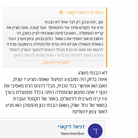
תושבי בקעה והמושבה הגרמנית להמשך הקו. מסע פרסום מסיבי
עד מסיבי מאוד של רכבת ישראל בכל המדיות ובעיקר במודעות
נכתב ע"י דניאל ליקארי:
בעיתונים ירושלמים, חלוקת פלאיירים בירושלים ועוד ועוד רעיונות
כיד הדמיון הפורה של הקופי רייטרים (רעיונאים) של משרד
טוב ,יפה ונכון, רק דבר אחד לא הבנתי
הפרסום. עידוד המדינה לאנשים שיש להם נניח חופשי חודשי בקו
מי זו עיר הקודש ומיהי עיר החטאים?
ועוד קטנה, אתה מציין את
י-ם - ת"א ולתת להם הקלת מס. ככה יעודדו יוממים לותר על
קריית הממשלה , האוניברסיטה ששכחתי לציין כמובן, הר
רכבם ו"להכריח" אותם לסוע ברכבת. נניח סכום ההחזר יהיה
החוצבים ואני מוסיף את ג.שאול. כולם בצפון- צפון מערב העיר.
25% מסכום המנוי. לתת לכל עסק שעוזב את ת"א ועובר
נשאלת השאלה אם לא היה עדיף מלכתחילה בהשקעה סבירה
לירושלים ומצהיר שיעודד את עובדיו לסוע בקו מת"א לירושלים
להטות את תוואי הרכבת מנחל רפאים להמשך השורק לשתול
הקלת מס, ולו סמלית יחסית. הוספת עוד קוים של אגד ממלחה
תחנה בסמוך להדסה עין כרם + אחת מתחת לרמות בסמוך
לכל חלקי העיר ירושלים. עם גמר הכפלת הקטע לוד-נען, שצפוי
למסוף הרכבת הקלה המתוכננת ובסמוך להר החוצבים?
לחץ כדי להרחיב...
תוך כשנה עד שנה וחצי, להגדיל את תדירות הרכבת לירושלים
לטעמי מיקום מוצלח בהרבה ממלחה.ככה חוסכים זמן, הוצאות
לפעמיים בשעה. ממילא עד 2009, במקרה הטוב, לא יהיה הקו
אבטחה ומגיעים לים המלח ולמטה הארצי
מהר יותר.
לא הבנתי משהו.
המהיר A1. מה מפריע שהחל מ-2007 ועד 2009 יהיו שתי רכבות
איפה בדיוק היה מתבצע הפיצול שאתה מציע ? שנית,
בשעה לכל כוון בין עיר הקודש לעיר החטאים ?
האם הוא אפשרי בכל טכנית, מבלי להרוס הרס מאסיבי את
הנוף ? אתה מתכוון שהמסילה היתה בכלל מתפצלת בערך
10 ק"מ מערבית לירושלים, באזור של הקסטל ועוברת
בתוואי של נחל שורק (שאם הבנתי נכון מהמפה) הוא מגיע
לאזור צפון ירושלים?
דניאל ליקארי
ד
New member