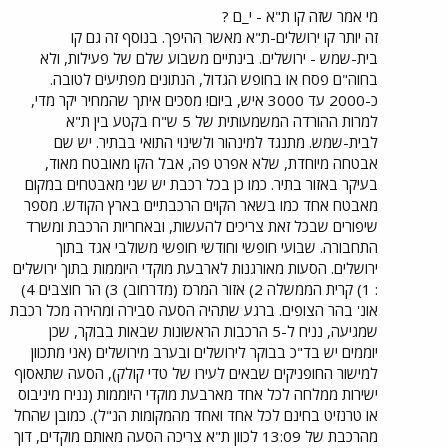
החוצבים, מרכז העיר, ג.שאול) מנטרל את יתרונות הנסיעה הנעימה
מי אמר שזה קו ת"א - י_ם ?
ברכבת. אם ר"י אכן חפצה בהמשך חייו של הקו כקו כלכלי ואף
זה יותר קו ירושלים-ת"א מאשר ההיפך. בנוסף זה גם קו
אטרקטיבי עליה לכוון בשיווק הקו קודם כל כלפי תושבי בית שמש,
בית-שמש - ירושלים. בינתיים משבוע שלם של פעילות, ולא
שעתידה להפוך תוך מספר שנים מועט לעיר בסדר גודל של רחובות
בחוה"ם פסח או בחופש הגדול, הנתונים מפתיעים לטובה.
פלוס. 1-הדבר מתחיל קודם כל במחיר נסיעה אטרקטיבי מאוטובוס.
כ-2000 עד 3000 איש, ביום! מסכים איתך שהמחיר יקר מדי,
לא יתכן שנסיעה מת"א לים תעלה 19 ש"ח ברכבת ולבית שמש 18
למרות ההורדה המשמעותית של 5 ש"ח בקטע בין ת"א
ש"ח.מה הקטע פה? קטע בית שמש- ים לפי חישוב זה אמור לעלות
שקל אחד בלבד . מגוחך למדי, תודו. אז נכון שתמחור הקו אינו לינארי
לבית-שמש. מתנגד למינהור ולשינוי התואי בבתיר. יש שם
, אבל עדיין מה שתמחור זה משדר לתושבי בית שמש שהם היו
אבטחה מיוחדת, שלא אפרט פה, אבל הקו מאובטח מאוד,
פראיירים כששילמו 23 ש"ח לנסיעה לת"א קודם ההוזלה ועדיין
בעיקר באזור בתיר. כמו כן בכל רכבת יש שני מאבטחים במקום
פראיירים המסבסדים סיבסוד צולב את קטע ת"א -ים. 2- מטעמים
מאבטח אחד כמו בשאר הקוים הרכבתיים בארץ הקודש. מספר
בטחוניים ולא רק יש ליישר קטעים בתוואי ולברוח מבתיר מהר ככל
שיפורים שבכל זאת צריכים להעשות, ובאחריות הרכבת ומשרד
האפשר או באמצעות מנהרה או אפילו ע"י המשך הקו בנתיב
התחבורה. שבועי חופשי וחודשי חופשי משולבי אגד בתוך
אלטרנטיבי שימשיך באפיק השורק עד מתחת להר החוצבים תוך כדי
פגיעה מינימלית בנוף. מנהור הקטע הבטחוני עלותו כ 100 מיליון
ירושלים. הסעות מאורגנות לארבעת מוקדי היוממות בתוך ירושלים
ש"ח עפ"י אביתר - כסף קטן לכל הדעות בהשוואה להשקעות הרכבת
: 1) קרית הממשלה 2) אזור המרכז (מדרחוב) 3) הר חוצבים 4)
, שלא לדבר על החסכון בזמני הנסיעה. 3 - חיבור עתידי של הקו לציר
אונ' בהר הצופים. ברגע שתהיה הסעה סבירה ומהירה מכל רכבת
הדרומי לבאר שבע בנען או באמצעות אחד מהפתרונות שהועלו כאן.
שמגיעה, נניח ל-5 הרכבות הראשונות שבאות בבוקר, שכן
אם ינקטו הפעולות הנ"ל צפוי לקו עתיד אופטימי ביותר לדעתי.
יוממים יש בד"כ בבוקר לירושלים ובערב מירושלים (אני מתכוון
למישור החופניקים שבאים לעירו של טדי קולק), הסעה שתאסוף
ישירות ממלחה לכל אחד מארבעת מוקדי היוממות (נניח מיניבוס
או טרנזיט בחינם לכל אחד ואחד מהמקומות הנ"ל). כמובן שהחל
מהרכבת של 13:09 לכוון ת"א צריכה הסעה מאותם מוקדים, דוך