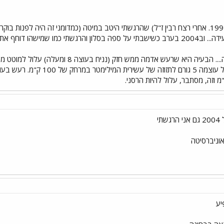
אחת בשנות התשעים (1995. אחרי רצח רבין ז"ל) שהרגשתי היטב במיטה (כמדומני זה היה 
ישהו דוחף את הספה מאחורי...
כשזה חלש, אז זו רק חוויה.... הבעיה היא ש
תי
אוניברסיטה
יע