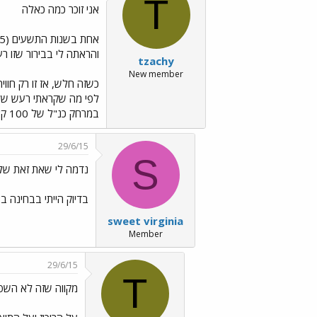
T
אני זוכר כמה כאלה
והראתה לי בבירור שזו רעידה... וב2004 בערב כשישבתי על ספה בסלון והרגשתי כמו שמ
tzachy
New member
במרחק כנ"ל של 100 ק"מ וזה, מסתבר, עלול להיות הרסני.
29/6/15
S
נדמה לי שאת זאת של 2004 גם אני הרגש
בדיוק הייתי בבחינה ב
sweet virginia
Member
29/6/15
T
מקווה שזה לא השפ