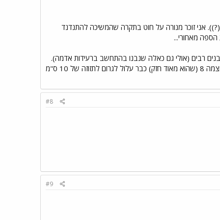
לפנות בוקר(?)). אני זוכר מנורה על חוט בתקרה שהמשיכה להתנדנד
רעש אדמה ממש חזק (נניח בעוצה 8 ומעלה) עלול למוטט מבנים רבים (אולי גם כאלה שנבנו בהתחשב ברעידות אדמה).
לפי מה שקראתי רעש של עוצמה 5 גורם לתזוזה של עשירית המילימטר במרחק של 100 ק"מ. רעש בעוצמה 8 (שהוא מאוד חזק) כבר עלול לגרום לתזוזה של 10 ס"מ
#8
#9