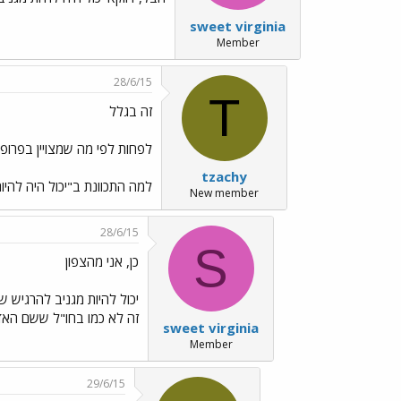
sweet virginia
Member
28/6/15
T
זה בגלל
לפחות לפי מה שמצויין בפרופי
tzachy
למה התכוונת ב"יכול היה להיות
New member
28/6/15
S
כן, אני מהצפון
יכול להיות מגניב להרגיש 
זה לא כמו בחו"ל ששם האדמ
sweet virginia
Member
29/6/15