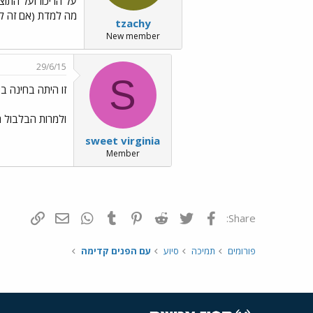
על הריכוז ועל התוצ
מה למדת (אם זה לא
tzachy
New member
29/6/15
S
זו היתה בחינה ב
ולמרות הבלבול 
sweet virginia
Member
פייסבוק
Twitter
Reddit
Pinterest
Tumblr
WhatsApp
דואר אלקטרונ
הוסף קי
Share:
פורומים
תמיכה
סיוע
עם הפנים קדימה