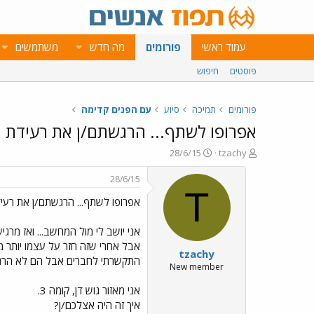
עמוד ראשי
פורומים
מה חדש
משתמשים
פוסטים
חיפוש
פורומים
תמיכה
סיוע
עם הפנים קדימה
אפרופו לשתף... הרגשתם/ן את רעידת
פ
פ
28/6/15
tzachy
ו
ו
ת
ר
28/6/15
ח
ס
T
אפרופו לשתף... הרגשתם/ן את רע
ה
ם
נ
ב
ו
ת
אני יושב לי מול המחשב... ואז מרגי
ש
א
אבל אחרי שזה חזר על עצמו יותר מ
tzachy
א
ר
התקשרתי לחברים אבל הם לא הרגישו
י
New member
ך
אני מאזור גוש דן, קומה 3.
איך זה היה אצלכם/ן?