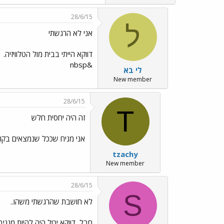
28/6/15
ל
אני לא הרגשתי
דווקא הייתי בבית מול הטלוויזיה.
&nbsp
לי בא
New member
28/6/15
T
זה היה יחסית חלש
אני מניח שככל שנמצאים בקומה
tzachy
New member
28/6/15
S
לא חושבת שהרגשתי משהו..
חבל, דווקא יכול היה להיות מגניב