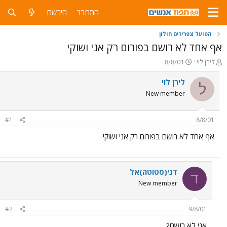
התחבר
הירשם
הפועל צפרירים חולון
אף אחד לא רושם בפורום רק אני ושוקי
פ
פ
לירן לוי
8/8/01
ו
ו
ת
ר
לירן לוי
ל
ח
ס
New member
ה
ם
נ
ב
ו
ת
#1
8/8/01
ש
א
א
ר
אף אחד לא רושם בפורום רק אני ושוקי
י
ך
דני(סטוטה)אל
ד
New member
#2
9/8/01
אני לא רושם?