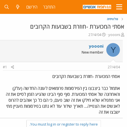
התחבר
הירשם
טלוויזיה
אסתי המכוערת -חוזרת בשבועות הקרובים
פ
פ
27/4/04
yoooni
ו
ו
ת
ר
yoooni
Y
ח
ס
New member
ה
ם
נ
ב
ו
ת
#1
27/4/04
ש
א
א
ר
אסתי המכוערת -חוזרת בשבועות הקרובים
י
ך
אתמול כבר ביצבצו בין הפירסומות פרומואים לעונה החדשה (עלק)
והאחרונה של אסתי המכוערת. סוף סוף הבינו שהגיע הזמן לסיים את זה
אני מתפלא שלא חילקו את זה שוב פעם, כי הם כל כך אוהבים להרוס
לאנשים את הצפייה.... תאריך שידור עוד לא נתנו בפירסומות מעניין מתי
ישבצו את זה
You must log in or register to reply here.