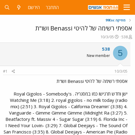
התחבר
הירשם
מוזיקה 99Esc
אספתי רשימה של להיטי Benassi ושו"ת
פ
פ
10/3/05
538
ו
ו
ת
ר
538
5
ח
ס
New member
ה
ם
נ
ב
ו
ת
#1
10/3/05
ש
א
א
ר
אספתי רשימה של להיטי Benassi ושו"ת
י
ך
ישן וחדש תרגישו כמו במסגריה . Royal Gigolos - Somebody's
Watching Me (3:18) 2. royal gigolos - no milk today (radio
mix) (2:51) 3. Royal Gigolos - California Dreamin' (3:38) 4.
Vanguarde - Gimme Gimme Gimme (Midnight Ra (3:27) 5.
Beatfactory ft. Massiv 4 - Sugar Sugar (3:19) 6. Florida Inc -
I Need Your Lovin- (3:29) 7. Global Deejays - The Sound Of
San Francisco (3:35) 8. Global Deejays - American Pie (Radio