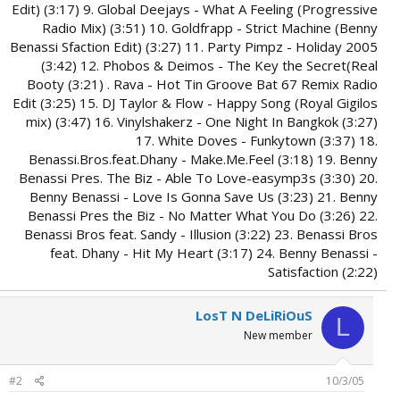
Edit) (3:17) 9. Global Deejays - What A Feeling (Progressive
Radio Mix) (3:51) 10. Goldfrapp - Strict Machine (Benny
Benassi Sfaction Edit) (3:27) 11. Party Pimpz - Holiday 2005
(3:42) 12. Phobos & Deimos - The Key the Secret(Real
Booty (3:21) . Rava - Hot Tin Groove Bat 67 Remix Radio
Edit (3:25) 15. DJ Taylor & Flow - Happy Song (Royal Gigilos
mix) (3:47) 16. Vinylshakerz - One Night In Bangkok (3:27)
17. White Doves - Funkytown (3:37) 18.
Benassi.Bros.feat.Dhany - Make.Me.Feel (3:18) 19. Benny
Benassi Pres. The Biz - Able To Love-easymp3s (3:30) 20.
Benny Benassi - Love Is Gonna Save Us (3:23) 21. Benny
Benassi Pres the Biz - No Matter What You Do (3:26) 22.
Benassi Bros feat. Sandy - Illusion (3:22) 23. Benassi Bros
feat. Dhany - Hit My Heart (3:17) 24. Benny Benassi -
Satisfaction (2:22)
LosT N DeLiRiOuS
L
New member
#2
10/3/05