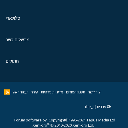
סלולארי
מבשלים כשר
חתולים
צור קשר
תקנון הפורום
מדיניות פרטיות
עזרה
עמוד ראשי
עברית (he_IL)
Forum software by
Copyright©1996-2021,Tapuz Media Ltd.
®
XenForo
© 2010-2020 XenForo Ltd.