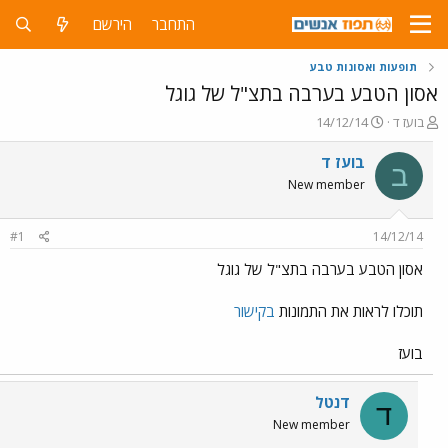
התחבר
הירשם
תופעות ואסונות טבע
אסון הטבע בערבה בתצ"ל של גוגל
פ
פ
בועז ד
14/12/14
ו
ו
ת
ר
בועז ד
ב
ח
ס
New member
ה
ם
נ
ב
ו
ת
#1
14/12/14
ש
א
א
ר
אסון הטבע בערבה בתצ"ל של גוגל
י
ך
תוכלו לראות את התמונות
בקישור
בועז
דנטל
ד
New member