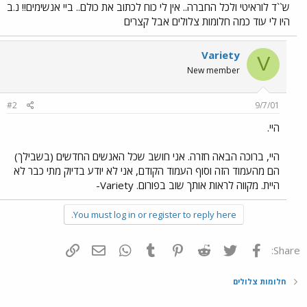
ש``ד לוראיטי ולכל החברה.. אין לי כוח לכתוב את כולם.. ביי אנשימים!! נ.ב
היו לי עוד כמה חלומות צלולים אבל קצרים
Variety
V
New member
#2
9/7/01
היי.
היי, ברוכה הבאה חזרה. אני חושב שכל האנשים החדשים (בשבילך)
הם מהעמוד הזה וסוף העמוד הקודם, אני לא יודע בדיוק מתי כבר לא
היית. מקווה לראות אותך שוב בפורום. Variety-
You must log in or register to reply here.
פייסבוק
Twitter
Reddit
Pinterest
Tumblr
WhatsApp
דואר אלקטרוני
הוסף קישור
Share:
חלומות צלולים