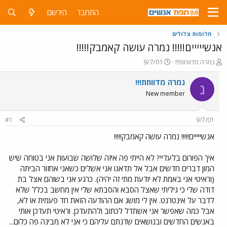
התחבר
הירשם
חלומות צלולים
אנשייייים!!!!! נמרה עושה קאמבק!!!!!
פ
פ
נמרה מדווחת!!!
9/7/01
ו
ו
ת
ר
נמרה מדווחת!!!
נ
ח
ס
New member
ה
ם
נ
ב
ו
ת
#1
9/7/01
ש
א
א
ר
אנשייייים!!!!! נמרה עושה קאמבק!!!!!
י
ך
איך הפורום בלעדיי? לא הייתי פה איזה שלושה שבועות אני בטוחה שיש
המון דברים חדשים אבל אל תדאגו אני אשלים כשאני אחזור הביתה
(וראיטי אני באמת לא יודעת מתי זה יהיה). כרגע אני בשוהם אצל בת
דודה שלי כי גיליתי שאצל הסבא והסבתא שלי אין מחשב בכלל שלא
לדבר על אינטרנט. אין לי מושג אם ההודעה הזאת חד פעמית או לא,
אבל כמה שאפשר אני אשתדל לכתוב ולהתעדכן. וראיטי תעדכן אותי
באנשים החדשים ובנושאים שדנתם עליהם כי אני לא מבינה פה כלום...