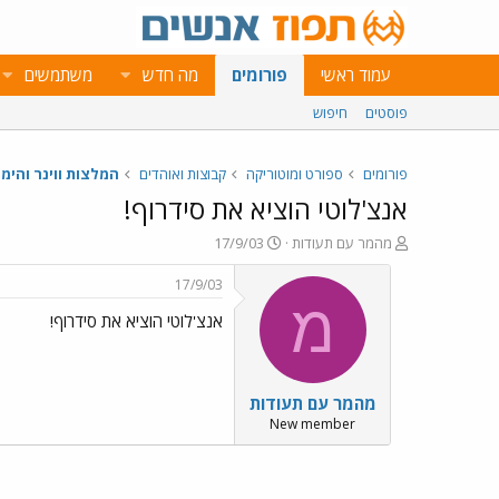
עמוד ראשי
פורומים
מה חדש
משתמשים
פוסטים
חיפוש
פורומים
ספורט ומוטוריקה
קבוצות ואוהדים
המלצות ווינר והימו
אנצ'לוטי הוציא את סידרוף!
פ
פ
מהמר עם תעודות
17/9/03
ו
ו
ת
ר
17/9/03
ח
ס
מ
אנצ'לוטי הוציא את סידרוף!
ה
ם
נ
ב
ו
ת
ש
א
מהמר עם תעודות
א
ר
י
New member
ך