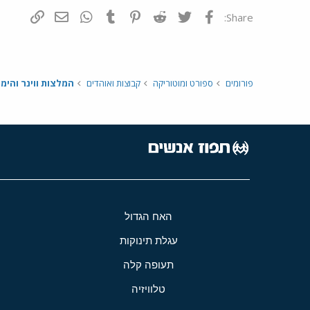
פייסבוק
Twitter
Reddit
Pinterest
Tumblr
WhatsApp
דואר אלקטרונ
הוסף קי
Share:
פורומים
ספורט ומוטוריקה
קבוצות ואוהדים
המלצות ווינר והימו
האח הגדול
עגלת תינוקות
תעופה קלה
טלוויזיה