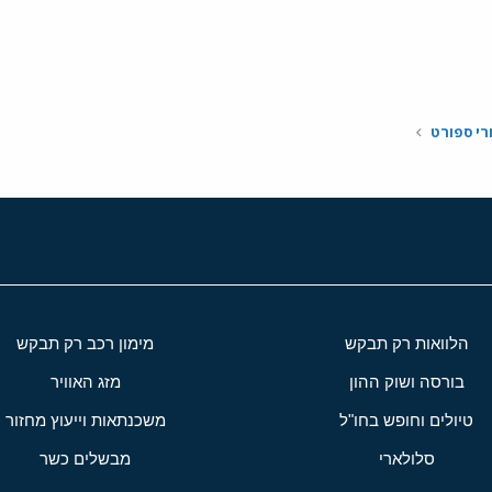
י
שור
רי ספורט
הלוואות רק תבקש
מימון רכב רק תבקש
בורסה ושוק ההון
מזג האוויר
טיולים וחופש בחו"ל
משכנתאות וייעוץ מחזור
סלולארי
מבשלים כשר