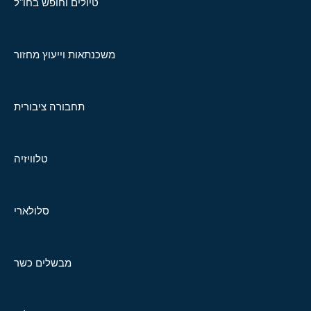
טיולים וחופש בחו"ל
משכנתאות וייעוץ מחזור
תחבורה ציבורית
טלוויזיה
סלולארי
מבשלים כשר