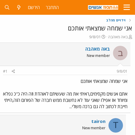
התחבר
הירשם
וידויים מהלב
אני שמחה שמצאתי אותכם
פ
פ
באה מאהבה
9/8/01
ו
ו
ת
ר
באה מאהבה
ב
ח
ס
New member
ה
ם
נ
ב
ו
ת
#1
9/8/01
ש
א
א
ר
אני שמחה שמצאתי אותכם
י
ך
אתם אנשים מקסימים,ראיתי את מה שעשיתם לאוהדת וזה היה כ"כ נפלא
ומיוחד אז אפילו שאני עוד לא נחשבת ממש חברה של הפורום הזה,הייתי
חייבת לכתוב לה גם ברכה משלי...
tairon
T
New member