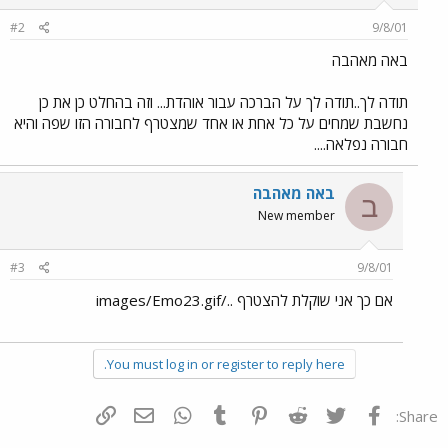
#2
9/8/01
באה מאהבה
תודה לך..תודה לך על הברכה עבור אוהדת... וזה בהחלט כן את כן
נחשבת שמחים על כל אחת או אחד שמצטרף לחבורה הזו שפה והיא
חבורה נפלאה....
באה מאהבה
ב
New member
#3
9/8/01
אם כך אני שוקלת להצטרף ../images/Emo23.gif
You must log in or register to reply here.
פייסבוק
Twitter
Reddit
Pinterest
Tumblr
WhatsApp
דואר אלקטרוני
הוסף קישור
Share: