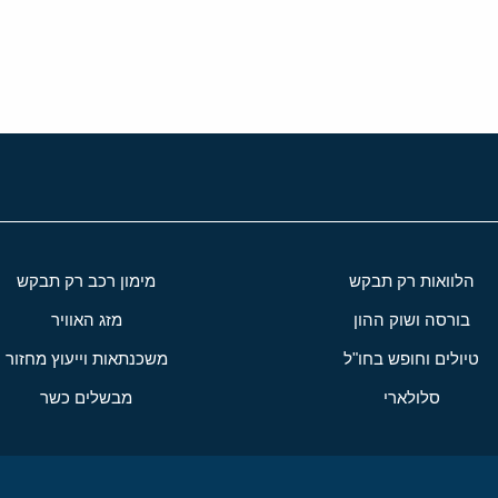
י
שור
הלוואות רק תבקש
מימון רכב רק תבקש
בורסה ושוק ההון
מזג האוויר
טיולים וחופש בחו"ל
משכנתאות וייעוץ מחזור
סלולארי
מבשלים כשר