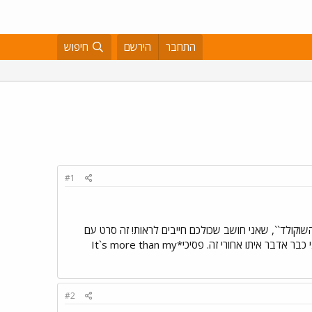
התחבר
הירשם
חיפוש
#1
שוקולד``, שאני חושב שכולכם חייבים לראות! זה סרט עם
שירים כזה, מהסוג שפסיכי אוהב (פסיכי או לא...). אני הולך לראות, כדאי לכם. ואם מישהו חושב שזה סרט מפגר, אני כבר אדבר איתו אחורי זה. פסיכי*It`s more than my
#2