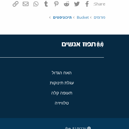
פייסבוק
Twitter
Reddit
Pinterest
Tumblr
WhatsApp
דואר אלקטרונ
הוסף קי
Share:
פורומים
Bucket
תיכוניסטים
האח הגדול
עגלת תינוקות
תעופה קלה
טלוויזיה
עברית (he_IL)