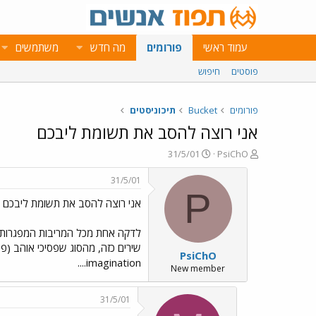
עמוד ראשי
פורומים
מה חדש
משתמשים
פוסטים
חיפוש
פורומים
Bucket
תיכוניסטים
אני רוצה להסב את תשומת ליבכם
פ
פ
31/5/01
PsiChO
ו
ו
ת
ר
31/5/01
ח
ס
P
אני רוצה להסב את תשומת ליבכם
ה
ם
נ
ב
ו
ת
לדקה אחת מכל המריבות המפגרות שמ
ש
א
PsiChO
א
ר
imagination....
י
New member
ך
31/5/01