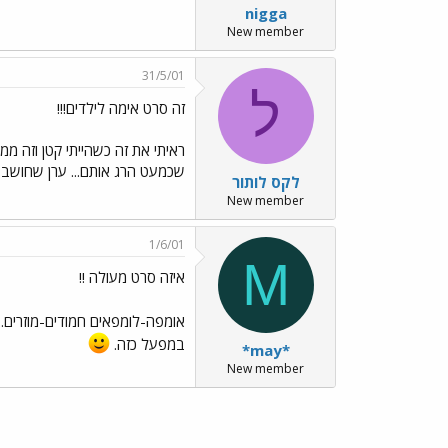
nigga
New member
31/5/01
ל
זה סרט אימה לילדים!!!
ראיתי את זה כשהייתי קטן וזה ממ
שכמעט הרג אותם... ערן שחושב שהסרט הזה ממש מוזר או
לקס לותור
New member
1/6/01
M
איזה סרט מעולה !!
אומפה-לומפאים חמודים-מוזרים
במפעל כזה.
*may*
New member