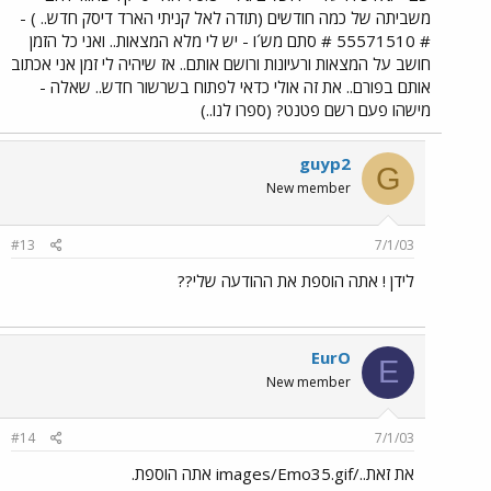
משביתה של כמה חודשים (תודה לאל קניתי הארד דיסק חדש.. ) -
# 55571510 # סתם מש´ו - יש לי מלא המצאות.. ואני כל הזמן
חושב על המצאות ורעיונות ורושם אותם.. אז שיהיה לי זמן אני אכתוב
אותם בפורם.. את זה אולי כדאי לפתוח בשרשור חדש.. שאלה -
מישהו פעם רשם פטנט? (ספרו לנו..)
guyp2
G
New member
#13
7/1/03
לידן ! אתה הוספת את ההודעה שלי??
EurO
E
New member
#14
7/1/03
את זאת../images/Emo35.gif אתה הוספת.