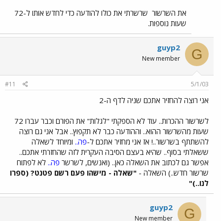
את השרשור
שרשרתי את כולו להודעה כדי לחדש אותו ל-72
שעות נוספות.
guyp2
G
New member
#11
5/1/03
אני רוצה להחזיר אתכם שניה לדף ה-2
לשרשור ההכרות.. עוד לא הספקתי "לגלות" את הפורם וכבר עברו 72
שעות מהשרשור ההוא.. וההודעה כבר לא תקפוץ.. אבל אני גם רוצה
להשתתף בשרשור..! אז אני מחזיר אתכם ל-
פה..
ומיוחד לשאלה
ששאלתי בסוף.. שהיא בעצם הסיבה העקרית לזה שהחזרתי אתכם..
אפשר גם לכתוב את השאלה כאן.. (ואנשים, לשרשר
פה..
לא לפתוח
שרשור חדש..) השאלה -
"שאלה - מישהו פעם רשם פטנט? (ספרו
לנו..)"
guyp2
G
New member