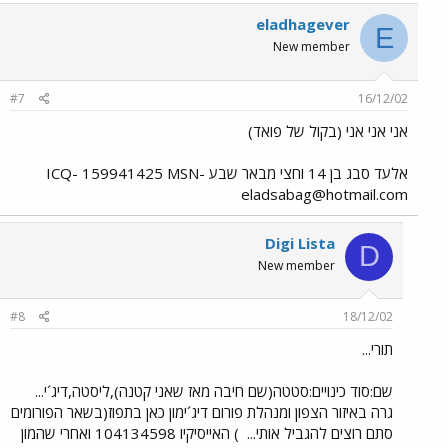
eladhagever
E
New member
#7
16/12/02
אני אני אני (בקול של פואד)
אלעד סבג בן 14 וחצי מבאר שבע ICQ- 159941425 MSN-
eladsabag@hotmail.com
Digi Lista
D
New member
#8
18/12/02
תורי...
שם:סוד כינויים:סטטה(שם חיבה מאז שאני קטנה),ליסטה,דיג´י...
גרה באיזור הצפון ומנהלת פורום דיג´ימון כאן בתפוז(בשאר הפורומים
סתם רוצים להגביל אותי...
) האייסיקיו 104134598 ואחרי שהמון