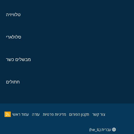
טלוויזיה
סלולארי
מבשלים כשר
חתולים
צור קשר
תקנון הפורום
מדיניות פרטיות
עזרה
עמוד ראשי
עברית (he_IL)