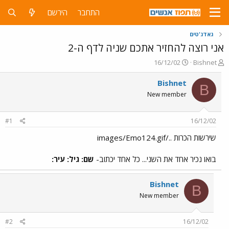
התחבר
הירשם
גאדג'טים
אני רוצה להחזיר אתכם שניה לדף ה-2
פ
פ
16/12/02
Bishnet
ו
ו
ת
ר
Bishnet
B
ח
ס
New member
ה
ם
נ
ב
ו
ת
#1
16/12/02
ש
א
א
ר
שירשות הכרות ../images/Emo124.gif
י
ך
בואו נכיר אחד את השני... כל אחד יכתוב-
שם: גיל: עיר:
Bishnet
B
New member
#2
16/12/02