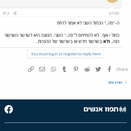
#12
5/1/03
ה-"פה.." הכחול השני לא אמור להיות
כחול ! אוף.. לא להתייחס ל"פה.." השני.. הכוונה היא לשרשר השרשור
הזה..
ולא
בשרשור חדש או בשרשור של ההכרות..
You must log in or register to reply here.
פייסבוק
Twitter
Reddit
Pinterest
Tumblr
WhatsApp
דואר אלקטרוני
הוסף קישור
Share:
גאדג'טים