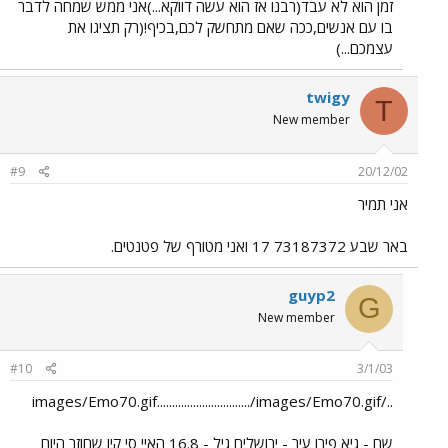
זמן הוא לא עבד(רבנו אז הוא עשה דווקא...)אני ממש שמחה לדבר
בו עם אנשים,ככה שאם מתחשק לכם,בכיף!(רק תציגו את
עצמכם...)
twigy
T
New member
#9
20/12/02
אני תמיר
באר שבע 73187372 17 ואני מטורף של פטנטים.
guyp2
G
New member
#10
3/1/03
../images/Emo70.gif.............................../images/Emo70.gif
שם - גיא פירו עיר - ירושלים גיל - 16.8 האיי סי קיו שחוזר היום