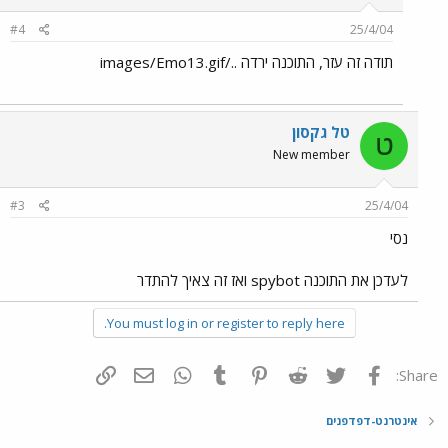
#4
25/4/04
תודה זה עזר, התוכנה ירדה ../images/Emo13.gif
טל גקסון
ט
New member
#3
25/4/04
נסי
לעדכן את התוכנה spybot ואז זה צאיך להתדר
You must log in or register to reply here.
פייסבוק
Twitter
Reddit
Pinterest
Tumblr
WhatsApp
דואר אלקטרוני
הוסף קישור
Share:
אינטרנט-דפדפנים