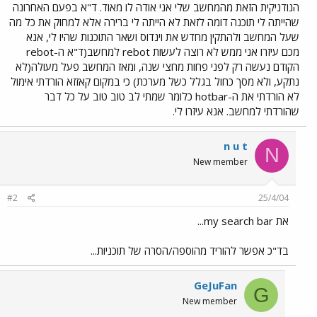
הנודניקית הזאת מהמחשב שלי אני אודה לו מאוד. ד"א בפעם האחרונה
שהייתה לי תוכנה דומה לזאת לא הייתה לי ברירה אלא למחוק את כל מה
שעל המחשב ולהתקין מחדש את וינדוס ושאר התוכנות שהיו לי, אנא
מכם עיזרו אני ממש לא רוצה לעשות rebot למחשב(ד"א ה-rebot
הקודם נעשה רק לפני פחות מחצי שנה, ומאז המחשב פעל מעולה(לא
נתקע, ולא מסך כחול בגלל כשל מערכת) כי במקום קאזזא הורדתי אימול
לא הורדתי את ה-hotbar כלומר שמתי לב טוב טוב על כל דבר
שהורדתי למחשב. אנא עיזרו לי.
n u t
N
New member
#2
25/4/04
את my search bar...
בד"כ אפשר להוריד מהוספה/הסרה של תוכניות...
GeJuFan
G
New member