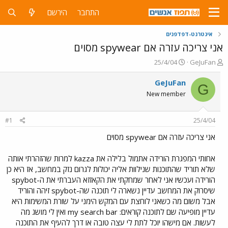
התחבר
הירשם
אינטרנט-דפדפנים
אני צריכה עזרה אם spywear מסוים
פ
פ
25/4/04
GeJuFan
ו
ו
ת
ר
GeJuFan
G
ח
ס
New member
ה
ם
נ
ב
ו
ת
#1
25/4/04
ש
א
א
ר
אני צריכה עזרה אם spywear מסוים
י
ך
אחותי המפגרת הורידה אתמול בלילה את kazza למרות שהזהרתי אותה
שלא תוריד שהתוכנות שנילוות אליה יכולות לגרום נזק במחשב, אז היא כן
הורידה ועכשיו אני לאחר שמחקתי את הקאזזא העברתי את ה-spybot
שיסרוק את המחשב עדיין נשארה לי תוכנה שה-spybot זיהה והוריד
אבל משום מה כשאני לוחצת עם המקש הימני על שורת המשימות היא
עדיין מופיעה שם לתוכנה קוראים: my search bar ואין לי מושג מה
לעשות. אם מישהו יוכל לתת לי עצה טובה או דרך להעיף את התוכנה