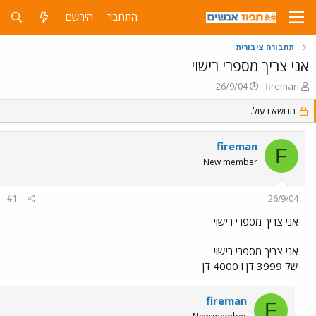
התחבר
הירשם
תחבורה ציבורית
אני צריך מספרי רישוי
פ
פ
26/9/04
fireman
ו
ו
ת
הנושא נעול.
ר
ח
ס
ה
ם
fireman
נ
ב
F
ו
ת
New member
ש
א
א
ר
#1
26/9/04
י
ך
אני צריך מספרי רישוי
אני צריך מספרי רישוי
של 3999 דן ו 4000 דן
fireman
F