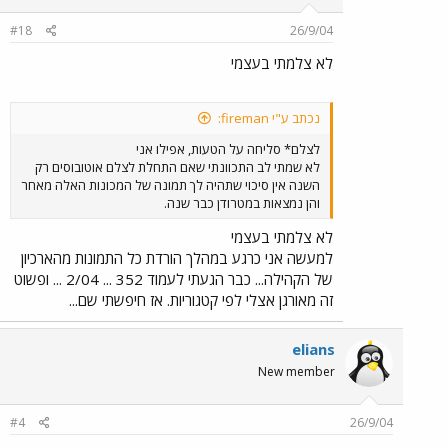
#18
26/9/04
לא צלמתי בעצמי
נכתב ע"י fireman:
לצלם* סליחה על הטעות, אפילו אני
לא שמתי לב התכוונתי שאם התחלת לצלם אוטובוסים רק
השנה אין סיכוי שתהיה לך תמונה של המכונות האלה מאחר
והן נמצאות במטרודן כבר שנה.
לא צלמתי בעצמי
למעשה אני כרגע במהלך הורדת כל התמונות מהארכיון
של הקהילה... כבר הגעתי לעמוד 352 ... 2/04 ... ופשוט
זה מאורגן אצלי לפי קטגוריות. אז חיפשתי שם...
elians
New member
#4
26/9/04