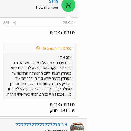
ארזS
א
New member
#25
26/9/04
אם אתה צחקת
נכתב ע"י fireman:
אגב ארז.
היום עברתי קצת על הארכיון של הפורום
לטובת המעקב שאני מבצע לגבי אוטובוסי
מטרודן הגעתי ליום ההפעלה הראשון של
מטרודן בבאר שבע וגיליתי דבר שמאוד
הצחיק אותי! האוטובוס הראשון של מטרודן
שצולם על ידי עובד בבאר שבע הוא לא אחר
מ..... 4024! אויי כמה צחקתי כשראיתי את זה.
אם אתה צחקת
אז גם אני צוחק
אביתר777777777777777