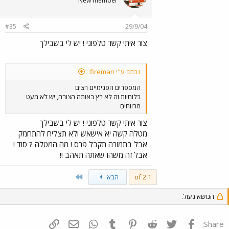
New member
#35
29/9/04
צור איתי קשר טלפוני ! יש לי בשבילך
נכתב ע"י fireman:
המספרים הפנימיים רצים
בלוחיות זה לא רץ באותה הצורה, יש לא מעט
מרווחים
צור איתי קשר טלפוני ! יש לי בשבילך
מטלה קשה יא אישאש ולא תצליח להתחמק
אבל בתמורה תקבל פרס ! מה המטלה ? סוד !
אבל זה משהו שאתה תאהב !!
Last
1 of 2
הבא
הנושא נעול.
פייסבוק
Twitter
Reddit
Pinterest
Tumblr
WhatsApp
דואר אלקטרוני
הוסף קישור
Share: