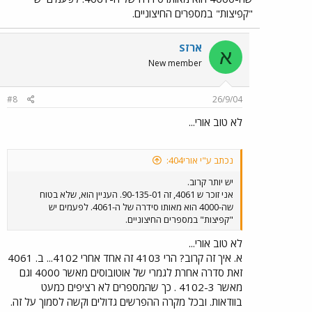
"קפיצות" במספרים החיצוניים.
ארזS
א
New member
#8
26/9/04
לא טוב אורי...
נכתב ע"י אורי404:
יש יותר קרוב.
אני זוכר ש 4061, זה 90-135-01. העניין הוא, שלא בטוח
שה-4000 הוא מאותו סידרה של ה-4061. לפעמים יש
"קפיצות" במספרים החיצוניים.
לא טוב אורי...
א. איך זה קרוב? הרי 4103 זה אחד אחרי 4102... ב. 4061
זאת סדרה אחרת לגמרי של אוטובוסים מאשר 4000 וגם
מאשר 4102-3 . כך שהמספרים לא רציפים כמעט
בוודאות. ובכל מקרה ההפרשים גדולים וקשה לסמוך על זה.