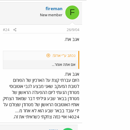
fireman
F
New member
#24
26/9/04
אגב ארז.
נכתב ע"י ארזS:
אם אתה אומר...
אגב ארז.
היום עברתי קצת על הארכיון של הפורום
לטובת המעקב שאני מבצע לגבי אוטובוסי
מטרודן הגעתי ליום ההפעלה הראשון של
מטרודן בבאר שבע וגיליתי דבר שמאוד הצחיק
אותי! האוטובוס הראשון של מטרודן שצולם על
ידי עובד בבאר שבע הוא לא אחר מ.....
4024! אויי כמה צחקתי כשראיתי את זה.