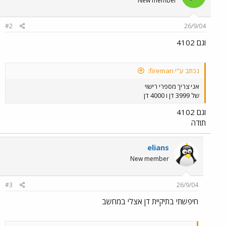
New member
#2
26/9/04
וגם 4102
נכתב ע"י fireman:
אני צריך מספרי רישוי
של 3999 דן ו 4000 דן
וגם 4102
תודה
elians
New member
#3
26/9/04
חיפשתי בתיקיית דן אצלי במחשב